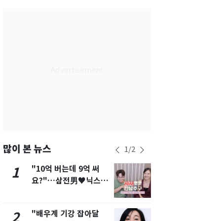
부산
26
℃
대구
26
℃
인천
27
℃
광주
26
℃
대전
26
℃
울산
24
℃
강릉
23
℃
제주
26
℃
많이 본 뉴스
1
/
2
"10억 버는데 9억 써
[단독]"이번
1
6
요?"…삼전男♥닉스女
현, 토스역
3:3 단체소개팅 예능 화
울 지하철에
제
새겼다
"배우계 기강 잡아달
펄펄 끓는 서
2
7