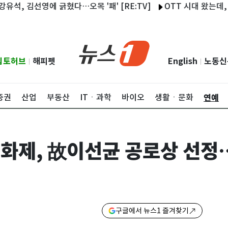
김선영에 긁혔다…오목 '패' [RE:TV]
OTT 시대 왔는데, 법은 3
립토허브
해피펫
English
노동신
|
|
연예
증권
산업
부동산
ITㆍ과학
바이오
생활ㆍ문화
화제, 故이선균 공로상 선정
구글에서 뉴스1 즐겨찾기