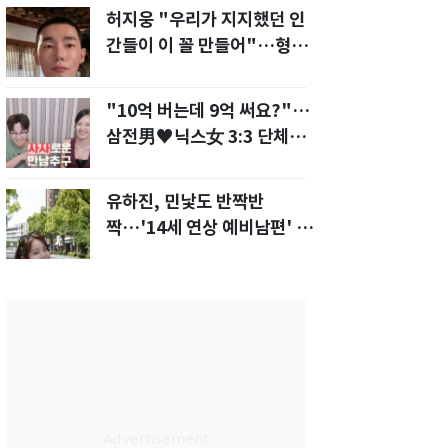
허지웅 "우리가 지지했던 인
간들이 이 꼴 만들어"…형소
법 개정안에 발끈
"10억 버는데 9억 써요?"…
삼전男♥닉스女 3:3 단체소
개팅 예능 화제
유하진, 민낯도 반짝반
짝…'14세 연상 예비남편' 강
균성이 반한 청순 미모