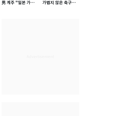
男 계주 "일본 가뿐히
가볍지 않은 축구대
넘고 AG 金 따겠다"
표팀 '임시 감독' 무게