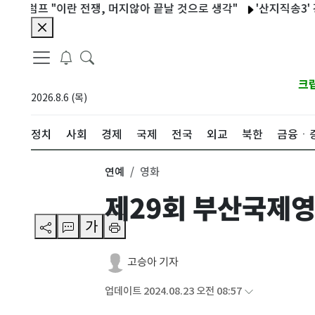
프 "이란 전쟁, 머지않아 끝날 것으로 생각"
'산지직송3' 강유석, 
크
2026.8.6 (목)
정치
사회
경제
국제
전국
외교
북한
금융ㆍ
연예
영화
제29회 부산국제영
가
고승아 기자
업데이트 2024.08.23 오전 08:57