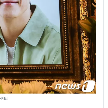
돌파하나…한낮 39도
폭염[오늘날씨]
SK하이닉스 또 프리마
8
켓 하한가…달랑 11주
에 시초가 소동
"캐리비안 베이 여자 탈
9
의실에 남자가 있어
요"…경찰 수사
전남광주통합특별시 정
10
무부시장 후보 백승주·
윤난실 지명
동취재단