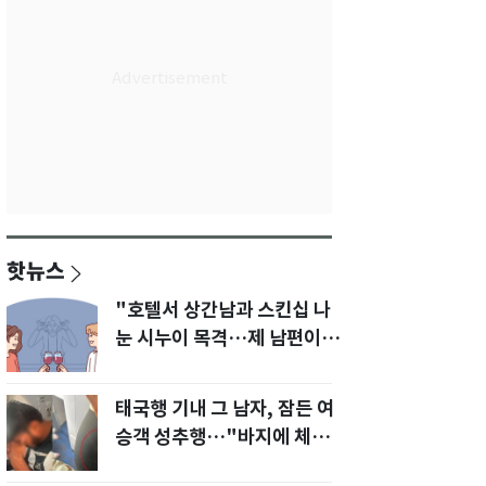
핫뉴스
"호텔서 상간남과 스킨십 나
눈 시누이 목격…제 남편이
입 다물라 하네요"
태국행 기내 그 남자, 잠든 여
승객 성추행…"바지에 체액
까지 묻었다"