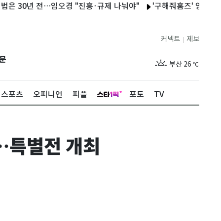
0년 전…임오경 "진흥·규제 나눠야"
'구해줘홈즈' 양세형, 팔근육 
제주
26
℃
커넥트
제보
|
서울
28
℃
문
부산
26
℃
대구
26
℃
스포츠
오피니언
피플
포토
TV
인천
27
℃
광주
26
℃
…특별전 개최
대전
26
℃
울산
24
℃
강릉
23
℃
제주
26
℃
서울
28
℃