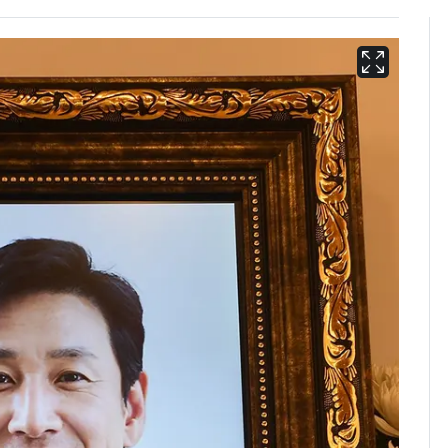
[단독]"이번 역은 신논
6
현, 토스역입니다"…서
울 지하철에 토스 이름
새겼다
펄펄 끓는 서울, 40도
7