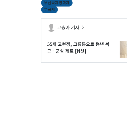
부산국제영화제
부국제
고승아 기자
55세 고현정, 크롭톱으로 뽐낸 복
근…군살 제로 [N샷]