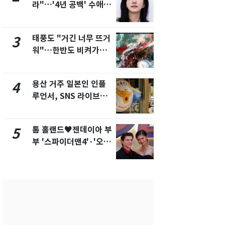
라"…'4년 공백' 수애,
돌파하나…한
SNS 오픈·프로필 공개
폭염[오늘날
화제
태풍도 "거긴 너무 뜨거
SK하이닉스
3
8
워"…한반도 비켜가는
켓 하한가…
'돌핀'과 '찬홈'
에 시초가 
용산 거주 일본인 인플
"캐리비안 
4
9
루언서, SNS 라이브방
의실에 남자
송 도중 사망
요"…경찰 
톰 홀랜드♥젠데이아 부
전남광주통
5
10
부 '스파이더맨4'·'오디
무부시장 후
세이'로 극장 장악
윤난실 지명