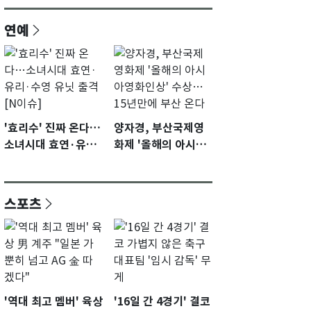
연예
'효리수' 진짜 온다…
양자경, 부산국제영
소녀시대 효연·유리·
화제 '올해의 아시아
수영 유닛 출격 [N이
영화인상' 수상…15
슈]
년만에 부산 온다
스포츠
'역대 최고 멤버' 육상
'16일 간 4경기' 결코