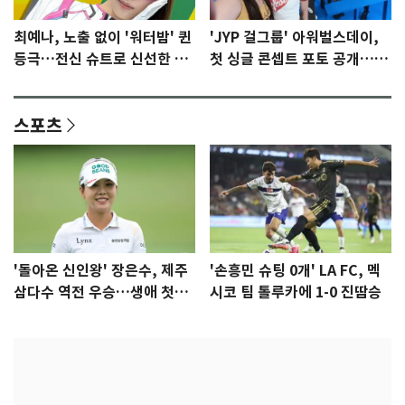
최예나, 노출 없이 '워터밤' 퀸
'JYP 걸그룹' 아워벌스데이,
등극…전신 슈트로 신선한 충
첫 싱글 콘셉트 포토 공개…청
격 [N샷]
량·키치
스포츠
'돌아온 신인왕' 장은수, 제주
'손흥민 슈팅 0개' LA FC, 멕
삼다수 역전 우승…생애 첫승
시코 팀 톨루카에 1-0 진땀승
감격