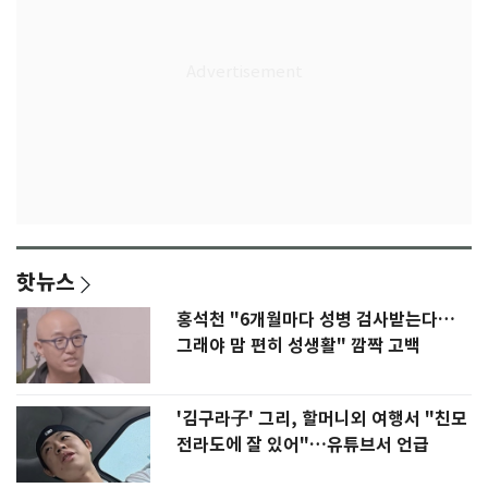
핫뉴스
홍석천 "6개월마다 성병 검사받는다…
그래야 맘 편히 성생활" 깜짝 고백
'김구라子' 그리, 할머니외 여행서 "친모
전라도에 잘 있어"…유튜브서 언급