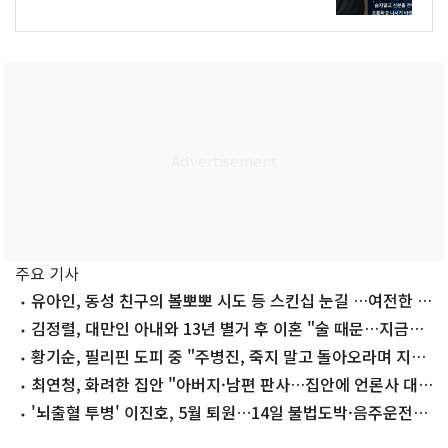
주요 기사
유아인, 동성 친구의 볼뽀뽀 시도 등 스킨십 눈길 …여전한 비
주얼
김정렬, 대만인 아내와 13년 별거 후 이혼 "술 때문…지금은
끊어"
황기순, 필리핀 도피 중 "주병진, 죽지 말고 돌아오라며 지
원"
최연청, 화려한 집안 "아버지·남편 판사…집안에 언론사 대
표·국회의원도"
'뇌출혈 투병' 이진호, 5월 퇴원…14일 불법도박·음주운전
첫 공판 참석