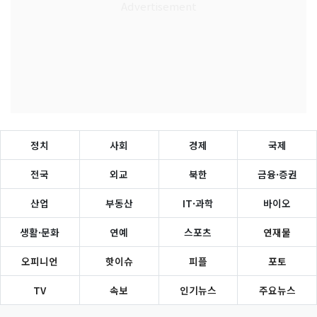
정치
사회
경제
국제
전국
외교
북한
금융·증권
산업
부동산
IT·과학
바이오
생활·문화
연예
스포츠
연재물
오피니언
핫이슈
피플
포토
TV
속보
인기뉴스
주요뉴스