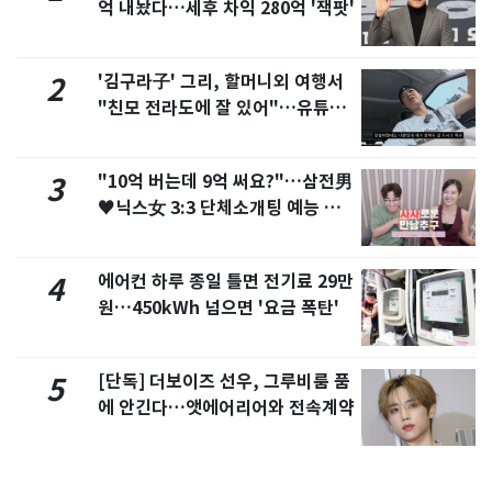
억 내놨다…세후 차익 280억 '잭팟'
'김구라子' 그리, 할머니외 여행서
2
"친모 전라도에 잘 있어"…유튜브
서 언급
"10억 버는데 9억 써요?"…삼전男
3
♥닉스女 3:3 단체소개팅 예능 화
제
에어컨 하루 종일 틀면 전기료 29만
4
원…450kWh 넘으면 '요금 폭탄'
[단독] 더보이즈 선우, 그루비룸 품
5
에 안긴다…앳에어리어와 전속계약