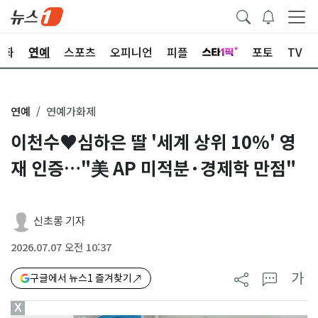
문화
연예
스포츠
오피니언
피플
포토
TV
연예
연예가화제
이천수♥심하은 딸 '세계 상위 10%' 영
재 인증…"美 AP 미적분·경제학 만점"
신초롱 기자
2026.07.07 오전 10:37
가
구글에서 뉴스1 즐겨찾기
X