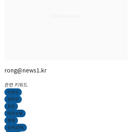
rong@news1.kr
관련 키워드
이천수
심하은
주은
이천수딸
영재
상위10%