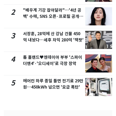
"배우계 기강 잡아달라"…'4년 공
2
백' 수애, SNS 오픈·프로필 공개
화제
서장훈, 28억에 산 강남 건물 450
3
억 내놨다…세후 차익 280억 '잭팟'
톰 홀랜드♥젠데이아 부부 '스파이
4
더맨4'·'오디세이'로 극장 장악
에어컨 하루 종일 틀면 전기료 29만
5
원…450kWh 넘으면 '요금 폭탄'