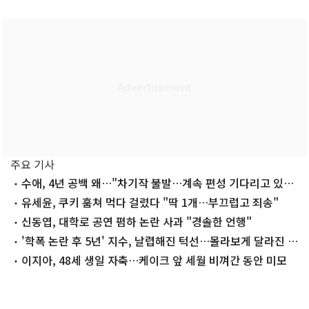
주요 기사
수애, 4년 공백 왜…"차기작 불발…계속 편성 기다리고 있
다"
유세윤, 쿠키 훔쳐 먹다 걸렸다 "딱 1개…부끄럽고 죄송"
신동엽, 대학로 공연 폄하 논란 사과 "경솔한 언행"
'학폭 논란 후 5년' 지수, 날렵해진 턱선…몰라보게 달라진 근
황
이지아, 48세 생일 자축…케이크 앞 세월 비껴간 동안 미모