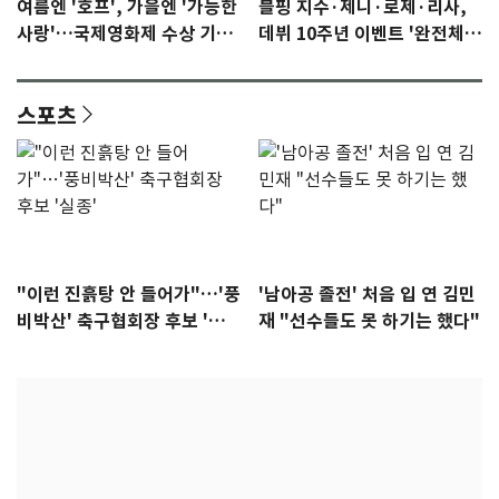
여름엔 '호프', 가을엔 '가능한
블핑 지수·제니·로제·리사,
사랑'…국제영화제 수상 기대
데뷔 10주년 이벤트 '완전체'
감 [N이슈]
참석 확정…기대감 UP
스포츠
"이런 진흙탕 안 들어가"…'풍
'남아공 졸전' 처음 입 연 김민
비박산' 축구협회장 후보 '실
재 "선수들도 못 하기는 했다"
종'