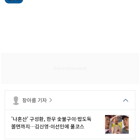
장아름 기자
'나혼산' 구성환, 한우 숯불구이·밥도둑
쫄면까지…김신영·이선민에 풀코스