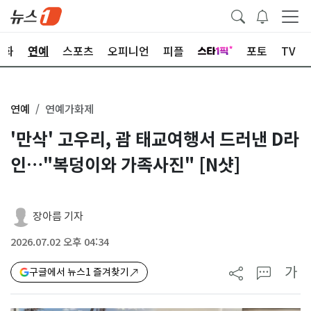
문화
연예
스포츠
오피니언
피플
포토
TV
연예
연예가화제
'만삭' 고우리, 괌 태교여행서 드러낸 D라
인…"복덩이와 가족사진" [N샷]
장아름 기자
2026.07.02 오후 04:34
가
구글에서 뉴스1 즐겨찾기