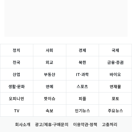
정치
사회
경제
국제
전국
외교
북한
금융·증권
산업
부동산
IT·과학
바이오
생활·문화
연예
스포츠
연재물
오피니언
핫이슈
피플
포토
TV
속보
인기뉴스
주요뉴스
회사소개
광고/제휴·구매문의
이용약관·정책
고충처리