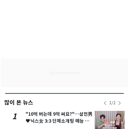
많이 본 뉴스
1
/
2
"10억 버는데 9억 써요?"…삼전男
1
♥닉스女 3:3 단체소개팅 예능 화
제