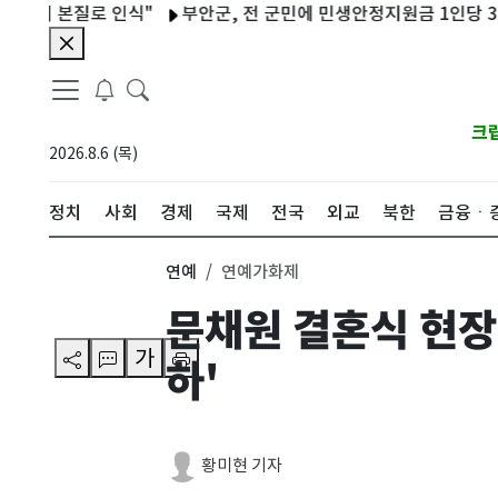
본질로 인식"
부안군, 전 군민에 민생안정지원금 1인당 30만원 지
크
2026.8.6 (목)
정치
사회
경제
국제
전국
외교
북한
금융ㆍ
연예
연예가화제
문채원 결혼식 현장
가
하'
황미현 기자