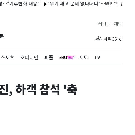
변화 대응"
"무기 재고 문제 없다더니"…WP "트럼프, 국방장관 
커넥트
제보
|
제주
31
℃
문
서울
36
℃
부산
33
℃
스포츠
오피니언
피플
포토
TV
대구
37
℃
인천
35
℃
 하객 참석 '축
광주
34
℃
대전
36
℃
울산
32
℃
강릉
31
℃
제주
31
℃