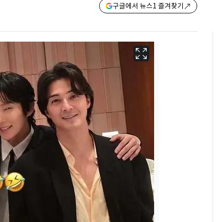
구글에서 뉴스1 즐겨찾기
용산 거주 일본인 인플
6
루언서, SNS 라이브방
송 도중 사망