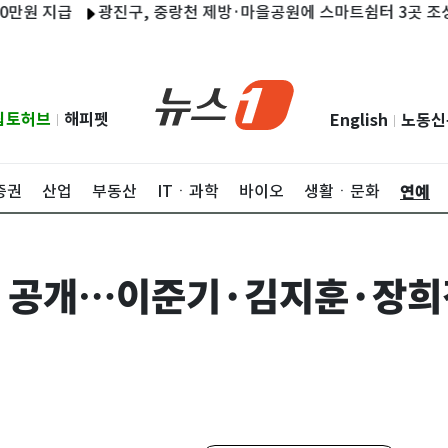
급
광진구, 중랑천 제방·마을공원에 스마트쉼터 3곳 조성…"기후
립토허브
해피펫
English
노동신
|
|
연예
증권
산업
부동산
ITㆍ과학
바이오
생활ㆍ문화
 공개…이준기·김지훈·장희진,