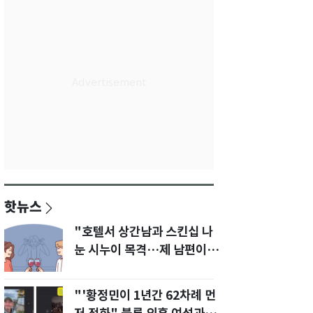
핫뉴스
"호텔서 상간남과 스킨십 나
눈 시누이 목격…제 남편이
입 다물라 하네요"
"'황정민이 1년간 62차례 먼