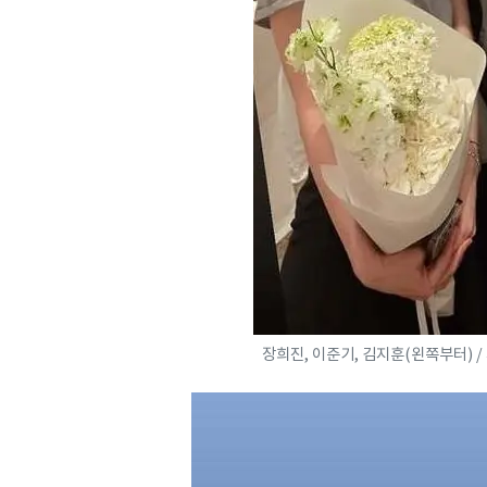
장희진, 이준기, 김지훈(왼쪽부터) 