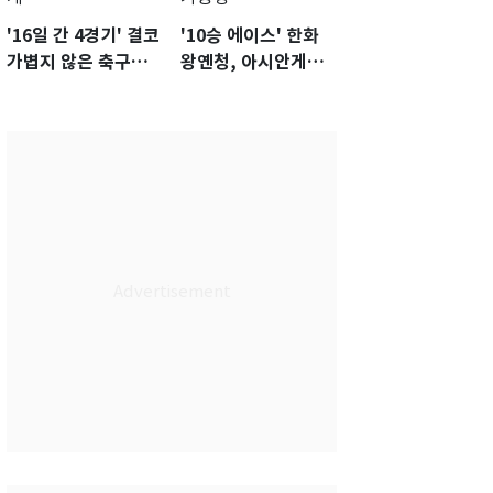
'16일 간 4경기' 결코
'10승 에이스' 한화
가볍지 않은 축구대
왕옌청, 아시안게임
표팀 '임시 감독' 무게
서 한국전 '표적 등판'
가능성