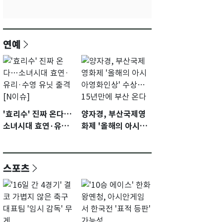
연예
'효리수' 진짜 온다…
양자경, 부산국제영
소녀시대 효연·유리·
화제 '올해의 아시아
수영 유닛 출격 [N이
영화인상' 수상…15
슈]
년만에 부산 온다
스포츠