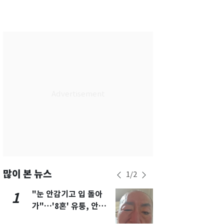
서울
36
℃
부산
33
℃
대구
37
℃
인천
35
℃
광주
34
℃
대전
36
℃
울산
32
℃
강릉
31
℃
제주
31
℃
많이 본 뉴스
1
/
2
"눈 안감기고 입 돌아
용산 거주 
1
6
가"…'8혼' 유퉁, 안면
루언서, SN
마비 근황 유튜브서 공
송 도중 사망