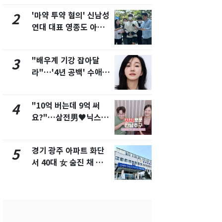
개
'마약 투약 혐의' 신남성
삼성전자·S
2
7
연대 대표 영종도 아파
"주주 환원 
트서 숨진 채 발견
확대할 것" 
"배우계 기강 잡아달
태풍도 "거
3
8
라"…'4년 공백' 수애,
워"…한반도
SNS 오픈·프로필 공개
'돌핀'과 '찬
화제
"10억 버는데 9억 써
"하늘로 떠
4
9
요?"…삼전男♥닉스女
속"…이현주
3:3 단체소개팅 예능 화
번째 모발 
제
경기 광주 아파트 화단
[단독] 아내
5
10
서 40대 女 숨진 채 발
성매매 여성
견…시신 옆엔 '이불'
아 때려 살해
형