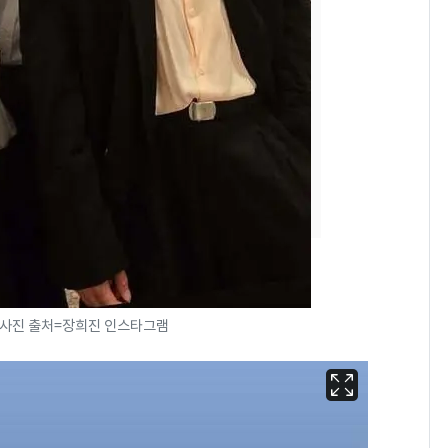
삼성전자·SK하이닉스
7
"주주 환원 의미 있게
확대할 것" 약속
태풍도 "거긴 너무 뜨거
8
워"…한반도 비켜가는
'돌핀'과 '찬홈'
"하늘로 떠난 딸과의 약
9
속"…이현주 경사, 세
번째 모발 기부
[단독] 아내 가출하자
10
/ 사진 출처=장희진 인스타그램
성매매 여성 부르고 영
아 때려 살해한 친부, 중
형