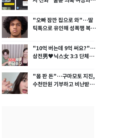
저 전화" 불륜 의혹 여성과의
통화내역 공개
"오빠 잠깐 집으로 와"…딸
틱톡으로 유인해 성폭행 복수
한 아빠
"10억 버는데 9억 써요?"…
삼전男♥닉스女 3:3 단체소
개팅 예능 화제
"몸 판 돈"…구마모토 지진,
수천만원 기부하고 비난받은
성인물 배우