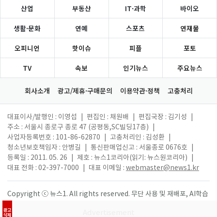
산업
부동산
IT·과학
바이오
생활·문화
연예
스포츠
연재물
오피니언
핫이슈
피플
포토
TV
속보
인기뉴스
주요뉴스
회사소개
광고/제휴·구매문의
이용약관·정책
고충처리
대표이사/발행인 : 이영섭
|
편집인 : 채원배
|
편집국장 : 김기성
|
주소 : 서울시 종로구 종로 47 (공평동,SC빌딩17층)
|
사업자등록번호 : 101-86-62870
|
고충처리인 : 김성환
|
청소년보호책임자 : 안병길
|
통신판매업신고 : 서울종로 0676호
|
등록일 : 2011. 05. 26
|
제호 : 뉴스1코리아(읽기: 뉴스원코리아)
|
대표 전화 : 02-397-7000
|
대표 이메일 :
webmaster@news1.kr
Copyright ⓒ 뉴스1. All rights reserved. 무단 사용 및 재배포, AI학습
활용 금지.
광고
삭제