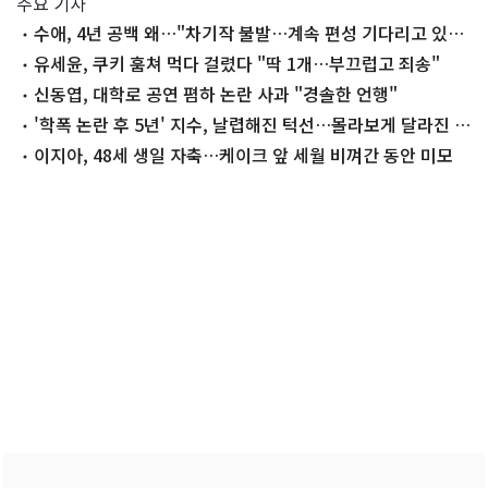
주요 기사
수애, 4년 공백 왜…"차기작 불발…계속 편성 기다리고 있
다"
유세윤, 쿠키 훔쳐 먹다 걸렸다 "딱 1개…부끄럽고 죄송"
신동엽, 대학로 공연 폄하 논란 사과 "경솔한 언행"
'학폭 논란 후 5년' 지수, 날렵해진 턱선…몰라보게 달라진 근
황
이지아, 48세 생일 자축…케이크 앞 세월 비껴간 동안 미모