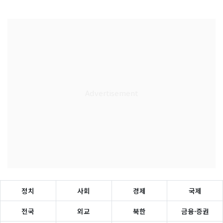
정치
사회
경제
국제
전국
외교
북한
금융·증권