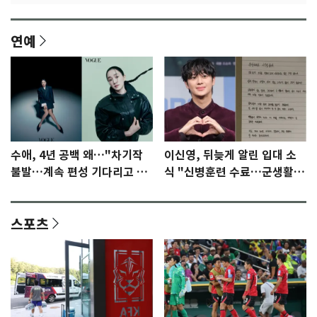
연예
수애, 4년 공백 왜…"차기작
이신영, 뒤늦게 알린 입대 소
불발…계속 편성 기다리고 있
식 "신병훈련 수료…군생활
다"
집중"
스포츠