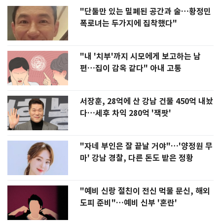
"단둘만 있는 밀폐된 공간과 술…황정민
폭로녀는 두가지에 집착했다"
"내 '치부'까지 시모에게 보고하는 남
편…집이 감옥 같다" 아내 고통
서장훈, 28억에 산 강남 건물 450억 내놨
다…세후 차익 280억 '잭팟'
"자네 부인은 잘 끝날 거야"…'양정원 무
마' 강남 경찰, 다른 돈도 받은 정황
"예비 신랑 절친이 전신 먹물 문신, 해외
도피 준비"…예비 신부 '혼란'