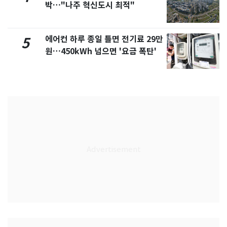
박…"나주 혁신도시 최적"
에어컨 하루 종일 틀면 전기료 29만
5
원…450kWh 넘으면 '요금 폭탄'