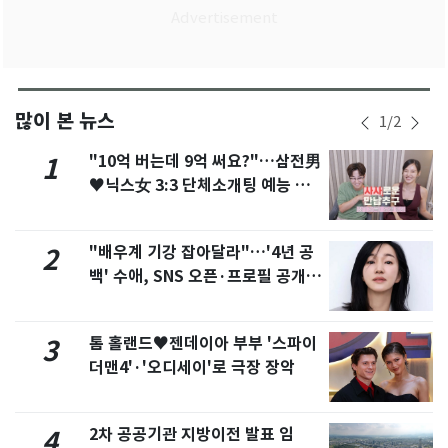
많이 본 뉴스
1
/
2
"10억 버는데 9억 써요?"…삼전男
1
♥닉스女 3:3 단체소개팅 예능 화
제
"배우계 기강 잡아달라"…'4년 공
2
백' 수애, SNS 오픈·프로필 공개
화제
톰 홀랜드♥젠데이아 부부 '스파이
3
더맨4'·'오디세이'로 극장 장악
2차 공공기관 지방이전 발표 임
4