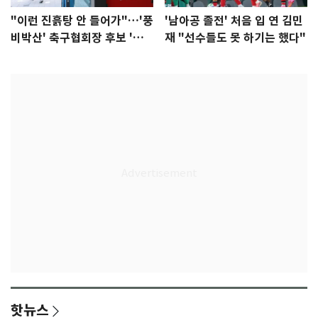
"이런 진흙탕 안 들어가"…'풍
'남아공 졸전' 처음 입 연 김민
비박산' 축구협회장 후보 '실
재 "선수들도 못 하기는 했다"
종'
핫뉴스