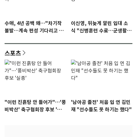
수애, 4년 공백 왜…"차기작
이신영, 뒤늦게 알린 입대 소
불발…계속 편성 기다리고 있
식 "신병훈련 수료…군생활
다"
집중"
스포츠
"이런 진흙탕 안 들어가"…'풍
'남아공 졸전' 처음 입 연 김민
비박산' 축구협회장 후보 '실
재 "선수들도 못 하기는 했다"
종'