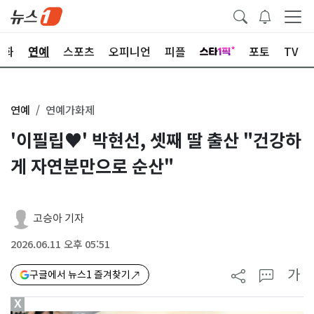
문화
연예
스포츠
오피니언
피플
포토
TV
연예
연예가화제
'이필립♥' 박현선, 셋째 딸 출산 "건강하
게 자연분만으로 순산"
고승아 기자
2026.06.11 오후 05:51
가
구글에서 뉴스1 즐겨찾기
X