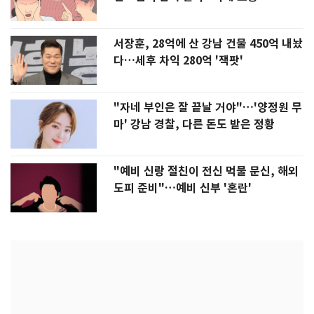
서장훈, 28억에 산 강남 건물 450억 내놨
다…세후 차익 280억 '잭팟'
"자네 부인은 잘 끝날 거야"…'양정원 무
마' 강남 경찰, 다른 돈도 받은 정황
"예비 신랑 절친이 전신 먹물 문신, 해외
도피 준비"…예비 신부 '혼란'