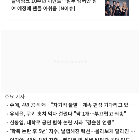
블랙핑크 10주년 이벤트…일부 멤버만 참
여 예정에 팬들 아쉬움 [N이슈]
주요 기사
수애, 4년 공백 왜…"차기작 불발…계속 편성 기다리고 있
다"
유세윤, 쿠키 훔쳐 먹다 걸렸다 "딱 1개…부끄럽고 죄송"
신동엽, 대학로 공연 폄하 논란 사과 "경솔한 언행"
'학폭 논란 후 5년' 지수, 날렵해진 턱선…몰라보게 달라진 근
황
이지아, 48세 생일 자축…케이크 앞 세월 비껴간 동안 미모