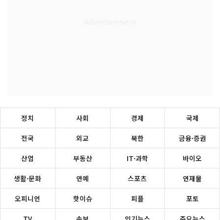
정치
사회
경제
국제
전국
외교
북한
금융·증권
산업
부동산
IT·과학
바이오
생활·문화
연예
스포츠
연재물
오피니언
핫이슈
피플
포토
TV
속보
인기뉴스
주요뉴스