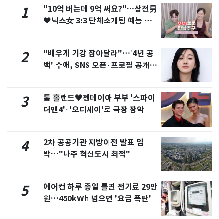
"10억 버는데 9억 써요?"…삼전男
1
♥닉스女 3:3 단체소개팅 예능 화
제
"배우계 기강 잡아달라"…'4년 공
2
백' 수애, SNS 오픈·프로필 공개
화제
톰 홀랜드♥젠데이아 부부 '스파이
3
더맨4'·'오디세이'로 극장 장악
2차 공공기관 지방이전 발표 임
4
박…"나주 혁신도시 최적"
에어컨 하루 종일 틀면 전기료 29만
5
원…450kWh 넘으면 '요금 폭탄'