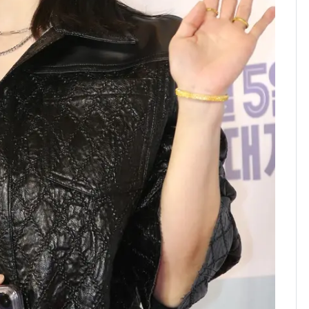
의실에 남자가 있어
요"…경찰 수사
전남광주 화정역 인근서
8
교통사고로 40대 심정
지…6명 부상
[단독]중수청 가는 검찰
9
수사관 경력 합산 추
진…법무사·집행관 '혜
택' 유지
축구협회, 외국인 심판
10
들 10여명 대상 '성 접
대' 의혹…월드컵·올림
픽 예선 등