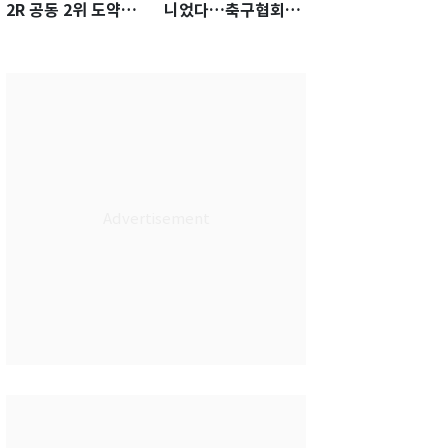
2R 공동 2위 도약…
니었다…축구협회장
통산 최다 21승 신기
출장에 부인 3회 동반
록 도전
'펑펑'