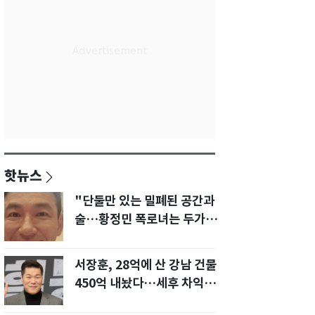
핫뉴스
"단둘만 있는 밀폐된 공간과
술…황정민 폭로녀는 두가지
에 집착했다"
서장훈, 28억에 산 강남 건물
450억 내놨다…세후 차익
280억 '잭팟'