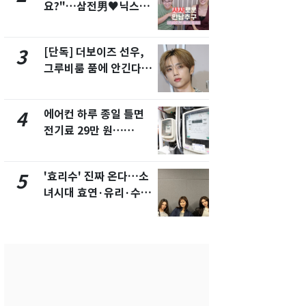
요?"…삼전男♥닉스女
의실에 남자
3:3 단체소개팅 예능 화
요"…경찰 
제
[단독] 더보이즈 선우,
전남광주 화
3
8
그루비룸 품에 안긴다…
교통사고로 
앳에어리어와 전속계약
지…6명 부
에어컨 하루 종일 틀면
[단독]중수
4
9
전기료 29만 원…
수사관 경력
450kWh 넘으면 '요금
진…법무사·
폭탄'
택' 유지
'효리수' 진짜 온다…소
축구협회, 
5
10
녀시대 효연·유리·수영
들 10여명 대
유닛 출격 [N이슈]
대' 의혹…
픽 예선 등