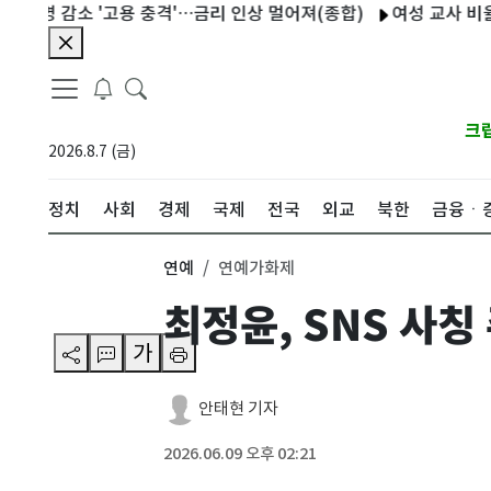
명 감소 '고용 충격'…금리 인상 멀어져(종합)
여성 교사 비율 높아 
크
2026.8.7 (금)
정치
사회
경제
국제
전국
외교
북한
금융ㆍ
연예
연예가화제
최정윤, SNS 사칭
가
안태현 기자
2026.06.09 오후 02:21