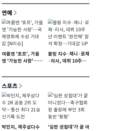
연예
여름엔 '호프', 가을
블핑 지수·제니·로제
엔 '가능한 사랑'…국
·리사, 데뷔 10주년
제영화제 수상 기대
이벤트 '완전체' 참석
감 [N이슈]
확정…기대감 UP
스포츠
박민지, 제주삼다수
'심판 성접대'가 끝 아