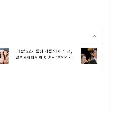
'나솔' 28기 돌싱 커플 영자·영철,
결혼 6개월 만에 이혼…"혼인신고
는 안 해"