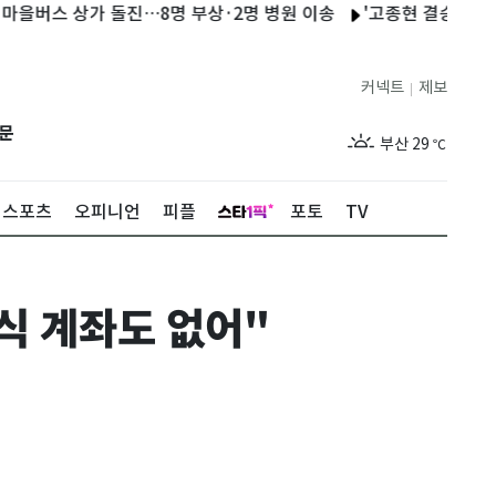
 상가 돌진…8명 부상·2명 병원 이송
'고종현 결승골' 수원, 김
제주
28
℃
커넥트
제보
|
서울
30
℃
문
부산
29
℃
대구
31
℃
스포츠
오피니언
피플
포토
TV
인천
31
℃
광주
31
℃
주식 계좌도 없어"
대전
29
℃
울산
29
℃
강릉
26
℃
제주
28
℃
서울
30
℃