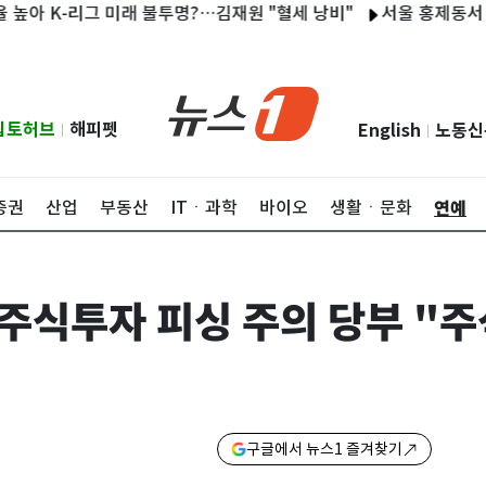
K-리그 미래 불투명?…김재원 "혈세 낭비"
서울 홍제동서 마을버스
립토허브
해피펫
English
노동신
|
|
연예
증권
산업
부동산
ITㆍ과학
바이오
생활ㆍ문화
 주식투자 피싱 주의 당부 "
구글에서 뉴스1 즐겨찾기