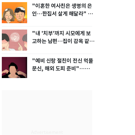
"이혼한 여사친은 생명의 은
인…한집서 살게 해달라" 남
편 요구에 '절망'
"내 '치부'까지 시모에게 보
고하는 남편…집이 감옥 같
다" 아내 고통
"예비 신랑 절친이 전신 먹물
문신, 해외 도피 준비"…예비
신부 '혼란'