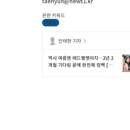
taehyun@news1.kr
관련 키워드
최정윤
안태현 기자
역시 여름엔 레드벨벳이지…2년 2
개월 기다림 끝에 완전체 컴백 [N
초점]