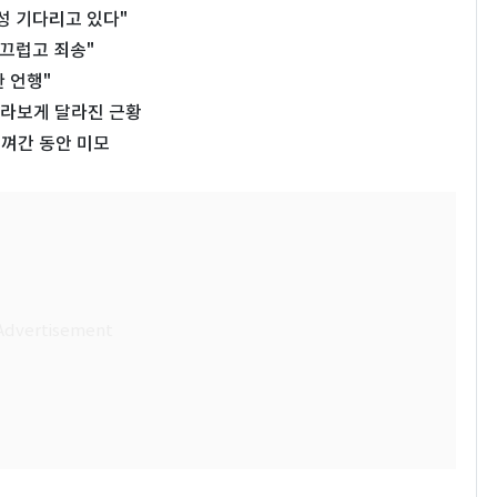
성 기다리고 있다"
부끄럽고 죄송"
 언행"
…몰라보게 달라진 근황
비껴간 동안 미모