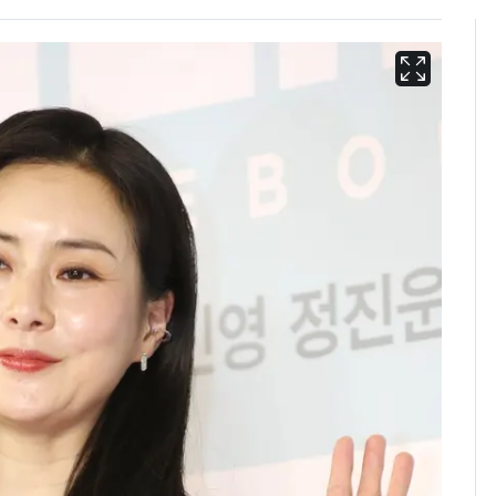
13호 태풍 '돌핀' 日오
6
키나와·가고시마현 접
근…26만명 대피령
"캐리비안 베이 여자 탈
7