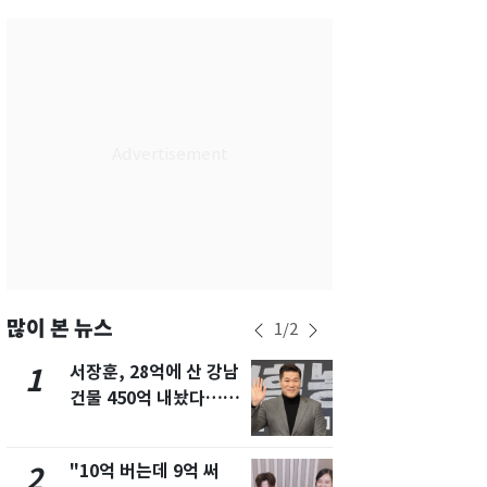
부산
29
℃
대구
31
℃
인천
31
℃
광주
31
℃
대전
29
℃
울산
29
℃
강릉
26
℃
제주
28
℃
많이 본 뉴스
1
/
2
서장훈, 28억에 산 강남
13호 태풍 '
1
6
건물 450억 내놨다…세
키나와·가고
후 차익 280억 '잭팟'
근…26만명
"10억 버는데 9억 써
"캐리비안 
2
7