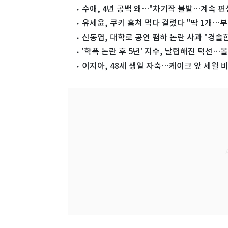
수애, 4년 공백 왜…"차기작 불발…계속 편
유세윤, 쿠키 훔쳐 먹다 걸렸다 "딱 1개…
신동엽, 대학로 공연 폄하 논란 사과 "경솔한
'학폭 논란 후 5년' 지수, 날렵해진 턱선
이지아, 48세 생일 자축…케이크 앞 세월 