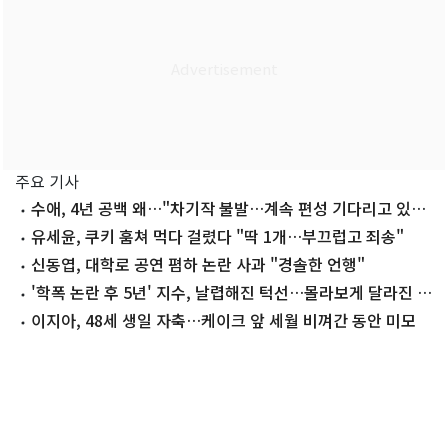
주요 기사
수애, 4년 공백 왜…"차기작 불발…계속 편성 기다리고 있
다"
유세윤, 쿠키 훔쳐 먹다 걸렸다 "딱 1개…부끄럽고 죄송"
신동엽, 대학로 공연 폄하 논란 사과 "경솔한 언행"
'학폭 논란 후 5년' 지수, 날렵해진 턱선…몰라보게 달라진 근
황
이지아, 48세 생일 자축…케이크 앞 세월 비껴간 동안 미모