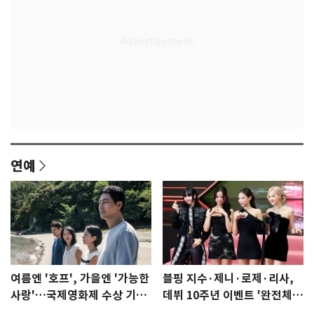
연예
여름엔 '호프', 가을엔 '가능한
블핑 지수·제니·로제·리사,
사랑'…국제영화제 수상 기대
데뷔 10주년 이벤트 '완전체'
감 [N이슈]
참석 확정…기대감 UP