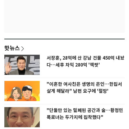
핫뉴스
서장훈, 28억에 산 강남 건물 450억 내놨
다…세후 차익 280억 '잭팟'
"이혼한 여사친은 생명의 은인…한집서
살게 해달라" 남편 요구에 '절망'
"단둘만 있는 밀폐된 공간과 술…황정민
폭로녀는 두가지에 집착했다"