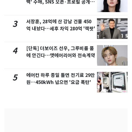
백' 수애, SNS 오픈·프로필 공개
화제
서장훈, 28억에 산 강남 건물 450
3
억 내놨다…세후 차익 280억 '잭팟'
[단독] 더보이즈 선우, 그루비룸 품
4
에 안긴다…앳에어리어와 전속계약
에어컨 하루 종일 틀면 전기료 29만
5
원…450kWh 넘으면 '요금 폭탄'