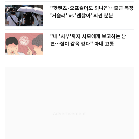
"핫팬츠·오프숄더도 되나?"…출근 복장
'거슬려' vs '괜찮아' 의견 분분
"내 '치부'까지 시모에게 보고하는 남
편…집이 감옥 같다" 아내 고통