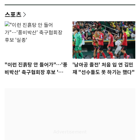
스포츠
"이런 진흙탕 안 들어가"…'풍
'남아공 졸전' 처음 입 연 김민
비박산' 축구협회장 후보 '실
재 "선수들도 못 하기는 했다"
종'