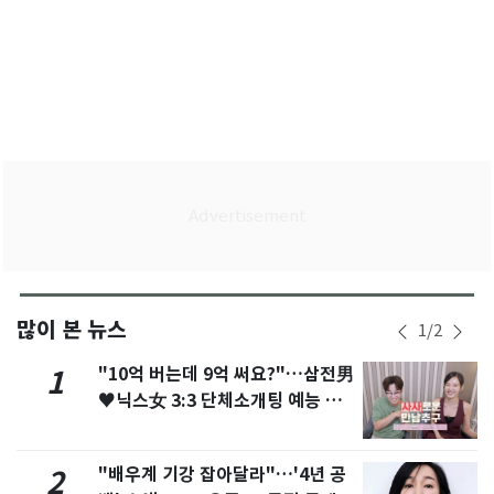
많이 본 뉴스
1
/
2
"10억 버는데 9억 써요?"…삼전男
1
♥닉스女 3:3 단체소개팅 예능 화
제
"배우계 기강 잡아달라"…'4년 공
2