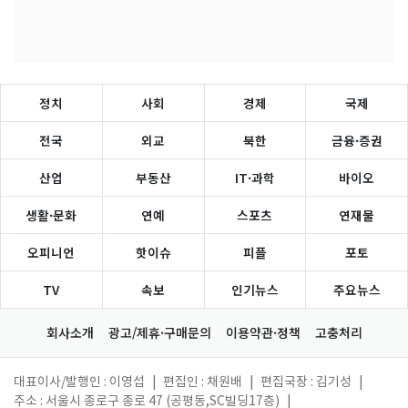
정치
사회
경제
국제
전국
외교
북한
금융·증권
산업
부동산
IT·과학
바이오
생활·문화
연예
스포츠
연재물
오피니언
핫이슈
피플
포토
TV
속보
인기뉴스
주요뉴스
회사소개
광고/제휴·구매문의
이용약관·정책
고충처리
대표이사/발행인 : 이영섭
|
편집인 : 채원배
|
편집국장 : 김기성
|
주소 : 서울시 종로구 종로 47 (공평동,SC빌딩17층)
|