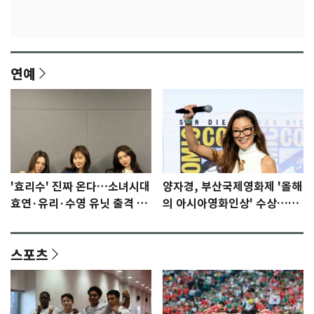
연예
'효리수' 진짜 온다…소녀시대
양자경, 부산국제영화제 '올해
효연·유리·수영 유닛 출격 [N
의 아시아영화인상' 수상…15
이슈]
년만에 부산 온다
스포츠