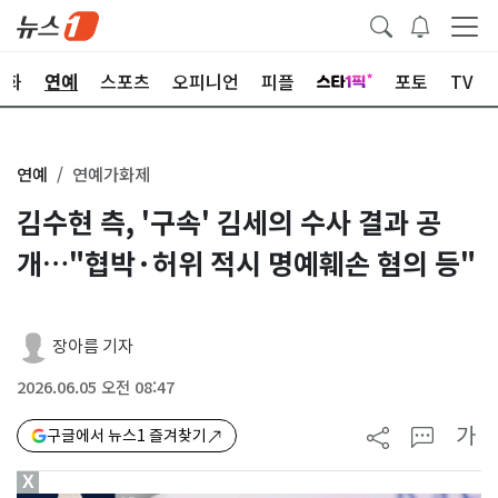
문화
연예
스포츠
오피니언
피플
포토
TV
연예
연예가화제
김수현 측, '구속' 김세의 수사 결과 공
개…"협박·허위 적시 명예훼손 혐의 등"
장아름 기자
2026.06.05 오전 08:47
가
구글에서 뉴스1 즐겨찾기
X