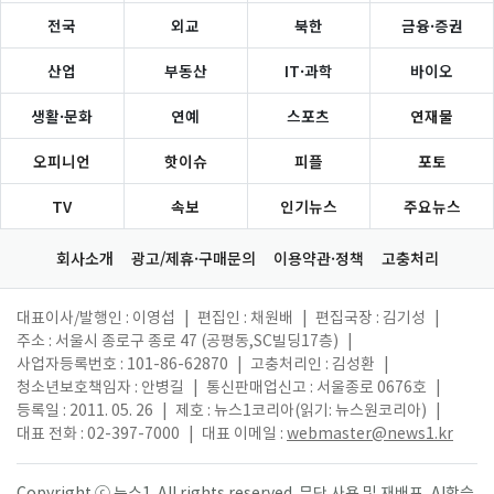
전국
외교
북한
금융·증권
산업
부동산
IT·과학
바이오
생활·문화
연예
스포츠
연재물
오피니언
핫이슈
피플
포토
TV
속보
인기뉴스
주요뉴스
회사소개
광고/제휴·구매문의
이용약관·정책
고충처리
대표이사/발행인 : 이영섭
|
편집인 : 채원배
|
편집국장 : 김기성
|
주소 : 서울시 종로구 종로 47 (공평동,SC빌딩17층)
|
사업자등록번호 : 101-86-62870
|
고충처리인 : 김성환
|
청소년보호책임자 : 안병길
|
통신판매업신고 : 서울종로 0676호
|
등록일 : 2011. 05. 26
|
제호 : 뉴스1코리아(읽기: 뉴스원코리아)
|
대표 전화 : 02-397-7000
|
대표 이메일 :
webmaster@news1.kr
Copyright ⓒ 뉴스1. All rights reserved. 무단 사용 및 재배포, AI학습