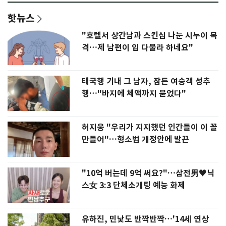
핫뉴스
"호텔서 상간남과 스킨십 나눈 시누이 목
격…제 남편이 입 다물라 하네요"
태국행 기내 그 남자, 잠든 여승객 성추
행…"바지에 체액까지 묻었다"
허지웅 "우리가 지지했던 인간들이 이 꼴
만들어"…형소법 개정안에 발끈
"10억 버는데 9억 써요?"…삼전男♥닉
스女 3:3 단체소개팅 예능 화제
유하진, 민낯도 반짝반짝…'14세 연상