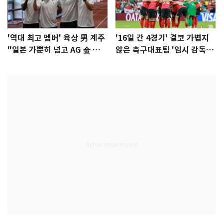
'역대 최고 멤버' 육상 男 계주
'16일 간 4경기' 결코 가볍지
"일본 가뿐히 넘고 AG 金 따겠
않은 축구대표팀 '임시 감독'
다"
무게