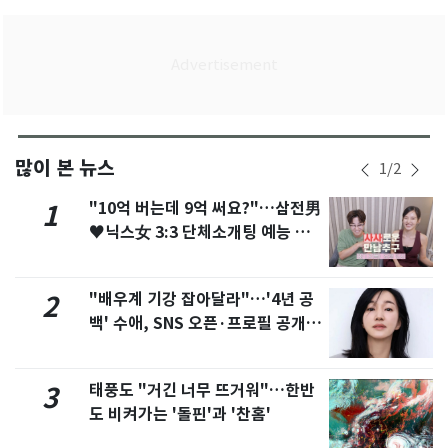
많이 본 뉴스
1
/
2
"10억 버는데 9억 써요?"…삼전男
1
♥닉스女 3:3 단체소개팅 예능 화
제
"배우계 기강 잡아달라"…'4년 공
2
백' 수애, SNS 오픈·프로필 공개
화제
태풍도 "거긴 너무 뜨거워"…한반
3
도 비켜가는 '돌핀'과 '찬홈'