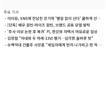
주요 기사
아이유, SNS에 전남친 장기하 '별일 없이 산다' 쿨하게 선곡
'깜짝'
[단독] 배우 원빈·라이즈 원빈, 브랜드 공동 모델 발탁
'주사 이모 논란 후 복귀' 키, 한강뷰 자택서 여유로운 일상
김정렬 "아내와 두 차례·13년 별거…심각한 술버릇 탓"
수백억대 건물주 서장훈 "세입자에게 먼저 나가라고 한 적 없
어"