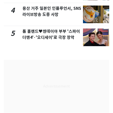
용산 거주 일본인 인플루언서, SNS
4
라이브방송 도중 사망
톰 홀랜드♥젠데이아 부부 '스파이
5
더맨4'·'오디세이'로 극장 장악