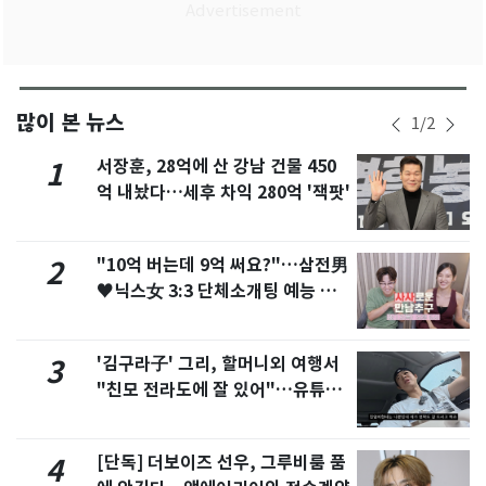
많이 본 뉴스
1
/
2
서장훈, 28억에 산 강남 건물 450
1
억 내놨다…세후 차익 280억 '잭팟'
"10억 버는데 9억 써요?"…삼전男
2
♥닉스女 3:3 단체소개팅 예능 화
제
'김구라子' 그리, 할머니외 여행서
3
"친모 전라도에 잘 있어"…유튜브
서 언급
[단독] 더보이즈 선우, 그루비룸 품
4