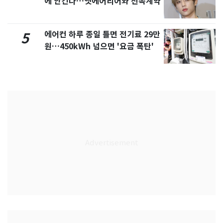
에 안긴다…앳에어리어와 전속계약
에어컨 하루 종일 틀면 전기료 29만
5
원…450kWh 넘으면 '요금 폭탄'