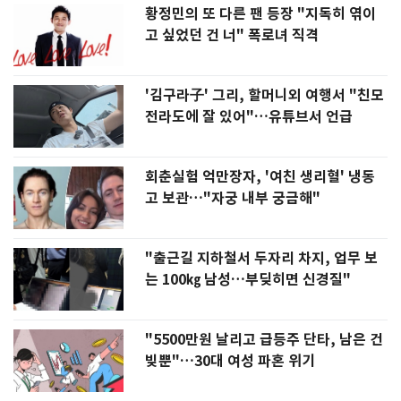
황정민의 또 다른 팬 등장 "지독히 엮이
고 싶었던 건 너" 폭로녀 직격
'김구라子' 그리, 할머니외 여행서 "친모
전라도에 잘 있어"…유튜브서 언급
회춘실험 억만장자, '여친 생리혈' 냉동
고 보관…"자궁 내부 궁금해"
"출근길 지하철서 두자리 차지, 업무 보
는 100㎏ 남성…부딪히면 신경질"
"5500만원 날리고 급등주 단타, 남은 건
빚뿐"…30대 여성 파혼 위기