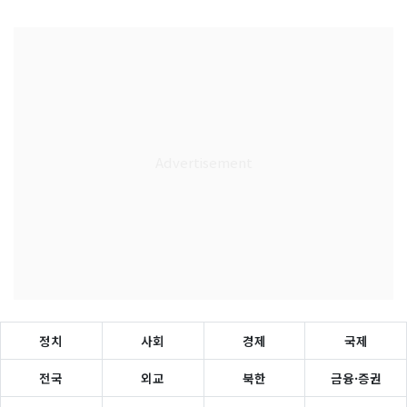
정치
사회
경제
국제
전국
외교
북한
금융·증권