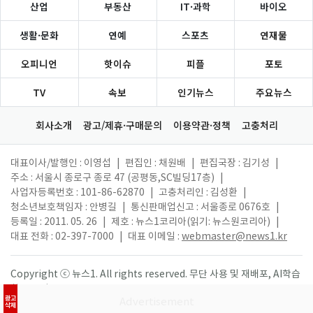
산업
부동산
IT·과학
바이오
생활·문화
연예
스포츠
연재물
오피니언
핫이슈
피플
포토
TV
속보
인기뉴스
주요뉴스
회사소개
광고/제휴·구매문의
이용약관·정책
고충처리
대표이사/발행인 : 이영섭
|
편집인 : 채원배
|
편집국장 : 김기성
|
주소 : 서울시 종로구 종로 47 (공평동,SC빌딩17층)
|
사업자등록번호 : 101-86-62870
|
고충처리인 : 김성환
|
청소년보호책임자 : 안병길
|
통신판매업신고 : 서울종로 0676호
|
등록일 : 2011. 05. 26
|
제호 : 뉴스1코리아(읽기: 뉴스원코리아)
|
대표 전화 : 02-397-7000
|
대표 이메일 :
webmaster@news1.kr
Copyright ⓒ 뉴스1. All rights reserved. 무단 사용 및 재배포, AI학습
활용 금지.
광고
삭제