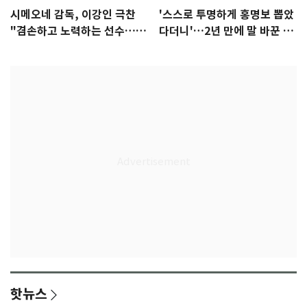
시메오네 감독, 이강인 극찬
'스스로 투명하게 홍명보 뽑았
"겸손하고 노력하는 선수…좋
다더니'…2년 만에 말 바꾼 이
은 첫인상"
임생
핫뉴스