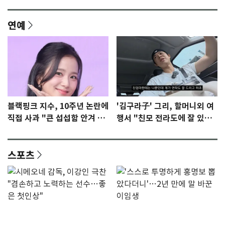
연예
블랙핑크 지수, 10주년 논란에
'김구라子' 그리, 할머니외 여
직접 사과 "큰 섭섭함 안겨 미
행서 "친모 전라도에 잘 있
안"
어"…유튜브서 언급
스포츠