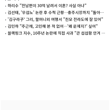
하리수 "전남편이 30억 날려서 이혼? 사실 아냐"
김선태, '무섭노' 논란 후 수척 근황…충주시장까지 "돌아올
생각 없냐?"
'김구라子' 그리, 할머니외 여행서 "친모 전라도에 잘 있어"
김민하 "주근깨, 고민해 본 적 없어…'왜 문제지?' 싶어"
블랙핑크 지수, 10주년 논란에 직접 사과 "큰 섭섭함 안겨 미
안"