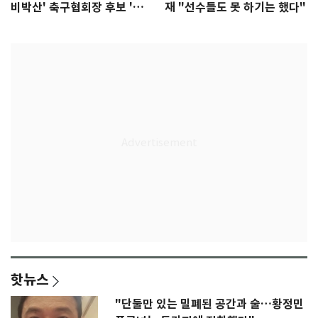
비박산' 축구협회장 후보 '실
재 "선수들도 못 하기는 했다"
종'
핫뉴스
"단둘만 있는 밀폐된 공간과 술…황정민