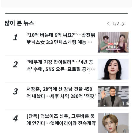
많이 본 뉴스
1
/
2
"10억 버는데 9억 써요?"…삼전男
1
♥닉스女 3:3 단체소개팅 예능 화
제
"배우계 기강 잡아달라"…'4년 공
2
백' 수애, SNS 오픈·프로필 공개
화제
서장훈, 28억에 산 강남 건물 450
3
억 내놨다…세후 차익 280억 '잭팟'
[단독] 더보이즈 선우, 그루비룸 품
4
에 안긴다…앳에어리어와 전속계약