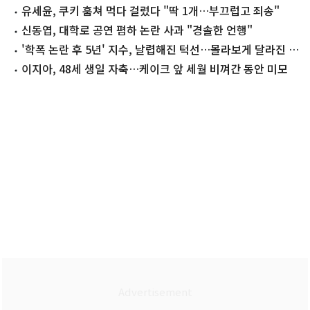
다"
유세윤, 쿠키 훔쳐 먹다 걸렸다 "딱 1개…부끄럽고 죄송"
신동엽, 대학로 공연 폄하 논란 사과 "경솔한 언행"
'학폭 논란 후 5년' 지수, 날렵해진 턱선…몰라보게 달라진 근
황
이지아, 48세 생일 자축…케이크 앞 세월 비껴간 동안 미모