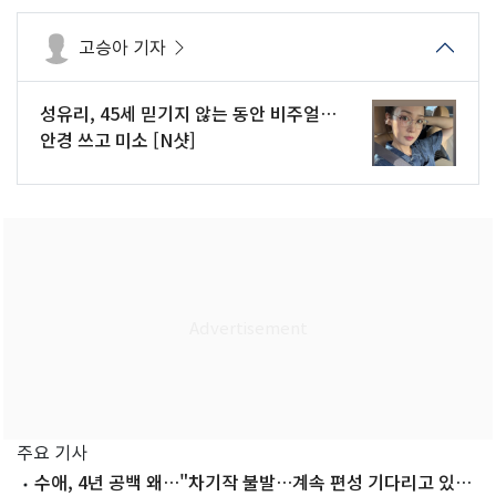
고승아 기자
성유리, 45세 믿기지 않는 동안 비주얼…
안경 쓰고 미소 [N샷]
주요 기사
수애, 4년 공백 왜…"차기작 불발…계속 편성 기다리고 있