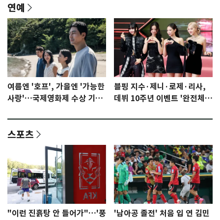
연예
여름엔 '호프', 가을엔 '가능한
블핑 지수·제니·로제·리사,
사랑'…국제영화제 수상 기대
데뷔 10주년 이벤트 '완전체'
감 [N이슈]
참석 확정…기대감 UP
스포츠
"이런 진흙탕 안 들어가"…'풍
'남아공 졸전' 처음 입 연 김민