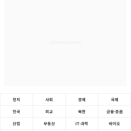
정치
사회
경제
국제
전국
외교
북한
금융·증권
산업
부동산
IT·과학
바이오