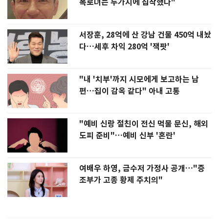
폭로녀는 두가지에 집착했다"
서장훈, 28억에 산 강남 건물 450억 내놨
다…세후 차익 280억 '잭팟'
"내 '치부'까지 시모에게 보고하는 남
편…집이 감옥 같다" 아내 고통
"예비 신랑 절친이 전신 먹물 문신, 해외
도피 준비"…예비 신부 '혼란'
여배우 하영, 금수저 가정사 공개…"증
조부가 고종 황제 주치의"