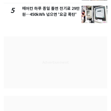
에어컨 하루 종일 틀면 전기료 29만
5
원…450kWh 넘으면 '요금 폭탄'