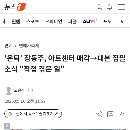
문화
연예
스포츠
오피니언
피플
포토
TV
연예
연예가화제
'은퇴' 장동주, 아트센터 매각→대본 집필
소식 "직접 겪은 일"
고승아 기자
2026.05.16 오전 11:57
가
구글에서 뉴스1 즐겨찾기
X