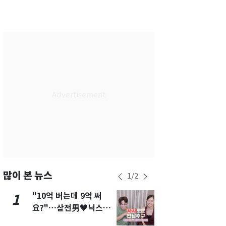
부산
35
℃
대구
37
℃
인천
36
℃
광주
37
℃
대전
37
℃
울산
34
℃
강릉
31
℃
제주
31
℃
많이 본 뉴스
1
/
2
"10억 버는데 9억 써
에어컨 하루
1
6
요?"…삼전男♥닉스女
전기료 29만
3:3 단체소개팅 예능 화
450kWh 