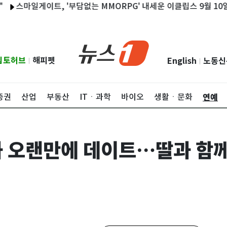
게이트, '부담없는 MMORPG' 내세운 이클립스 9월 10일 출시
립토허브
해피펫
English
노동신
|
|
연예
증권
산업
부동산
ITㆍ과학
바이오
생활ㆍ문화
 오랜만에 데이트…딸과 함께 