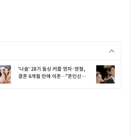
'나솔' 28기 돌싱 커플 영자·영철,
결혼 6개월 만에 이혼…"혼인신고
는 안 해"