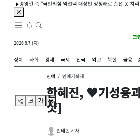
송영길 측 "국민의힘 역선택 대상인 정청래로 총선 못 치러"
스마일
크
2026.8.7 (금)
정치
사회
경제
국제
전국
외교
북한
금융ㆍ
연예
연예가화제
한혜진, ♥기성용과
가
샷]
안태현 기자