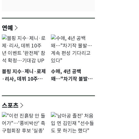
연예
블핑 지수·제니·로제
수애, 4년 공백
·리사, 데뷔 10주년
왜…"차기작 불발…
이벤트 '완전체' 참석
계속 편성 기다리고
확정…기대감 UP
있다"
스포츠