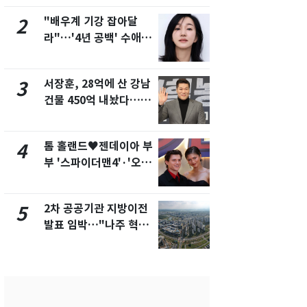
제
폭탄'
"배우계 기강 잡아달
"캐리비안 
2
7
라"…'4년 공백' 수애,
의실에 남자
SNS 오픈·프로필 공개
요"…경찰 
화제
서장훈, 28억에 산 강남
2600만명 
3
8
건물 450억 내놨다…세
나나킥 베이
후 차익 280억 '잭팟'
의 깜짝 선물
톰 홀랜드♥젠데이아 부
축구협회, 
4
9
부 '스파이더맨4'·'오디
들 10여명 대
세이'로 극장 장악
대' 의혹…
픽 예선 등
2차 공공기관 지방이전
美 상원 클
5
10
발표 임박…"나주 혁신
리 난항…민
도시 최적"
·AML 보완