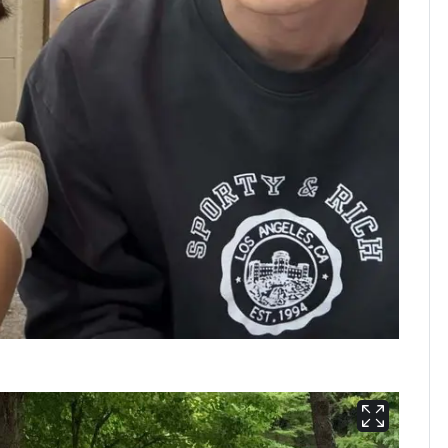
폭탄'
"캐리비안 베이 여자 탈
7
의실에 남자가 있어
요"…경찰 수사
2600만명 사로잡은 '바
8
나나킥 베이비'…농심
의 깜짝 선물
축구협회, 외국인 심판
9
들 10여명 대상 '성 접
대' 의혹…월드컵·올림
픽 예선 등
美 상원 클래리티법 처
10
리 난항…민주당 "윤리
·AML 보완 우선"