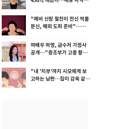
450억 내놨다…세후 차익
280억 '잭팟'
"예비 신랑 절친이 전신 먹물
문신, 해외 도피 준비"…예비
신부 '혼란'
여배우 하영, 금수저 가정사
공개…"증조부가 고종 황제
주치의"
"내 '치부'까지 시모에게 보
고하는 남편…집이 감옥 같
다" 아내 고통