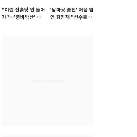
"이런 진흙탕 안 들어
'남아공 졸전' 처음 입
가"…'풍비박산' 축
연 김민재 "선수들도
구협회장 후보 '실종'
못 하기는 했다"