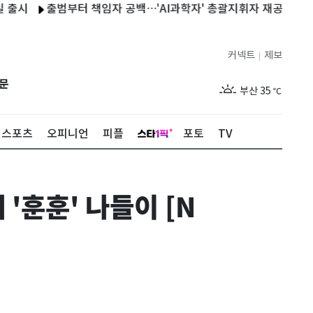
출범부터 책임자 공백…'AI과학자' 총괄지휘자 재공모
국교위, '
제주
31
℃
커넥트
제보
|
서울
35
℃
문
부산
35
℃
대구
37
℃
스포츠
오피니언
피플
포토
TV
인천
36
℃
광주
37
℃
'훈훈' 나들이 [N
대전
37
℃
울산
34
℃
강릉
31
℃
제주
31
℃
서울
35
℃