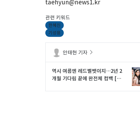
taehyun@news1.kr
관련 키워드
한혜진
기성용
안태현 기자
역시 여름엔 레드벨벳이지…2년 2
개월 기다림 끝에 완전체 컴백 [N
초점]