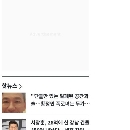
핫뉴스
"단둘만 있는 밀폐된 공간과
술…황정민 폭로녀는 두가지
에 집착했다"
서장훈, 28억에 산 강남 건물