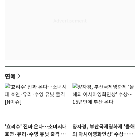
연예
'효리수' 진짜 온다…소녀시대
양자경, 부산국제영화제 '올해
효연·유리·수영 유닛 출격 [N
의 아시아영화인상' 수상…15