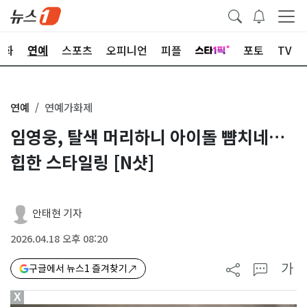
문화
연예
스포츠
오피니언
피플
포토
TV
연예
연예가화제
임영웅, 탈색 머리하니 아이돌 뺨치네…
힙한 스타일링 [N샷]
안태현 기자
2026.04.18 오후 08:20
가
구글에서 뉴스1 즐겨찾기
X