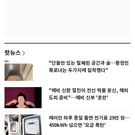
핫뉴스
"단둘만 있는 밀폐된 공간과 술…황정민
폭로녀는 두가지에 집착했다"
"예비 신랑 절친이 전신 먹물 문신, 해외
도피 준비"…예비 신부 '혼란'
에어컨 하루 종일 틀면 전기료 29만 원…
450kWh 넘으면 '요금 폭탄'