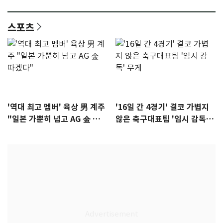
이슈]
년만에 부산 온다
스포츠
'역대 최고 멤버' 육상 男 계주
'16일 간 4경기' 결코 가볍지
"일본 가뿐히 넘고 AG 金 따겠
않은 축구대표팀 '임시 감독'
다"
무게