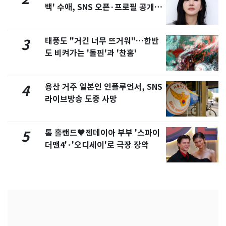
백' 수애, SNS 오픈·프로필 공개
화제
태풍도 "거긴 너무 뜨거워"…한반
3
도 비켜가는 '돌핀'과 '찬홈'
용산 거주 일본인 인플루언서, SNS
4
라이브방송 도중 사망
톰 홀랜드♥젠데이아 부부 '스파이
5
더맨4'·'오디세이'로 극장 장악