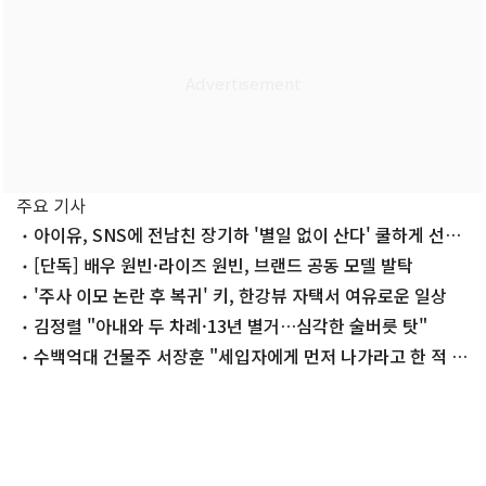
주요 기사
아이유, SNS에 전남친 장기하 '별일 없이 산다' 쿨하게 선곡
'깜짝'
[단독] 배우 원빈·라이즈 원빈, 브랜드 공동 모델 발탁
'주사 이모 논란 후 복귀' 키, 한강뷰 자택서 여유로운 일상
김정렬 "아내와 두 차례·13년 별거…심각한 술버릇 탓"
수백억대 건물주 서장훈 "세입자에게 먼저 나가라고 한 적 없
어"