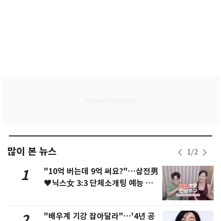
많이 본 뉴스
1
/
2
"10억 버는데 9억 써요?"…삼전男
1
♥닉스女 3:3 단체소개팅 예능 화
제
"배우계 기강 잡아달라"…'4년 공
2