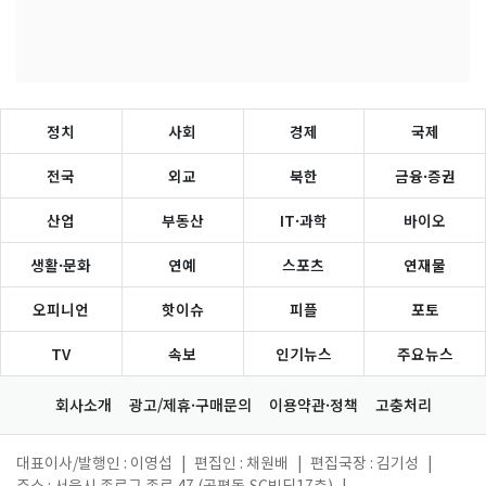
정치
사회
경제
국제
전국
외교
북한
금융·증권
산업
부동산
IT·과학
바이오
생활·문화
연예
스포츠
연재물
오피니언
핫이슈
피플
포토
TV
속보
인기뉴스
주요뉴스
회사소개
광고/제휴·구매문의
이용약관·정책
고충처리
대표이사/발행인 : 이영섭
|
편집인 : 채원배
|
편집국장 : 김기성
|
주소 : 서울시 종로구 종로 47 (공평동,SC빌딩17층)
|