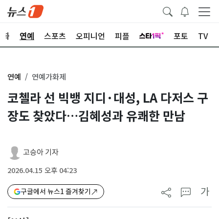
문화
연예
스포츠
오피니언
피플
포토
TV
연예
연예가화제
코첼라 선 빅뱅 지디·대성, LA 다저스 구
장도 찾았다…김혜성과 유쾌한 만남
고승아 기자
2026.04.15 오후 04:23
가
구글에서 뉴스1 즐겨찾기