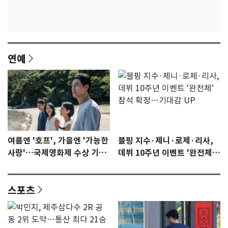
연예
여름엔 '호프', 가을엔 '가능한
블핑 지수·제니·로제·리사,
사랑'…국제영화제 수상 기대
데뷔 10주년 이벤트 '완전체'
감 [N이슈]
참석 확정…기대감 UP
스포츠