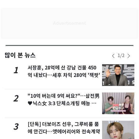
많이 본 뉴스
1
/
2
서장훈, 28억에 산 강남 건물 450
1
억 내놨다…세후 차익 280억 '잭팟'
"10억 버는데 9억 써요?"…삼전男
2
♥닉스女 3:3 단체소개팅 예능 화
제
[단독] 더보이즈 선우, 그루비룸 품
3
에 안긴다…앳에어리어와 전속계약