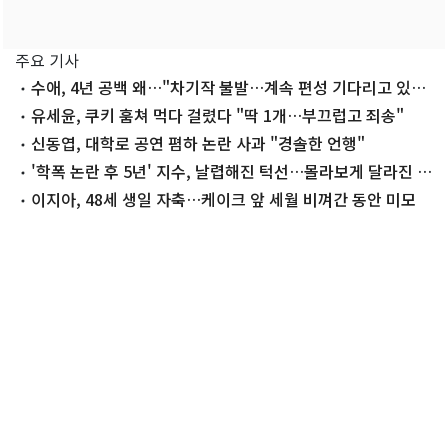
주요 기사
수애, 4년 공백 왜…"차기작 불발…계속 편성 기다리고 있
다"
유세윤, 쿠키 훔쳐 먹다 걸렸다 "딱 1개…부끄럽고 죄송"
신동엽, 대학로 공연 폄하 논란 사과 "경솔한 언행"
'학폭 논란 후 5년' 지수, 날렵해진 턱선…몰라보게 달라진 근
황
이지아, 48세 생일 자축…케이크 앞 세월 비껴간 동안 미모