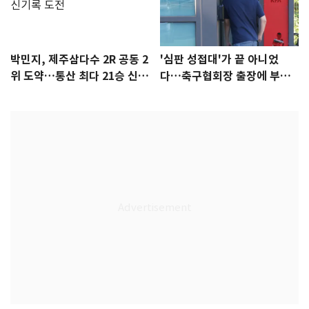
박민지, 제주삼다수 2R 공동 2
'심판 성접대'가 끝 아니었
위 도약…통산 최다 21승 신기
다…축구협회장 출장에 부인
록 도전
3회 동반 '펑펑'