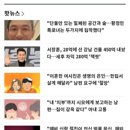
핫뉴스
"단둘만 있는 밀폐된 공간과 술…황정민
폭로녀는 두가지에 집착했다"
서장훈, 28억에 산 강남 건물 450억 내놨
다…세후 차익 280억 '잭팟'
"이혼한 여사친은 생명의 은인…한집서
살게 해달라" 남편 요구에 '절망'
"내 '치부'까지 시모에게 보고하는 남
편…집이 감옥 같다" 아내 고통
"예비 신랑 절친이 전신 먹물 문신, 해외