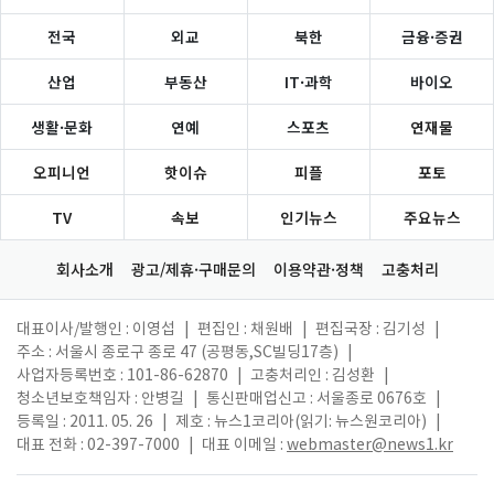
전국
외교
북한
금융·증권
산업
부동산
IT·과학
바이오
생활·문화
연예
스포츠
연재물
오피니언
핫이슈
피플
포토
TV
속보
인기뉴스
주요뉴스
회사소개
광고/제휴·구매문의
이용약관·정책
고충처리
대표이사/발행인 : 이영섭
|
편집인 : 채원배
|
편집국장 : 김기성
|
주소 : 서울시 종로구 종로 47 (공평동,SC빌딩17층)
|
사업자등록번호 : 101-86-62870
|
고충처리인 : 김성환
|
청소년보호책임자 : 안병길
|
통신판매업신고 : 서울종로 0676호
|
등록일 : 2011. 05. 26
|
제호 : 뉴스1코리아(읽기: 뉴스원코리아)
|
대표 전화 : 02-397-7000
|
대표 이메일 :
webmaster@news1.kr