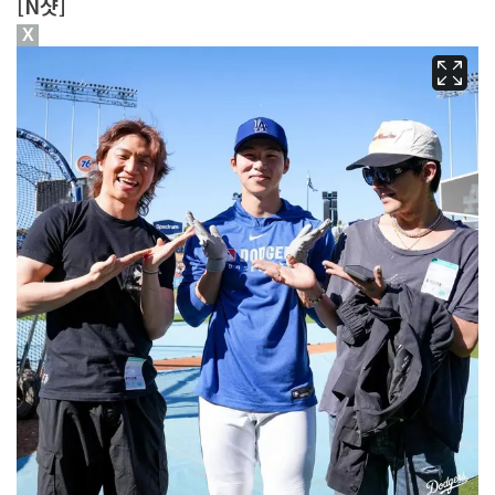
[N샷]
X