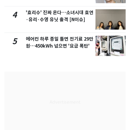
'효리수' 진짜 온다…소녀시대 효연
4
·유리·수영 유닛 출격 [N이슈]
에어컨 하루 종일 틀면 전기료 29만
5
원…450kWh 넘으면 '요금 폭탄'