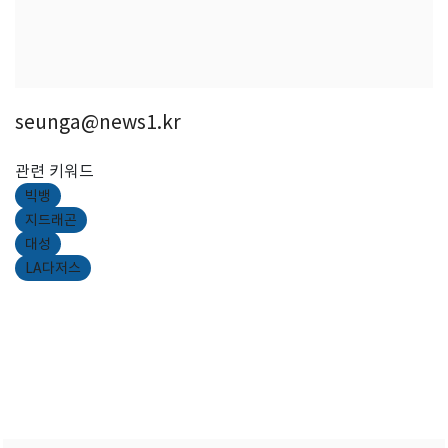
seunga@news1.kr
관련 키워드
빅뱅
지드래곤
대성
LA다저스