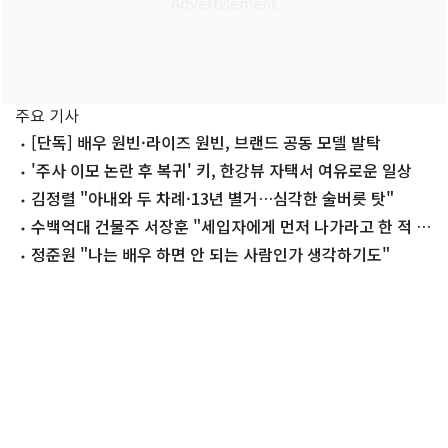
주요 기사
[단독] 배우 원빈·라이즈 원빈, 브랜드 공동 모델 발탁
'주사 이모 논란 후 복귀' 키, 한강뷰 자택서 여유로운 일상
김정렬 "아내와 두 차례·13년 별거…심각한 술버릇 탓"
수백억대 건물주 서장훈 "세입자에게 먼저 나가라고 한 적 없
어"
정준원 "나는 배우 하면 안 되는 사람인가 생각하기도"