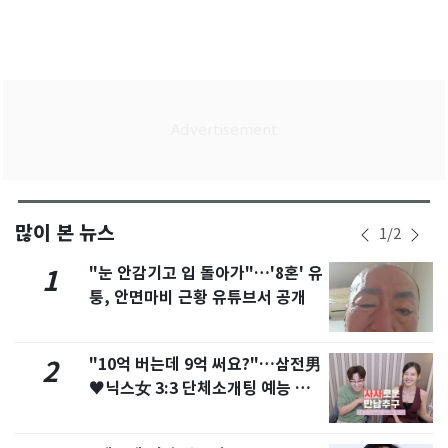
많이 본 뉴스
1
/
2
"눈 안감기고 입 돌아가"…'8혼' 유
1
퉁, 안면마비 근황 유튜브서 공개
"10억 버는데 9억 써요?"…삼전男
2
♥닉스女 3:3 단체소개팅 예능 화
제