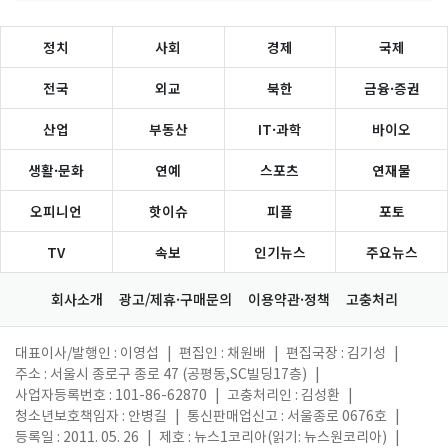
정치
사회
경제
국제
전국
외교
북한
금융·증권
산업
부동산
IT·과학
바이오
생활·문화
연예
스포츠
연재물
오피니언
핫이슈
피플
포토
TV
속보
인기뉴스
주요뉴스
회사소개
광고/제휴·구매문의
이용약관·정책
고충처리
대표이사/발행인 : 이영섭
|
편집인 : 채원배
|
편집국장 : 김기성
|
주소 : 서울시 종로구 종로 47 (공평동,SC빌딩17층)
|
사업자등록번호 : 101-86-62870
|
고충처리인 : 김성환
|
청소년보호책임자 : 안병길
|
통신판매업신고 : 서울종로 0676호
|
등록일 : 2011. 05. 26
|
제호 : 뉴스1코리아(읽기: 뉴스원코리아)
|