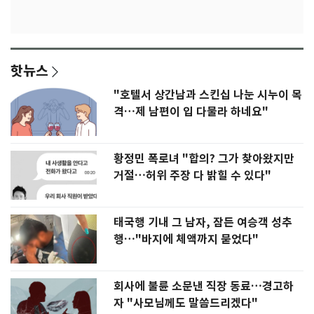
핫뉴스
"호텔서 상간남과 스킨십 나눈 시누이 목
격…제 남편이 입 다물라 하네요"
황정민 폭로녀 "합의? 그가 찾아왔지만
거절…허위 주장 다 밝힐 수 있다"
태국행 기내 그 남자, 잠든 여승객 성추
행…"바지에 체액까지 묻었다"
회사에 불륜 소문낸 직장 동료…경고하
자 "사모님께도 말씀드리겠다"