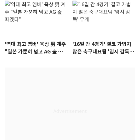
'역대 최고 멤버' 육상 男 계주
'16일 간 4경기' 결코 가볍지
"일본 가뿐히 넘고 AG 金 따겠
않은 축구대표팀 '임시 감독'
다"
무게