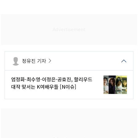
정유진 기자
엄정화·최수영·이정은·공효진, 할리우드
대작 맞서는 K여배우들 [N이슈]