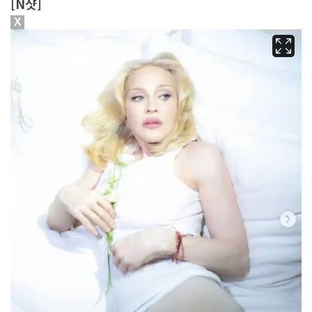
[N샷]
X