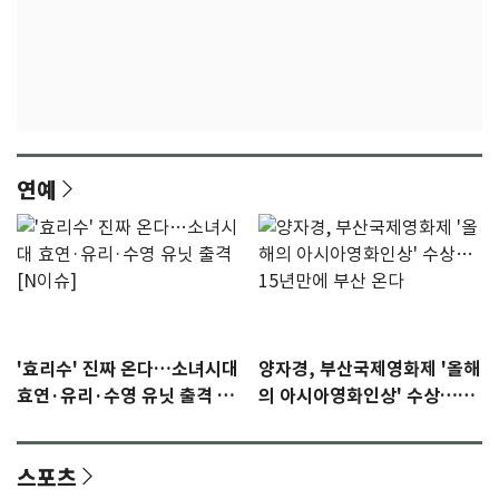
연예
'효리수' 진짜 온다…소녀시대
양자경, 부산국제영화제 '올해
효연·유리·수영 유닛 출격 [N
의 아시아영화인상' 수상…15
이슈]
년만에 부산 온다
스포츠