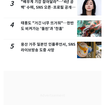
"배우계 기강 잡아달라"…'4년 공
3
백' 수애, SNS 오픈·프로필 공개
화제
태풍도 "거긴 너무 뜨거워"…한반
4
도 비켜가는 '돌핀'과 '찬홈'
용산 거주 일본인 인플루언서, SNS
5
라이브방송 도중 사망