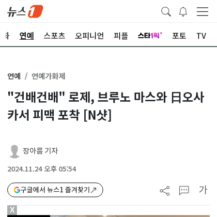
문화
연예
스포츠
오피니언
피플
포토
TV
연예
연예가화제
"건배건배" 로제, 브루노 마스와 日오사
카서 피맥 포착 [N샷]
장아름 기자
2024.11.24 오후 05:54
가
구글에서 뉴스1 즐겨찾기
X