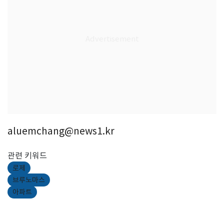
aluemchang@news1.kr
관련 키워드
로제
브루노마스
아파트