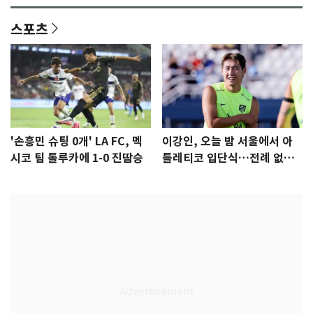
스포츠
'손흥민 슈팅 0개' LA FC, 멕
이강인, 오늘 밤 서울에서 아
시코 팀 톨루카에 1-0 진땀승
틀레티코 입단식…전례 없는
특급대우