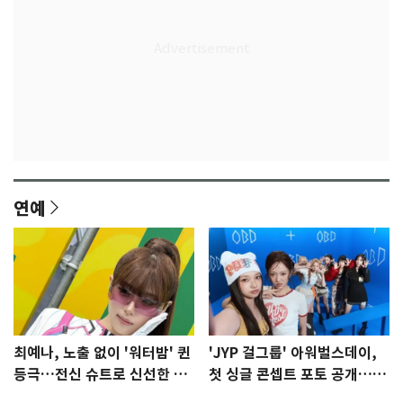
연예
최예나, 노출 없이 '워터밤' 퀸
'JYP 걸그룹' 아워벌스데이,
등극…전신 슈트로 신선한 충
첫 싱글 콘셉트 포토 공개…청
격 [N샷]
량·키치