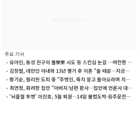
주요 기사
유아인, 동성 친구의 볼뽀뽀 시도 등 스킨십 눈길 …여전한 비
주얼
김정렬, 대만인 아내와 13년 별거 후 이혼 "술 때문…지금은
끊어"
황기순, 필리핀 도피 중 "주병진, 죽지 말고 돌아오라며 지
원"
최연청, 화려한 집안 "아버지·남편 판사…집안에 언론사 대
표·국회의원도"
'뇌출혈 투병' 이진호, 5월 퇴원…14일 불법도박·음주운전
첫 공판 참석