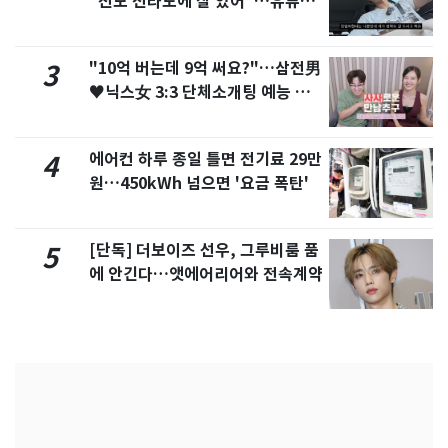
"친모 전라도에 잘 있어"…유튜브
서 언급
"10억 버는데 9억 써요?"…삼전男
3
♥닉스女 3:3 단체소개팅 예능 화
제
에어컨 하루 종일 틀면 전기료 29만
4
원…450kWh 넘으면 '요금 폭탄'
[단독] 더보이즈 선우, 그루비룸 품
5
에 안긴다…앳에어리어와 전속계약