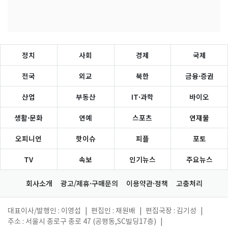
정치
사회
경제
국제
전국
외교
북한
금융·증권
산업
부동산
IT·과학
바이오
생활·문화
연예
스포츠
연재물
오피니언
핫이슈
피플
포토
TV
속보
인기뉴스
주요뉴스
회사소개
광고/제휴·구매문의
이용약관·정책
고충처리
대표이사/발행인 : 이영섭
|
편집인 : 채원배
|
편집국장 : 김기성
|
주소 : 서울시 종로구 종로 47 (공평동,SC빌딩17층)
|