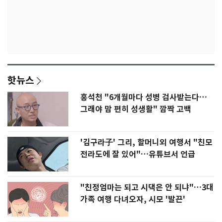
핫뉴스
홍석천 "6개월마다 성병 검사받는다…
그래야 맘 편히 성생활" 깜짝 고백
'김구라子' 그리, 할머니외 여행서 "친모
전라도에 잘 있어"…유튜브서 언급
"친정엄마는 되고 시댁은 안 되냐"…3대
가족 여행 다녀오자, 시모 '발끈'