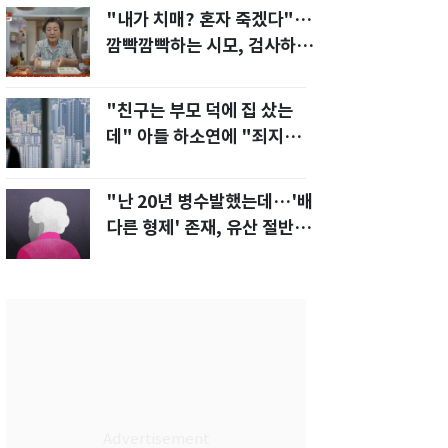
"내가 치매? 혼자 죽겠다"…
깜빡깜빡하는 시모, 검사하라
하자 '발끈'
"친구는 부모 덕에 집 샀는
데" 아들 하소연에 "죄지었
다" 사죄 '먹먹'
"난 20년 병수발했는데…'배
다른 형제' 존재, 유산 절반 가
져가나"