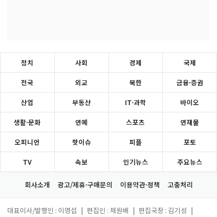
정치
사회
경제
국제
전국
외교
북한
금융·증권
산업
부동산
IT·과학
바이오
생활·문화
연예
스포츠
연재물
오피니언
핫이슈
피플
포토
TV
속보
인기뉴스
주요뉴스
회사소개
광고/제휴·구매문의
이용약관·정책
고충처리
대표이사/발행인 : 이영섭
|
편집인 : 채원배
|
편집국장 : 김기성
|