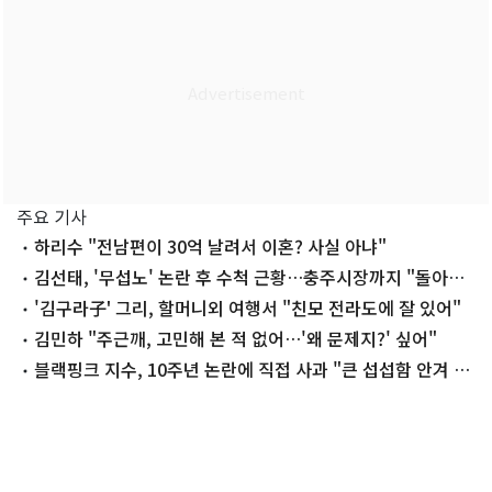
주요 기사
하리수 "전남편이 30억 날려서 이혼? 사실 아냐"
김선태, '무섭노' 논란 후 수척 근황…충주시장까지 "돌아올
생각 없냐?"
'김구라子' 그리, 할머니외 여행서 "친모 전라도에 잘 있어"
김민하 "주근깨, 고민해 본 적 없어…'왜 문제지?' 싶어"
블랙핑크 지수, 10주년 논란에 직접 사과 "큰 섭섭함 안겨 미
안"