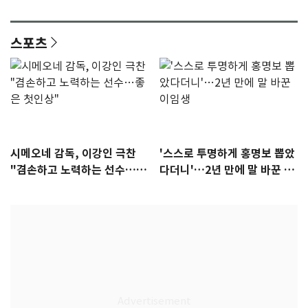
안"
어"…유튜브서 언급
스포츠
시메오네 감독, 이강인 극찬
'스스로 투명하게 홍명보 뽑았
"겸손하고 노력하는 선수…좋
다더니'…2년 만에 말 바꾼 이
은 첫인상"
임생