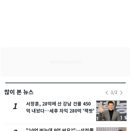
많이 본 뉴스
1
/
2
서장훈, 28억에 산 강남 건물 450
1
억 내놨다…세후 차익 280억 '잭팟'
"10억 버는데 9억 써요?"…삼전男