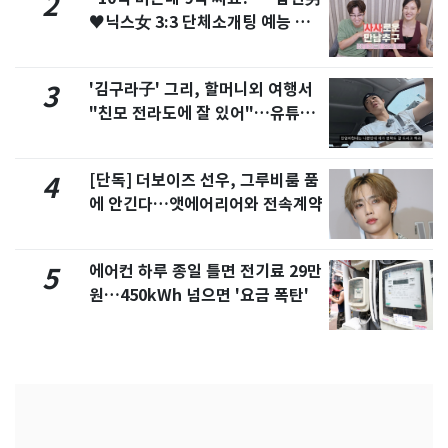
2
♥닉스女 3:3 단체소개팅 예능 화
제
'김구라子' 그리, 할머니외 여행서
3
"친모 전라도에 잘 있어"…유튜브
서 언급
[단독] 더보이즈 선우, 그루비룸 품
4
에 안긴다…앳에어리어와 전속계약
에어컨 하루 종일 틀면 전기료 29만
5
원…450kWh 넘으면 '요금 폭탄'