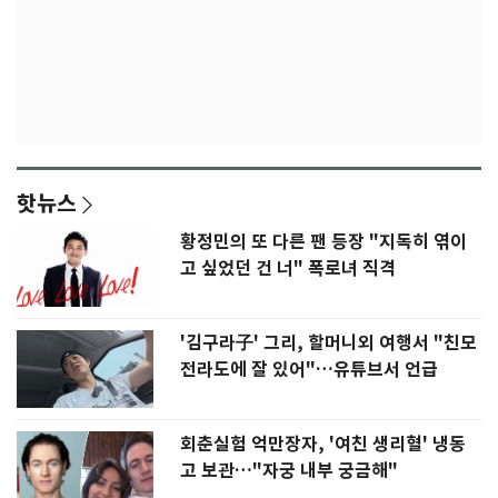
핫뉴스
황정민의 또 다른 팬 등장 "지독히 엮이
고 싶었던 건 너" 폭로녀 직격
'김구라子' 그리, 할머니외 여행서 "친모
전라도에 잘 있어"…유튜브서 언급
회춘실험 억만장자, '여친 생리혈' 냉동
고 보관…"자궁 내부 궁금해"