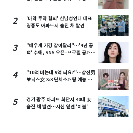
'마약 투약 혐의' 신남성연대 대표
2
영종도 아파트서 숨진 채 발견
"배우계 기강 잡아달라"…'4년 공
3
백' 수애, SNS 오픈·프로필 공개
화제
"10억 버는데 9억 써요?"…삼전男
4
♥닉스女 3:3 단체소개팅 예능 화
제
경기 광주 아파트 화단서 40대 女
5
숨진 채 발견…시신 옆엔 '이불'