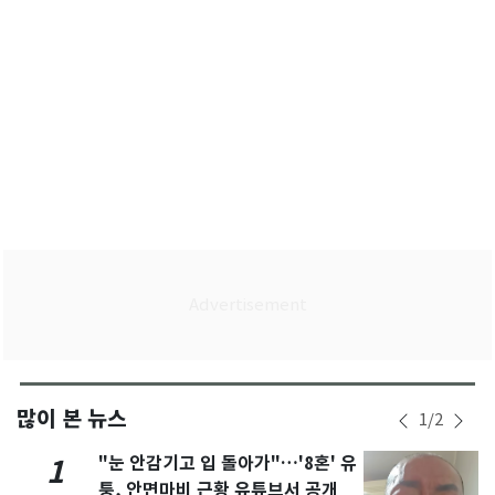
많이 본 뉴스
1
/
2
"눈 안감기고 입 돌아가"…'8혼' 유
1
퉁, 안면마비 근황 유튜브서 공개