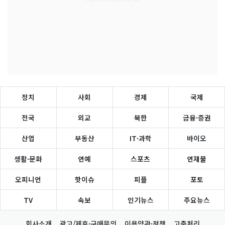
정치
사회
경제
국제
전국
외교
북한
금융·증권
산업
부동산
IT·과학
바이오
생활·문화
연예
스포츠
연재물
오피니언
핫이슈
피플
포토
TV
속보
인기뉴스
주요뉴스
회사소개
광고/제휴·구매문의
이용약관·정책
고충처리