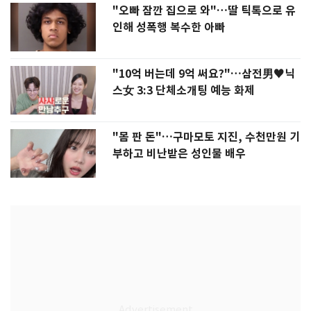
"오빠 잠깐 집으로 와"…딸 틱톡으로 유
인해 성폭행 복수한 아빠
"10억 버는데 9억 써요?"…삼전男♥닉
스女 3:3 단체소개팅 예능 화제
"몸 판 돈"…구마모토 지진, 수천만원 기
부하고 비난받은 성인물 배우