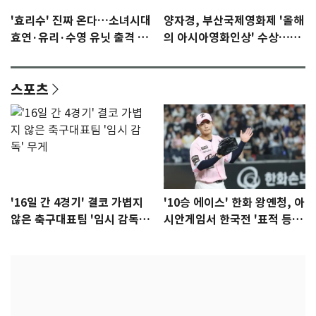
'효리수' 진짜 온다…소녀시대
양자경, 부산국제영화제 '올해
효연·유리·수영 유닛 출격 [N
의 아시아영화인상' 수상…15
이슈]
년만에 부산 온다
스포츠
'16일 간 4경기' 결코 가볍지
'10승 에이스' 한화 왕옌청, 아
않은 축구대표팀 '임시 감독'
시안게임서 한국전 '표적 등
무게
판' 가능성