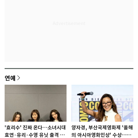
연예
'효리수' 진짜 온다…소녀시대
양자경, 부산국제영화제 '올해
효연·유리·수영 유닛 출격 [N
의 아시아영화인상' 수상…15