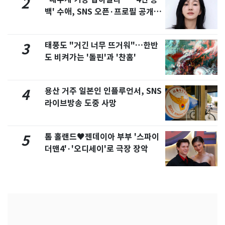
2
백' 수애, SNS 오픈·프로필 공개
화제
태풍도 "거긴 너무 뜨거워"…한반
3
도 비켜가는 '돌핀'과 '찬홈'
용산 거주 일본인 인플루언서, SNS
4
라이브방송 도중 사망
톰 홀랜드♥젠데이아 부부 '스파이
5
더맨4'·'오디세이'로 극장 장악