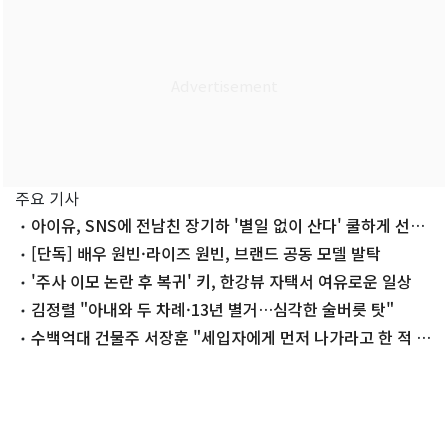
주요 기사
아이유, SNS에 전남친 장기하 '별일 없이 산다' 쿨하게 선곡
'깜짝'
[단독] 배우 원빈·라이즈 원빈, 브랜드 공동 모델 발탁
'주사 이모 논란 후 복귀' 키, 한강뷰 자택서 여유로운 일상
김정렬 "아내와 두 차례·13년 별거…심각한 술버릇 탓"
수백억대 건물주 서장훈 "세입자에게 먼저 나가라고 한 적 없
어"