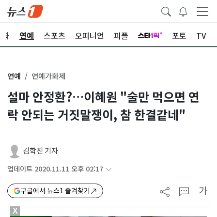
문화
연예
스포츠
오피니언
피플
포토
TV
연예
연예가화제
설마 안정환?…이혜원 "술만 먹으면 연
락 안되는 거짓말쟁이, 참 한결같네"
김학진 기자
업데이트 2020.11.11 오후 02:17
가
구글에서 뉴스1 즐겨찾기
X