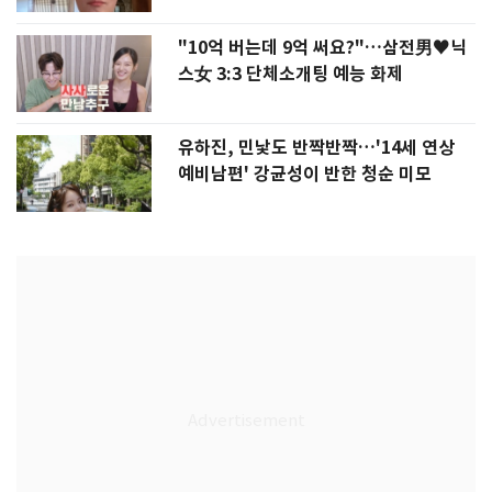
"10억 버는데 9억 써요?"…삼전男♥닉
스女 3:3 단체소개팅 예능 화제
유하진, 민낯도 반짝반짝…'14세 연상
예비남편' 강균성이 반한 청순 미모