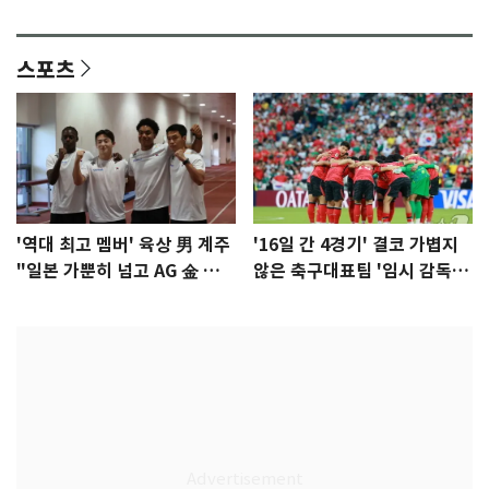
이슈]
년만에 부산 온다
스포츠
'역대 최고 멤버' 육상 男 계주
'16일 간 4경기' 결코 가볍지
"일본 가뿐히 넘고 AG 金 따겠
않은 축구대표팀 '임시 감독'
다"
무게