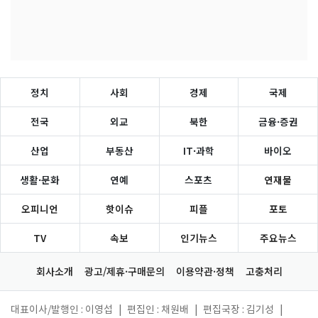
정치
사회
경제
국제
전국
외교
북한
금융·증권
산업
부동산
IT·과학
바이오
생활·문화
연예
스포츠
연재물
오피니언
핫이슈
피플
포토
TV
속보
인기뉴스
주요뉴스
회사소개
광고/제휴·구매문의
이용약관·정책
고충처리
대표이사/발행인 : 이영섭
|
편집인 : 채원배
|
편집국장 : 김기성
|