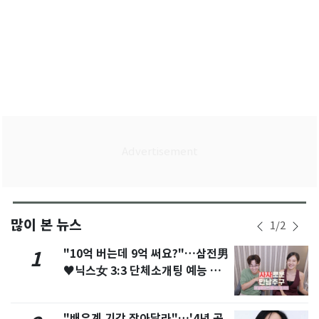
많이 본 뉴스
1
/
2
"10억 버는데 9억 써요?"…삼전男
1
♥닉스女 3:3 단체소개팅 예능 화
제
"배우계 기강 잡아달라"…'4년 공