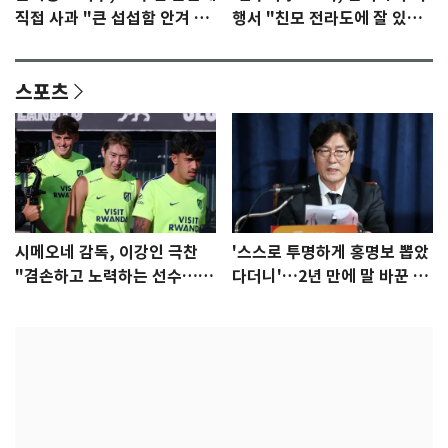
직접 사과 "큰 섭섭함 안겨 미
행서 "친모 전라도에 잘 있
안"
어"…유튜브서 언급
스포츠
시메오네 감독, 이강인 극찬
'스스로 투명하게 홍명보 뽑았
"겸손하고 노력하는 선수…좋
다더니'…2년 만에 말 바꾼 이
은 첫인상"
임생