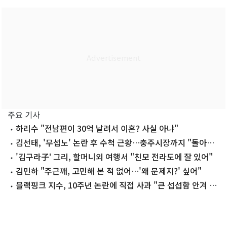
주요 기사
하리수 "전남편이 30억 날려서 이혼? 사실 아냐"
김선태, '무섭노' 논란 후 수척 근황…충주시장까지 "돌아올
생각 없냐?"
'김구라子' 그리, 할머니외 여행서 "친모 전라도에 잘 있어"
김민하 "주근깨, 고민해 본 적 없어…'왜 문제지?' 싶어"
블랙핑크 지수, 10주년 논란에 직접 사과 "큰 섭섭함 안겨 미
안"