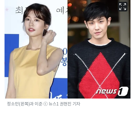
정소민(왼쪽)과 이준 ⓒ 뉴스1 권현진 기자