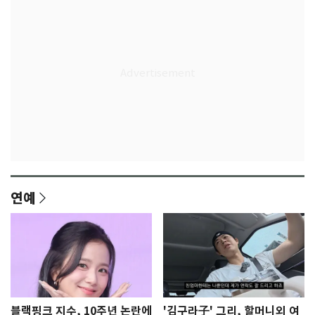
연예
블랙핑크 지수, 10주년 논란에
'김구라子' 그리, 할머니외 여