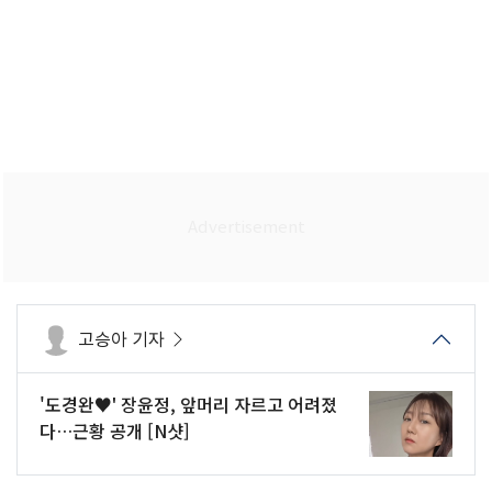
고승아 기자
'도경완♥' 장윤정, 앞머리 자르고 어려졌
다…근황 공개 [N샷]