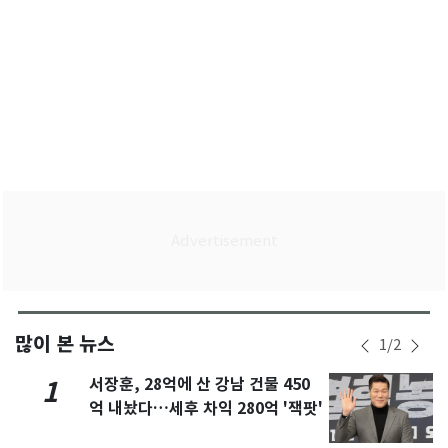
많이 본 뉴스
1
/
2
서장훈, 28억에 산 강남 건물 450
1
억 내놨다…세후 차익 280억 '잭팟'