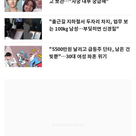
고 보관…"자궁 내부 궁금해"
"출근길 지하철서 두자리 차지, 업무 보
는 100㎏ 남성…부딪히면 신경질"
"5500만원 날리고 급등주 단타, 남은 건
빚뿐"…30대 여성 파혼 위기