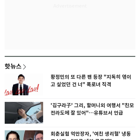
핫뉴스
황정민의 또 다른 팬 등장 "지독히 엮이
고 싶었던 건 너" 폭로녀 직격
'김구라子' 그리, 할머니외 여행서 "친모
전라도에 잘 있어"…유튜브서 언급
회춘실험 억만장자, '여친 생리혈' 냉동