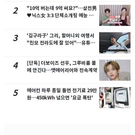
"10억 버는데 9억 써요?"…삼전男
2
♥닉스女 3:3 단체소개팅 예능 화
제
'김구라子' 그리, 할머니외 여행서
3
"친모 전라도에 잘 있어"…유튜브
서 언급
[단독] 더보이즈 선우, 그루비룸 품
4
에 안긴다…앳에어리어와 전속계약
에어컨 하루 종일 틀면 전기료 29만
5
원…450kWh 넘으면 '요금 폭탄'