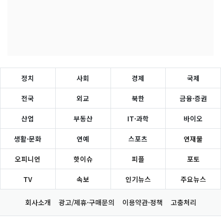
정치
사회
경제
국제
전국
외교
북한
금융·증권
산업
부동산
IT·과학
바이오
생활·문화
연예
스포츠
연재물
오피니언
핫이슈
피플
포토
TV
속보
인기뉴스
주요뉴스
회사소개
광고/제휴·구매문의
이용약관·정책
고충처리