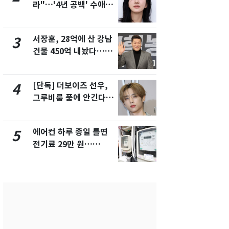
라"…'4년 공백' 수애,
키나와·가고
SNS 오픈·프로필 공개
근…26만명
화제
서장훈, 28억에 산 강남
전남광주 화
3
8
건물 450억 내놨다…세
교통사고로 
후 차익 280억 '잭팟'
지…6명 부
[단독] 더보이즈 선우,
축구협회, 
4
9
그루비룸 품에 안긴다…
들 10여명 대
앳에어리어와 전속계약
대' 의혹…
픽 예선 등
에어컨 하루 종일 틀면
美 상원 클
5
10
전기료 29만 원…
리 난항…민
450kWh 넘으면 '요금
·AML 보완
폭탄'