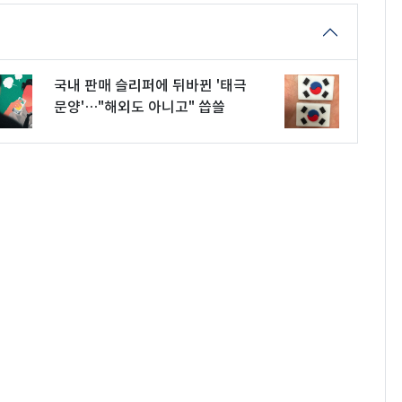
국내 판매 슬리퍼에 뒤바뀐 '태극
문양'…"해외도 아니고" 씁쓸