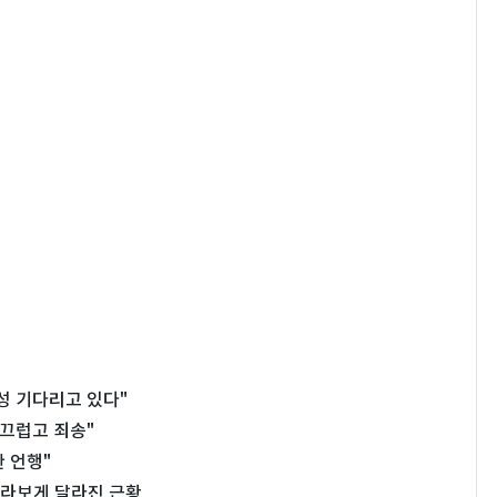
성 기다리고 있다"
부끄럽고 죄송"
 언행"
…몰라보게 달라진 근황