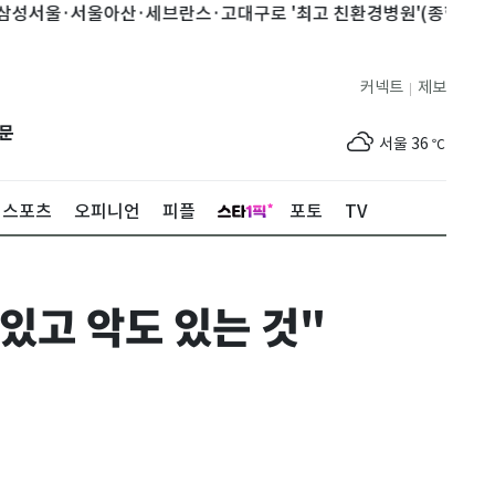
·서울아산·세브란스·고대구로 '최고 친환경병원'(종합)
2027
커넥트
제보
|
제주
33
℃
문
서울
36
℃
부산
34
℃
스포츠
오피니언
피플
포토
TV
대구
39
℃
인천
37
℃
 있고 악도 있는 것"
광주
37
℃
대전
36
℃
울산
33
℃
강릉
30
℃
제주
33
℃