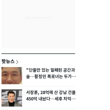
핫뉴스
"단둘만 있는 밀폐된 공간과
술…황정민 폭로녀는 두가지
에 집착했다"
서장훈, 28억에 산 강남 건물
450억 내놨다…세후 차익
280억 '잭팟'