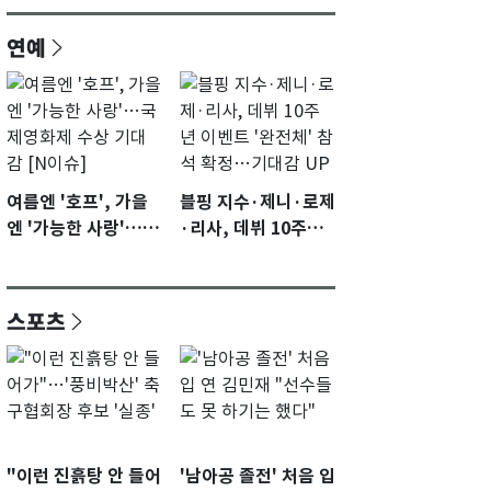
연예
여름엔 '호프', 가을
블핑 지수·제니·로제
엔 '가능한 사랑'…국
·리사, 데뷔 10주년
제영화제 수상 기대
이벤트 '완전체' 참석
감 [N이슈]
확정…기대감 UP
스포츠
"이런 진흙탕 안 들어
'남아공 졸전' 처음 입