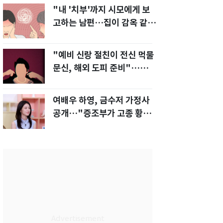
"내 '치부'까지 시모에게 보
고하는 남편…집이 감옥 같
다" 아내 고통
"예비 신랑 절친이 전신 먹물
문신, 해외 도피 준비"…예비
신부 '혼란'
여배우 하영, 금수저 가정사
공개…"증조부가 고종 황제
주치의"