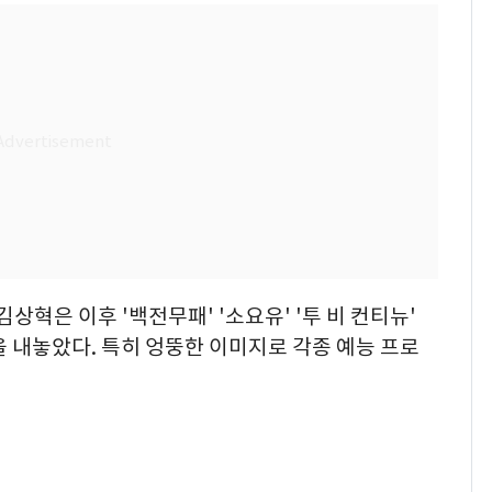
상혁은 이후 '백전무패' '소요유' '투 비 컨티뉴'
을 내놓았다. 특히 엉뚱한 이미지로 각종 예능 프로