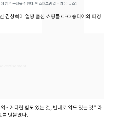
키나와·가고시마현 접
만에 밝은 근황을 전했다. 인스타그램 갈무리 ⓒ 뉴스1
근…26만명 대피령
출신 김상혁이 얼짱 출신 쇼핑몰 CEO 송다예와 파경
전남광주 화정역 인근서
8
교통사고로 40대 심정
지…6명 부상
축구협회, 외국인 심판
9
들 10여명 대상 '성 접
대' 의혹…월드컵·올림
픽 예선 등
美 상원 클래리티법 처
10
리 난항…민주당 "윤리
·AML 보완 우선"
억~ 커다란 힘도 있는 것, 반대로 악도 있는 것" 라
그를 덧붙였다.