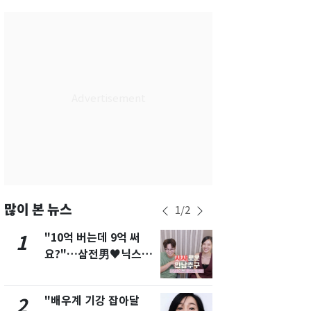
서울
36
℃
부산
34
℃
대구
39
℃
인천
37
℃
광주
37
℃
대전
36
℃
울산
33
℃
강릉
30
℃
많이 본 뉴스
1
/
2
제주
33
℃
"10억 버는데 9억 써
"캐리비안 
1
6
요?"…삼전男♥닉스女
의실에 남자
3:3 단체소개팅 예능 화
요"…경찰 
제
"배우계 기강 잡아달
13호 태풍 '
2
7