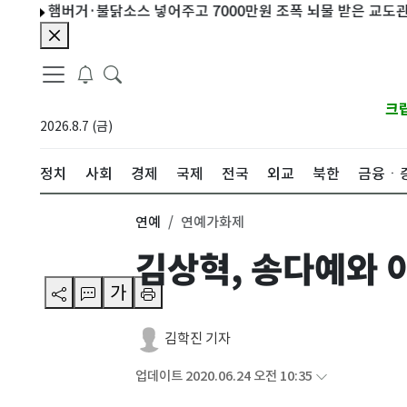
햄버거·불닭소스 넣어주고 7000만원 조폭 뇌물 받은 교도관
입추
크
2026.8.7 (금)
정치
사회
경제
국제
전국
외교
북한
금융ㆍ
연예
연예가화제
김상혁, 송다예와 이
가
김학진 기자
업데이트 2020.06.24 오전 10:35