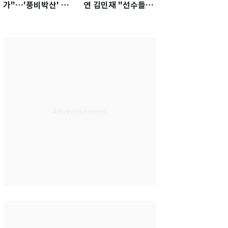
가"…'풍비박산' 축
연 김민재 "선수들도
구협회장 후보 '실종'
못 하기는 했다"