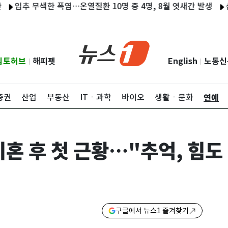
 무색한 폭염…온열질환 10명 중 4명, 8월 엿새간 발생
삼성서울
립토허브
해피펫
English
노동신
|
|
연예
증권
산업
부동산
ITㆍ과학
바이오
생활ㆍ문화
혼 후 첫 근황…"추억, 힘도
구글에서 뉴스1 즐겨찾기