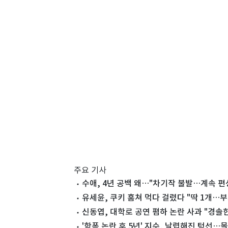
주요 기사
수애, 4년 공백 왜…"차기작 불발…계속 편
유세윤, 쿠키 훔쳐 먹다 걸렸다 "딱 1개…
신동엽, 대학로 공연 폄하 논란 사과 "경솔한
'학폭 논란 후 5년' 지수, 날렵해진 턱선