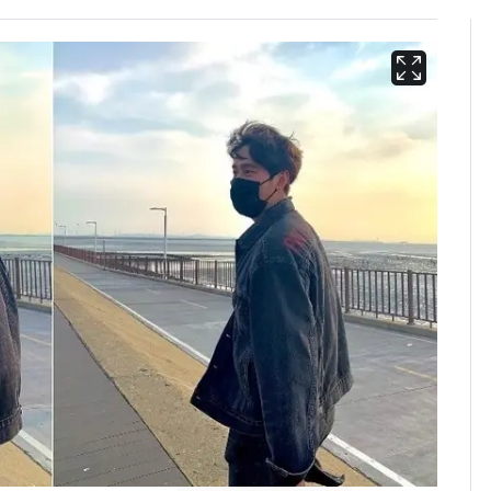
"캐리비안 베이 여자 탈
6
의실에 남자가 있어
요"…경찰 수사
13호 태풍 '돌핀' 日오
7