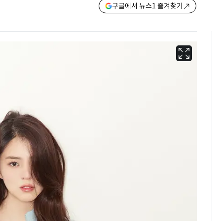
구글에서 뉴스1 즐겨찾기
회춘실험 억만장자, '여
6
친 생리혈' 냉동고 보
관…"자궁 내부 궁금