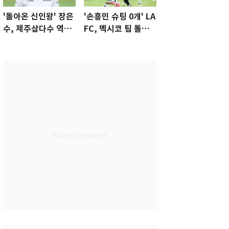
'돌아온 신인왕' 장은
'손흥민 슈팅 0개' LA
수, 제주삼다수 역전
FC, 멕시코 팀 톨루
우승…생애 첫승 감
카에 1-0 진땀승
격