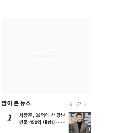
서울
29
℃
부산
27
℃
대구
30
℃
인천
32
℃
광주
33
℃
대전
30
℃
울산
25
℃
강릉
22
℃
제주
29
℃
많이 본 뉴스
1
/
2
서장훈, 28억에 산 강남
회춘실험 억만
1
6
건물 450억 내놨다…세
친 생리혈' 냉동고 보
후 차익 280억 '잭팟'
관…"자궁 