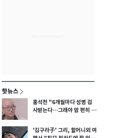
핫뉴스
홍석천 "6개월마다 성병 검
사받는다…그래야 맘 편히 성
생활" 깜짝 고백
'김구라子' 그리, 할머니외 여