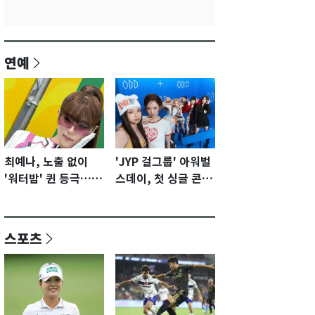
연예
최예나, 노출 없이
'JYP 걸그룹' 아워벌
'워터밤' 퀸 등극…전
스데이, 첫 싱글 콘셉
신 슈트로 신선한 충
트 포토 공개…청량·
격 [N샷]
키치
스포츠