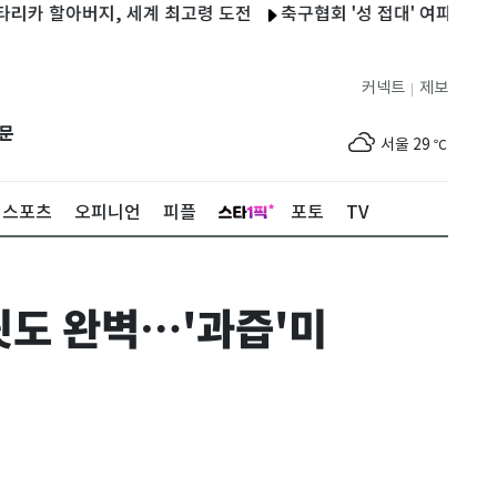
아버지, 세계 최고령 도전
축구협회 '성 접대' 여파 일본까지…JFA
커넥트
제보
|
제주
29
℃
문
서울
29
℃
부산
27
℃
스포츠
오피니언
피플
포토
TV
대구
30
℃
인천
32
℃
 핏도 완벽…'과즙'미
광주
33
℃
대전
30
℃
울산
25
℃
강릉
22
℃
제주
29
℃