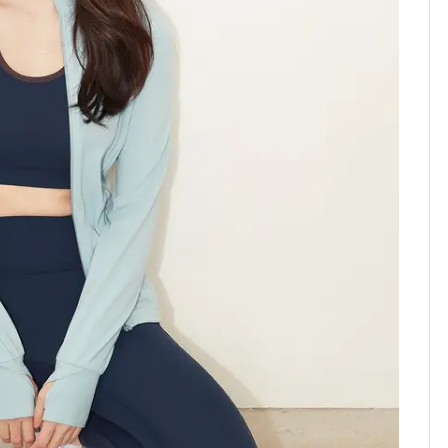
해"
'심판 성접대'가 끝 아니
7
었다…축구협회장 출장
에 부인 3회 동반 '펑펑'
[단독] 경찰, '김부장'
8
제작사 회장 수사…자본
시장법 위반 의혹
'일타강사' 남편과 아내
9
의 마지막 술자리…비극
으로 끝나버린 17년
13호 태풍 '돌핀' 日오
10
키나와·가고시마현 접
근…26만명 대피령