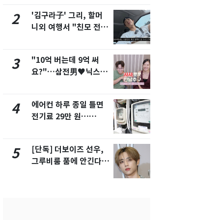
해"
'김구라子' 그리, 할머
'심판 성접대
2
7
니외 여행서 "친모 전라
었다…축구
도에 잘 있어"…유튜브
에 부인 3회 
서 언급
"10억 버는데 9억 써
[단독] 경찰,
3
8
요?"…삼전男♥닉스女
제작사 회장
3:3 단체소개팅 예능 화
시장법 위반
제
에어컨 하루 종일 틀면
'일타강사' 
4
9
전기료 29만 원…
의 마지막 
450kWh 넘으면 '요금
으로 끝나버린
폭탄'
[단독] 더보이즈 선우,
13호 태풍 '
5
10
그루비룸 품에 안긴다…
키나와·가고
앳에어리어와 전속계약
근…26만명