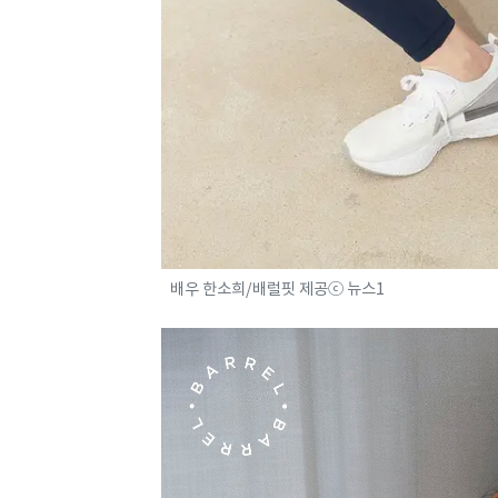
배우 한소희/배럴핏 제공ⓒ 뉴스1