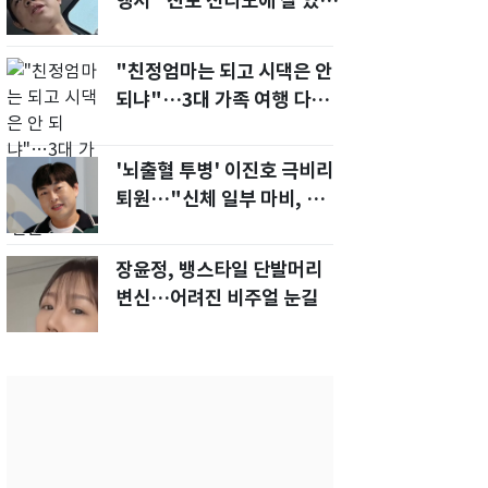
행서 "친모 전라도에 잘 있
어"…유튜브서 언급
"친정엄마는 되고 시댁은 안
되냐"…3대 가족 여행 다녀
오자, 시모 '발끈'
'뇌출혈 투병' 이진호 극비리
퇴원…"신체 일부 마비, 의사
소통 불편'
장윤정, 뱅스타일 단발머리
변신…어려진 비주얼 눈길