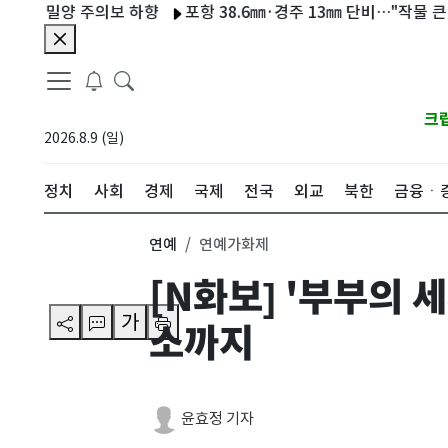
양 주의보 하향
포항 38.6㎜·경주 13㎜ 단비…"작물 큰 도움·먹
크
2026.8.9 (일)
정치
사회
경제
국제
전국
외교
북한
금융ㆍ
연예
연예가화제
[N화보] '부부의 
가
소까지
윤효정 기자