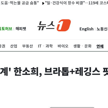
는물 공급 숨통"
"일·건강식이 장수 비결"…119세 코스타리카 할
립토허브
해피펫
English
노동신
|
|
연예
증권
산업
부동산
ITㆍ과학
바이오
생활ㆍ문화
세계' 한소희, 브라톱+레깅스