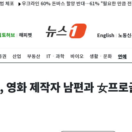
포
우크라인 60% 돈바스 할양 반대…61% "필요한 만큼 전쟁 견딜
립토허브
해피펫
English
노동신
|
|
연예
증권
산업
부동산
ITㆍ과학
바이오
생활ㆍ문화
, 영화 제작자 남편과 女프로골