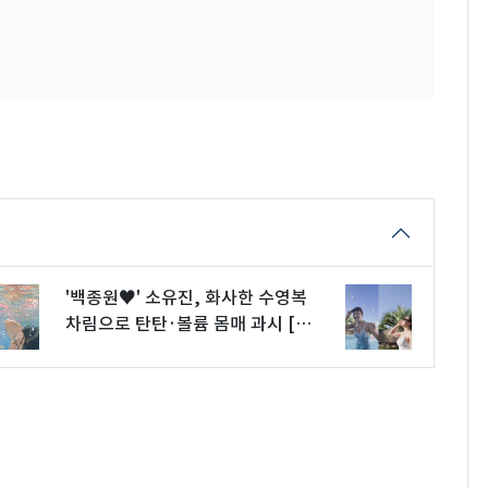
'백종원♥' 소유진, 화사한 수영복
차림으로 탄탄·볼륨 몸매 과시 [N
샷]