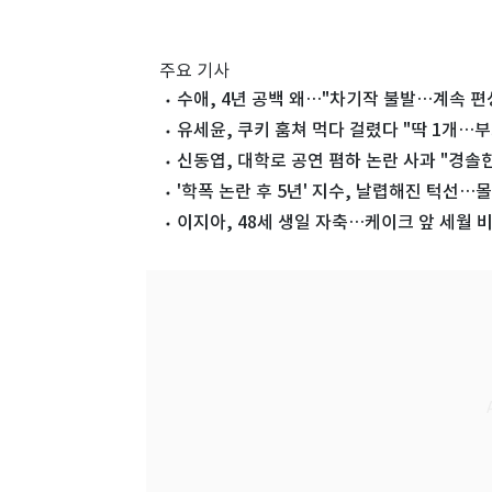
주요 기사
수애, 4년 공백 왜…"차기작 불발…계속 편
유세윤, 쿠키 훔쳐 먹다 걸렸다 "딱 1개…
신동엽, 대학로 공연 폄하 논란 사과 "경솔한
'학폭 논란 후 5년' 지수, 날렵해진 턱선
이지아, 48세 생일 자축…케이크 앞 세월 