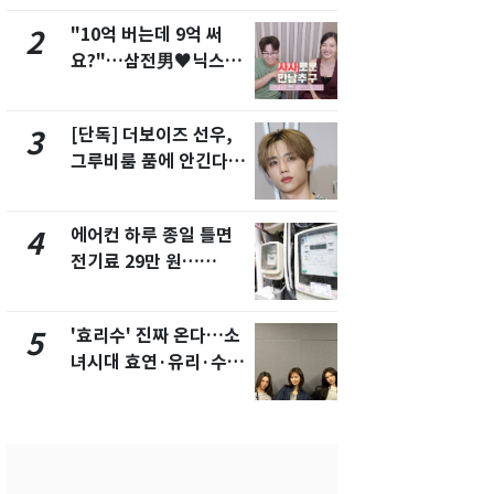
"10억 버는데 9억 써
"캐리비안 
2
7
요?"…삼전男♥닉스女
의실에 남자
3:3 단체소개팅 예능 화
요"…경찰 
제
[단독] 더보이즈 선우,
[단독]중수
3
8
그루비룸 품에 안긴다…
수사관 경력
앳에어리어와 전속계약
진…법무사·
택' 유지
에어컨 하루 종일 틀면
전남광주 화
4
9
전기료 29만 원…
교통사고로 
450kWh 넘으면 '요금
지…6명 부
폭탄'
'효리수' 진짜 온다…소
축구협회, 
5
10
녀시대 효연·유리·수영
들 10여명 대
유닛 출격 [N이슈]
대' 의혹…
픽 예선 등