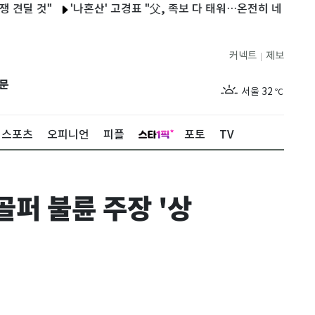
 것"
'나혼산' 고경표 "父, 족보 다 태워…온전히 네 삶 살라고 해
커넥트
제보
|
제주
28
℃
문
서울
32
℃
부산
28
℃
스포츠
오피니언
피플
포토
TV
대구
29
℃
인천
30
℃
퍼 불륜 주장 '상
광주
30
℃
대전
29
℃
울산
28
℃
강릉
25
℃
제주
28
℃