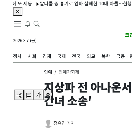
에 또 제동
말다툼 중 흉기로 엄마 살해한 10대 아들…현행범 체
크
2026.8.7 (금)
정치
사회
경제
국제
전국
외교
북한
금융ㆍ
연예
연예가화제
지상파 전 아나운서
가
간녀 소송'
정유진 기자