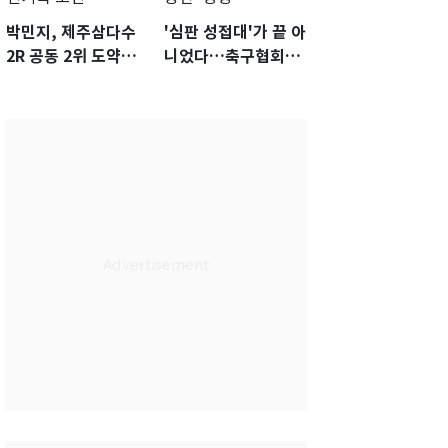
박민지, 제주삼다수
'심판 성접대'가 끝 아
2R 공동 2위 도약…
니었다…축구협회장
통산 최다 21승 신기
출장에 부인 3회 동반
록 도전
'펑펑'