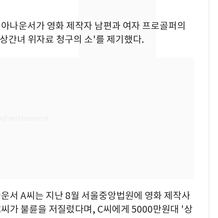
"캐리비안 베이 여자 탈
7
 전 아나운서가 영화 제작자 남편과 여자 프로골퍼의
의실에 남자가 있어
'상간녀 위자료 청구의 소'를 제기했다.
요"…경찰 수사
[단독]중수청 가는 검찰
8
수사관 경력 합산 추
진…법무사·집행관 '혜
택' 유지
전남광주 화정역 인근서
9
교통사고로 40대 심정
지…6명 부상
축구협회, 외국인 심판
10
들 10여명 대상 '성 접
대' 의혹…월드컵·올림
픽 예선 등
나운서 A씨는 지난 8월 서울중앙법원에 영화 제작사
C씨가 불륜을 저질렀다며, C씨에게 5000만원대 '상