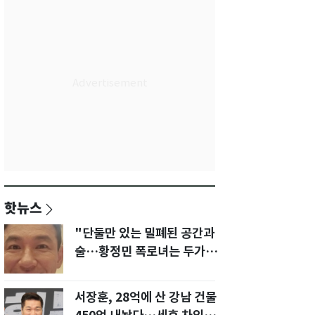
핫뉴스
"단둘만 있는 밀폐된 공간과
술…황정민 폭로녀는 두가지
에 집착했다"
서장훈, 28억에 산 강남 건물