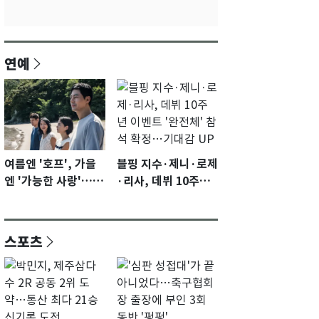
연예
여름엔 '호프', 가을
블핑 지수·제니·로제
엔 '가능한 사랑'…국
·리사, 데뷔 10주년
제영화제 수상 기대
이벤트 '완전체' 참석
감 [N이슈]
확정…기대감 UP
스포츠