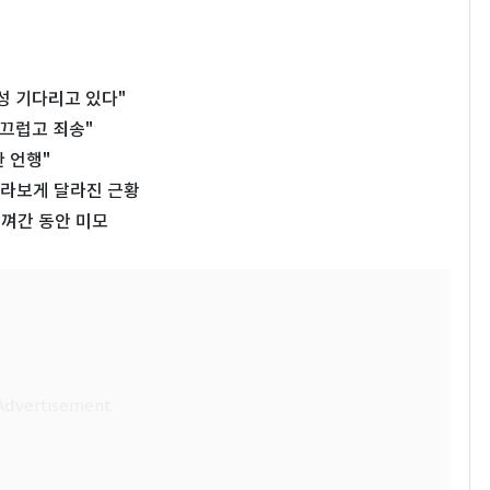
성 기다리고 있다"
부끄럽고 죄송"
 언행"
…몰라보게 달라진 근황
비껴간 동안 미모