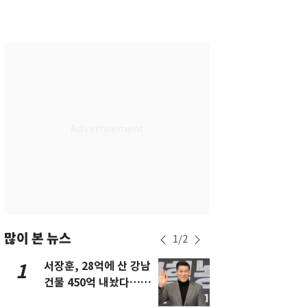
서울
32
℃
부산
28
℃
대구
29
℃
인천
30
℃
광주
30
℃
대전
29
℃
울산
28
℃
강릉
25
℃
제주
28
℃
많이 본 뉴스
1
/
2
서장훈, 28억에 산 강남
13호 태풍 '
1
6
건물 450억 내놨다…세
키나와·가고
후 차익 280억 '잭팟'
근…26만명