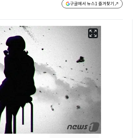
구글에서 뉴스1 즐겨찾기
13호 태풍 '돌핀' 日오
6
키나와·가고시마현 접
근…26만명 대피령