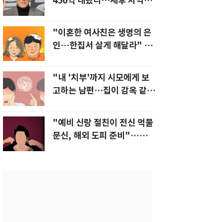
450억 내놨다…세후 차익
280억 '잭팟'
"이혼한 여사친은 생명의 은
인…한집서 살게 해달라" 남
편 요구에 '절망'
"내 '치부'까지 시모에게 보
고하는 남편…집이 감옥 같
다" 아내 고통
"예비 신랑 절친이 전신 먹물
문신, 해외 도피 준비"…예비
신부 '혼란'