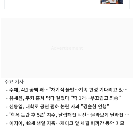
주요 기사
수애, 4년 공백 왜…"차기작 불발…계속 편성 기다리고 있
다"
유세윤, 쿠키 훔쳐 먹다 걸렸다 "딱 1개…부끄럽고 죄송"
신동엽, 대학로 공연 폄하 논란 사과 "경솔한 언행"
'학폭 논란 후 5년' 지수, 날렵해진 턱선…몰라보게 달라진 근
황
이지아, 48세 생일 자축…케이크 앞 세월 비껴간 동안 미모