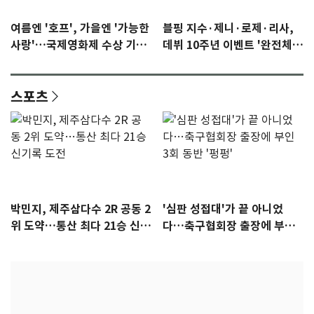
여름엔 '호프', 가을엔 '가능한
블핑 지수·제니·로제·리사,
사랑'…국제영화제 수상 기대
데뷔 10주년 이벤트 '완전체'
감 [N이슈]
참석 확정…기대감 UP
스포츠
박민지, 제주삼다수 2R 공동 2
'심판 성접대'가 끝 아니었
위 도약…통산 최다 21승 신기
다…축구협회장 출장에 부인
록 도전
3회 동반 '펑펑'