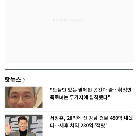
핫뉴스
"단둘만 있는 밀폐된 공간과 술…황정민
폭로녀는 두가지에 집착했다"
서장훈, 28억에 산 강남 건물 450억 내놨
다…세후 차익 280억 '잭팟'