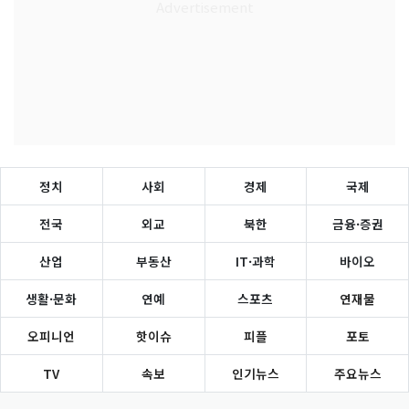
정치
사회
경제
국제
전국
외교
북한
금융·증권
산업
부동산
IT·과학
바이오
생활·문화
연예
스포츠
연재물
오피니언
핫이슈
피플
포토
TV
속보
인기뉴스
주요뉴스