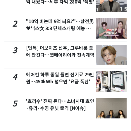
억 내놨다…세후 차익 280억 '잭팟'
"10억 버는데 9억 써요?"…삼전男
2
♥닉스女 3:3 단체소개팅 예능 화
제
[단독] 더보이즈 선우, 그루비룸 품
3
에 안긴다…앳에어리어와 전속계약
에어컨 하루 종일 틀면 전기료 29만
4
원…450kWh 넘으면 '요금 폭탄'
'효리수' 진짜 온다…소녀시대 효연
5
·유리·수영 유닛 출격 [N이슈]