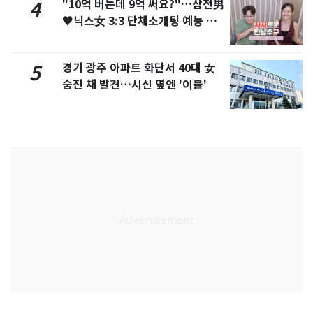
"10억 버는데 9억 써요?"…삼전男
4
♥닉스女 3:3 단체소개팅 예능 화
제
경기 광주 아파트 화단서 40대 女
5
숨진 채 발견…시신 옆엔 '이불'