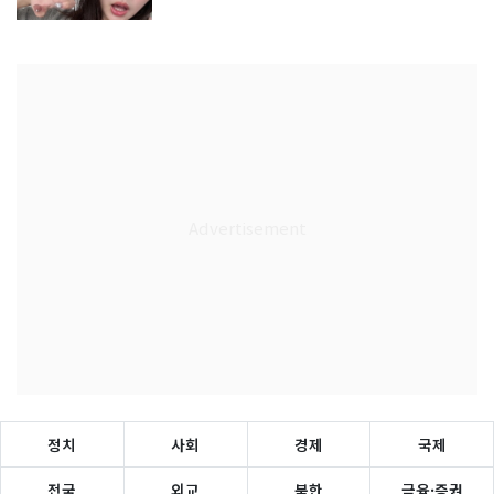
정치
사회
경제
국제
전국
외교
북한
금융·증권