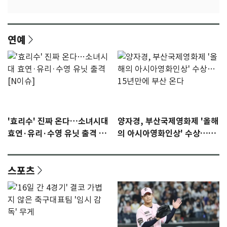
연예
'효리수' 진짜 온다…소녀시대
양자경, 부산국제영화제 '올해
효연·유리·수영 유닛 출격 [N
의 아시아영화인상' 수상…15
이슈]
년만에 부산 온다
스포츠