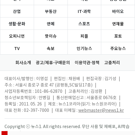
산업
부동산
IT·과학
바이오
생활·문화
연예
스포츠
연재물
오피니언
핫이슈
피플
포토
TV
속보
인기뉴스
주요뉴스
회사소개
광고/제휴·구매문의
이용약관·정책
고충처리
대표이사/발행인 : 이영섭
|
편집인 : 채원배
|
편집국장 : 김기성
|
주소 : 서울시 종로구 종로 47 (공평동,SC빌딩17층)
|
사업자등록번호 : 101-86-62870
|
고충처리인 : 김성환
|
청소년보호책임자 : 안병길
|
통신판매업신고 : 서울종로 0676호
|
등록일 : 2011. 05. 26
|
제호 : 뉴스1코리아(읽기: 뉴스원코리아)
|
대표 전화 : 02-397-7000
|
대표 이메일 :
webmaster@news1.kr
Copyright ⓒ 뉴스1. All rights reserved. 무단 사용 및 재배포, AI학습
활용 금지.