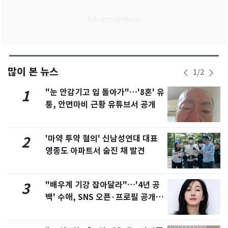
많이 본 뉴스
1
/
2
"눈 안감기고 입 돌아가"…'8혼' 유
1
퉁, 안면마비 근황 유튜브서 공개
'마약 투약 혐의' 신남성연대 대표
2
영종도 아파트서 숨진 채 발견
"배우계 기강 잡아달라"…'4년 공
3
백' 수애, SNS 오픈·프로필 공개
화제