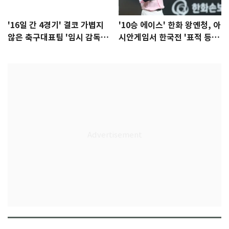
'16일 간 4경기' 결코 가볍지
'10승 에이스' 한화 왕옌청, 아
않은 축구대표팀 '임시 감독'
시안게임서 한국전 '표적 등
무게
판' 가능성