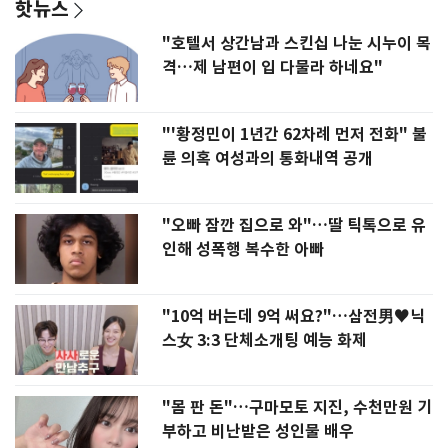
핫뉴스
"호텔서 상간남과 스킨십 나눈 시누이 목
격…제 남편이 입 다물라 하네요"
"'황정민이 1년간 62차례 먼저 전화" 불
륜 의혹 여성과의 통화내역 공개
"오빠 잠깐 집으로 와"…딸 틱톡으로 유
인해 성폭행 복수한 아빠
"10억 버는데 9억 써요?"…삼전男♥닉
스女 3:3 단체소개팅 예능 화제
"몸 판 돈"…구마모토 지진, 수천만원 기
부하고 비난받은 성인물 배우