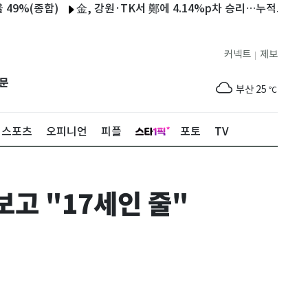
종합)
金, 강원·TK서 鄭에 4.14%p차 승리…누적도 1.48%p차
제주
28
℃
커넥트
제보
|
서울
27
℃
문
부산
25
℃
대구
28
℃
스포츠
오피니언
피플
포토
TV
인천
29
℃
광주
30
℃
보고 "17세인 줄"
대전
28
℃
울산
25
℃
강릉
20
℃
제주
28
℃
서울
27
℃