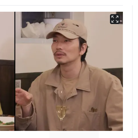
'심판 성접대'가 끝 아니
6
었다…축구협회장 출장
에 부인 3회 동반 '펑펑'
회춘실험 억만장자, '여
7