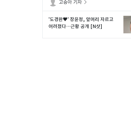
고승아 기자
'도경완♥' 장윤정, 앞머리 자르고
어려졌다…근황 공개 [N샷]