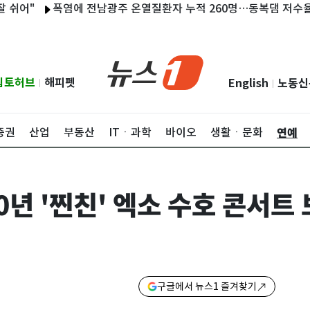
"
폭염에 전남광주 온열질환자 누적 260명…동복댐 저수율 49%(
립토허브
해피펫
English
노동신
|
|
연예
증권
산업
부동산
ITㆍ과학
바이오
생활ㆍ문화
0년 '찐친' 엑소 수호 콘서트 
구글에서 뉴스1 즐겨찾기