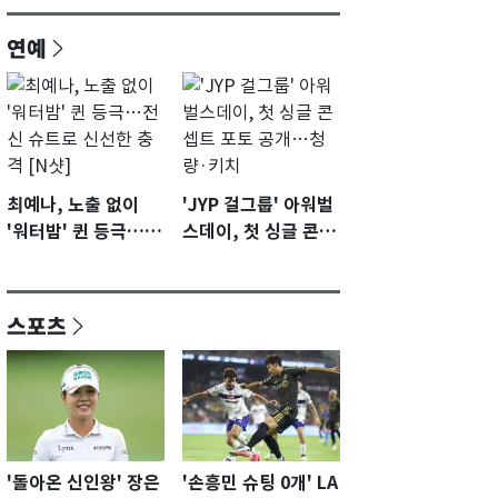
연예
최예나, 노출 없이
'JYP 걸그룹' 아워벌
'워터밤' 퀸 등극…전
스데이, 첫 싱글 콘셉
신 슈트로 신선한 충
트 포토 공개…청량·
격 [N샷]
키치
스포츠
'돌아온 신인왕' 장은
'손흥민 슈팅 0개' LA