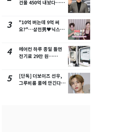
건물 450억 내놨다…세
친 생리혈' 냉동고 보
후 차익 280억 '잭팟'
관…"자궁 
해"
"10억 버는데 9억 써
'일타강사' 
3
8
요?"…삼전男♥닉스女
의 마지막 
3:3 단체소개팅 예능 화
으로 끝나버린
제
에어컨 하루 종일 틀면
[단독] 경찰,
4
9
전기료 29만 원…
제작사 회장
450kWh 넘으면 '요금
시장법 위반
폭탄'
[단독] 더보이즈 선우,
13호 태풍 '
5
10
그루비룸 품에 안긴다…
키나와·가고
앳에어리어와 전속계약
근…26만명