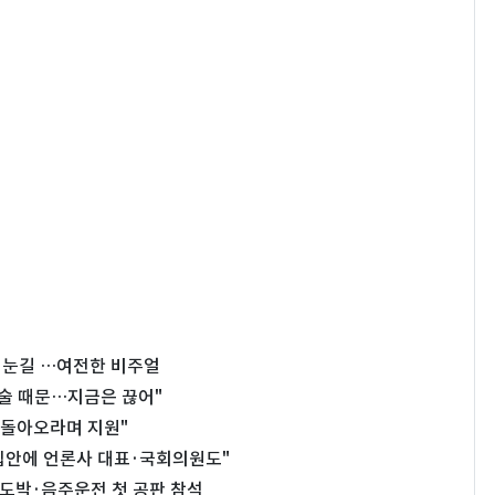
십 눈길 …여전한 비주얼
"술 때문…지금은 끊어"
고 돌아오라며 지원"
집안에 언론사 대표·국회의원도"
법도박·음주운전 첫 공판 참석