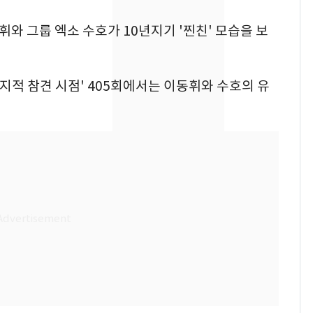
친 생리혈' 냉동고 보
관…"자궁 내부 궁금
동휘와 그룹 엑소 수호가 10년지기 '찐친' 모습을 보
해"
'일타강사' 남편과 아내
8
의 마지막 술자리…비극
'전지적 참견 시점' 405회에서는 이동휘와 수호의 유
으로 끝나버린 17년
[단독] 경찰, '김부장'
9
제작사 회장 수사…자본
시장법 위반 의혹
13호 태풍 '돌핀' 日오
10
키나와·가고시마현 접
근…26만명 대피령