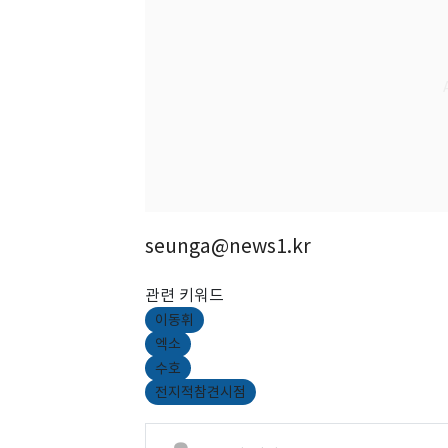
seunga@news1.kr
관련 키워드
이동휘
엑소
수호
전지적참견시점