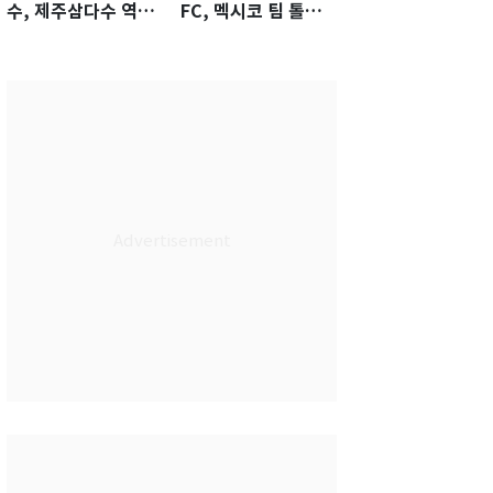
수, 제주삼다수 역전
FC, 멕시코 팀 톨루
우승…생애 첫승 감
카에 1-0 진땀승
격