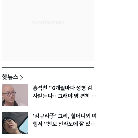
핫뉴스
홍석천 "6개월마다 성병 검
사받는다…그래야 맘 편히 성
생활" 깜짝 고백
'김구라子' 그리, 할머니외 여
행서 "친모 전라도에 잘 있
어"…유튜브서 언급