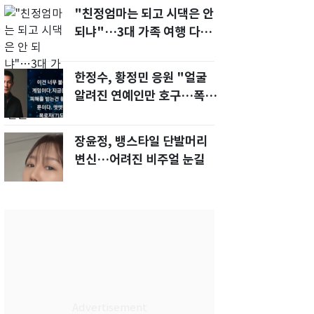
"친정엄마는 되고 시댁은 안
되냐"…3대 가족 여행 다녀
오자, 시모 '발끈'
한정수, 황정민 응원 "얼굴
알려진 연예인만 호구…폭로
녀도 신분 공개해라"
장윤정, 뱅스타일 단발머리
변신…어려진 비주얼 눈길