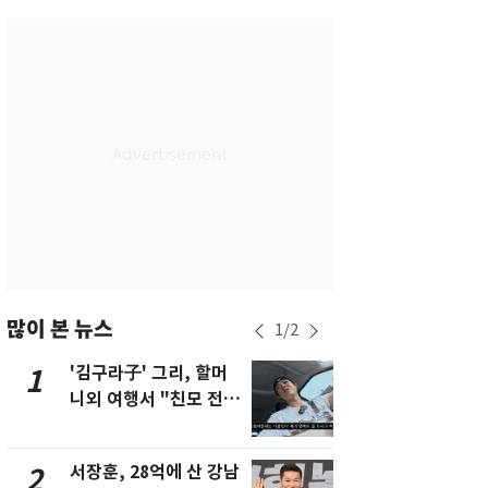
부산
25
℃
대구
28
℃
인천
29
℃
광주
30
℃
대전
28
℃
울산
25
℃
강릉
20
℃
제주
28
℃
많이 본 뉴스
1
/
2
'김구라子' 그리, 할머
'심판 성접대
1
6
니외 여행서 "친모 전라
었다…축구
도에 잘 있어"…유튜브
에 부인 3회 
서 언급
서장훈, 28억에 산 강남
회춘실험 억만
2
7