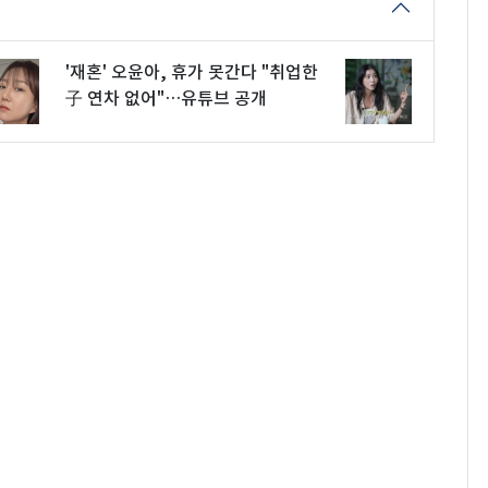
'재혼' 오윤아, 휴가 못간다 "취업한
子 연차 없어"…유튜브 공개