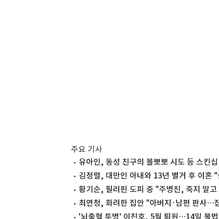
주요 기사
유아인, 동성 친구의 볼뽀뽀 시도 등 스킨
김정렬, 대만인 아내와 13년 별거 후 이혼 
황기순, 필리핀 도피 중 "주병진, 죽지 말
최연청, 화려한 집안 "아버지·남편 판사…
'뇌출혈 투병' 이진호, 5월 퇴원…14일 불