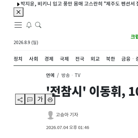
박지윤, 비키니 입고 풍만 몸매 고스란히 "제주도 펜션서 잘 쉬어
크
2026.8.9 (일)
정치
사회
경제
국제
전국
외교
북한
금융ㆍ
연예
방송ㆍTV
'전참시' 이동휘, 1
가
고승아 기자
2026.07.04 오후 01:46