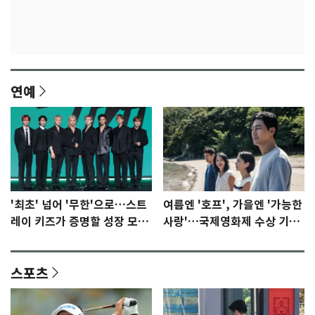
연예
'최초' 넘어 '무한'으로…스트
여름엔 '호프', 가을엔 '가능한
레이 키즈가 증명할 성장 모멘
사랑'…국제영화제 수상 기대
텀 [N이슈]
감 [N이슈]
스포츠