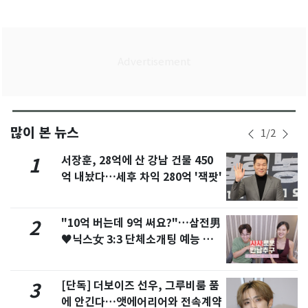
많이 본 뉴스
1
/
2
서장훈, 28억에 산 강남 건물 450
1
억 내놨다…세후 차익 280억 '잭팟'
"10억 버는데 9억 써요?"…삼전男
2
♥닉스女 3:3 단체소개팅 예능 화
제
[단독] 더보이즈 선우, 그루비룸 품
3
에 안긴다…앳에어리어와 전속계약