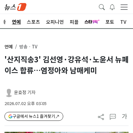
문화
연예
스포츠
오피니언
피플
포토
TV
연예
방송ㆍTV
'산지직송3' 김선영·강유석·노윤서 뉴페
이스 합류…염정아와 남매케미
윤효정 기자
2026.07.02 오후 03:05
가
구글에서 뉴스1 즐겨찾기