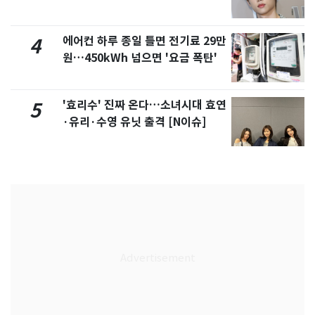
에어컨 하루 종일 틀면 전기료 29만
4
원…450kWh 넘으면 '요금 폭탄'
'효리수' 진짜 온다…소녀시대 효연
5
·유리·수영 유닛 출격 [N이슈]