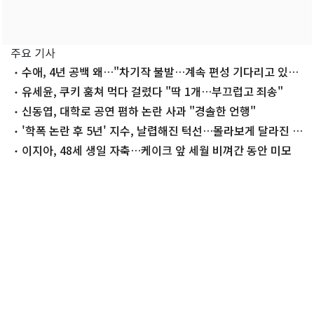
주요 기사
수애, 4년 공백 왜…"차기작 불발…계속 편성 기다리고 있
다"
유세윤, 쿠키 훔쳐 먹다 걸렸다 "딱 1개…부끄럽고 죄송"
신동엽, 대학로 공연 폄하 논란 사과 "경솔한 언행"
'학폭 논란 후 5년' 지수, 날렵해진 턱선…몰라보게 달라진 근
황
이지아, 48세 생일 자축…케이크 앞 세월 비껴간 동안 미모