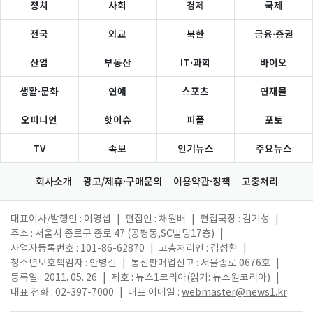
정치
사회
경제
국제
전국
외교
북한
금융·증권
산업
부동산
IT·과학
바이오
생활·문화
연예
스포츠
연재물
오피니언
핫이슈
피플
포토
TV
속보
인기뉴스
주요뉴스
회사소개
광고/제휴·구매문의
이용약관·정책
고충처리
대표이사/발행인 : 이영섭
|
편집인 : 채원배
|
편집국장 : 김기성
|
주소 : 서울시 종로구 종로 47 (공평동,SC빌딩17층)
|
사업자등록번호 : 101-86-62870
|
고충처리인 : 김성환
|
청소년보호책임자 : 안병길
|
통신판매업신고 : 서울종로 0676호
|
등록일 : 2011. 05. 26
|
제호 : 뉴스1코리아(읽기: 뉴스원코리아)
|
대표 전화 : 02-397-7000
|
대표 이메일 :
webmaster@news1.kr