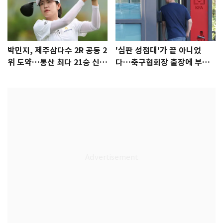
박민지, 제주삼다수 2R 공동 2
'심판 성접대'가 끝 아니었
위 도약…통산 최다 21승 신기
다…축구협회장 출장에 부인
록 도전
3회 동반 '펑펑'