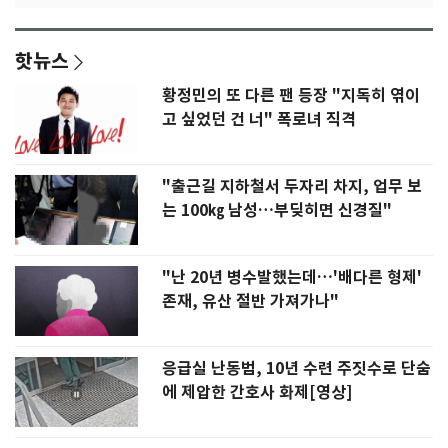
핫뉴스
황정민의 또 다른 팬 등장 "지독히 엮이
고 싶었던 건 너" 폭로녀 직격
"출근길 지하철서 두자리 차지, 업무 보
는 100㎏ 남성…부딪히면 신경질"
"난 20년 병수발했는데…'배다른 형제'
존재, 유산 절반 가져가나"
응급실 난동범, 10년 수련 주짓수로 단숨
에 제압한 간호사 화제[영상]