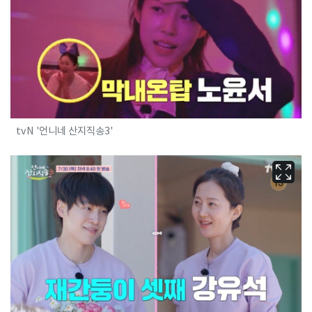
tvN '언니네 산지직송3'