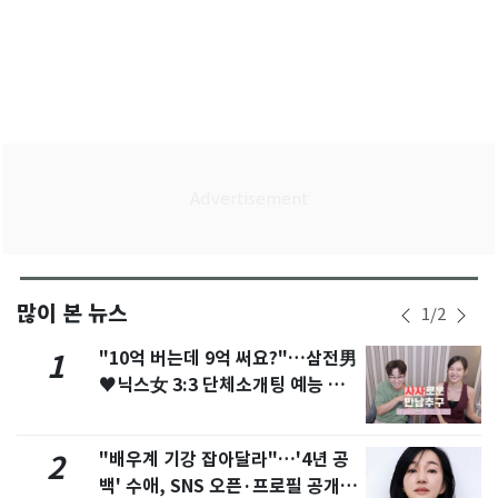
많이 본 뉴스
1
/
2
"10억 버는데 9억 써요?"…삼전男
1
♥닉스女 3:3 단체소개팅 예능 화
제
"배우계 기강 잡아달라"…'4년 공
2
백' 수애, SNS 오픈·프로필 공개