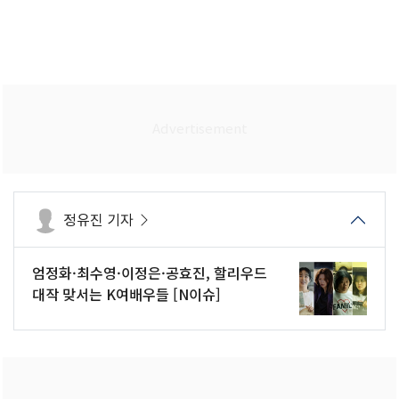
정유진 기자
엄정화·최수영·이정은·공효진, 할리우드
대작 맞서는 K여배우들 [N이슈]