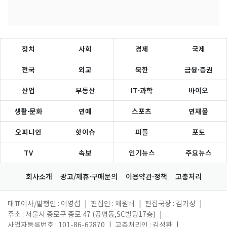
정치
사회
경제
국제
전국
외교
북한
금융·증권
산업
부동산
IT·과학
바이오
생활·문화
연예
스포츠
연재물
오피니언
핫이슈
피플
포토
TV
속보
인기뉴스
주요뉴스
회사소개
광고/제휴·구매문의
이용약관·정책
고충처리
대표이사/발행인 : 이영섭
|
편집인 : 채원배
|
편집국장 : 김기성
|
주소 : 서울시 종로구 종로 47 (공평동,SC빌딩17층)
|
사업자등록번호 : 101-86-62870
|
고충처리인 : 김성환
|