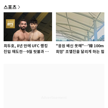
스포츠
최두호, 8년 만에 UFC 랭킹
"응원 배신 못해"…'韓 100m
진입 재도전…9월 핏불과 대
희망' 조엘진을 달리게 하는 힘
결