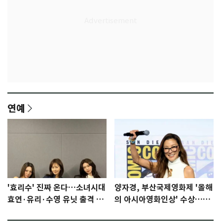
연예
'효리수' 진짜 온다…소녀시대
양자경, 부산국제영화제 '올해
효연·유리·수영 유닛 출격 [N
의 아시아영화인상' 수상…15
이슈]
년만에 부산 온다