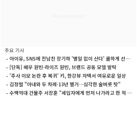
주요 기사
아이유, SNS에 전남친 장기하 '별일 없이 산다' 쿨하게 선곡
'깜짝'
[단독] 배우 원빈·라이즈 원빈, 브랜드 공동 모델 발탁
'주사 이모 논란 후 복귀' 키, 한강뷰 자택서 여유로운 일상
김정렬 "아내와 두 차례·13년 별거…심각한 술버릇 탓"
수백억대 건물주 서장훈 "세입자에게 먼저 나가라고 한 적 없
어"