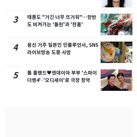
화제
태풍도 "거긴 너무 뜨거워"…한반
3
도 비켜가는 '돌핀'과 '찬홈'
용산 거주 일본인 인플루언서, SNS
4
라이브방송 도중 사망
톰 홀랜드♥젠데이아 부부 '스파이
5
더맨4'·'오디세이'로 극장 장악