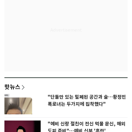
핫뉴스
"단둘만 있는 밀폐된 공간과 술…황정민
폭로녀는 두가지에 집착했다"
"예비 신랑 절친이 전신 먹물 문신, 해외
도피 준비"…예비 신부 '혼란'