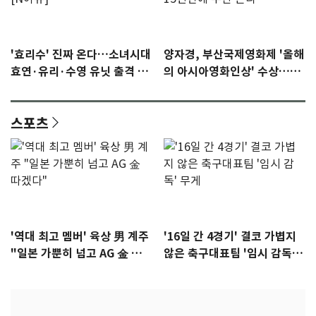
'효리수' 진짜 온다…소녀시대
양자경, 부산국제영화제 '올해
효연·유리·수영 유닛 출격 [N
의 아시아영화인상' 수상…15
이슈]
년만에 부산 온다
스포츠
'역대 최고 멤버' 육상 男 계주
'16일 간 4경기' 결코 가볍지
"일본 가뿐히 넘고 AG 金 따겠
않은 축구대표팀 '임시 감독'
다"
무게