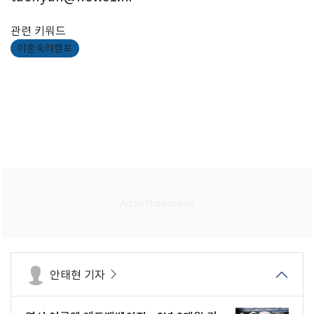
관련 키워드
이혼숙려캠프
안태현 기자