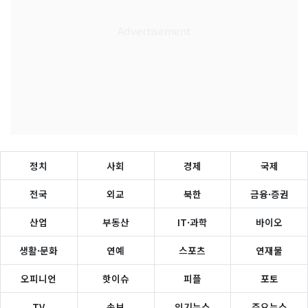
정치
사회
경제
국제
전국
외교
북한
금융·증권
산업
부동산
IT·과학
바이오
생활·문화
연예
스포츠
연재물
오피니언
핫이슈
피플
포토
TV
속보
인기뉴스
주요뉴스