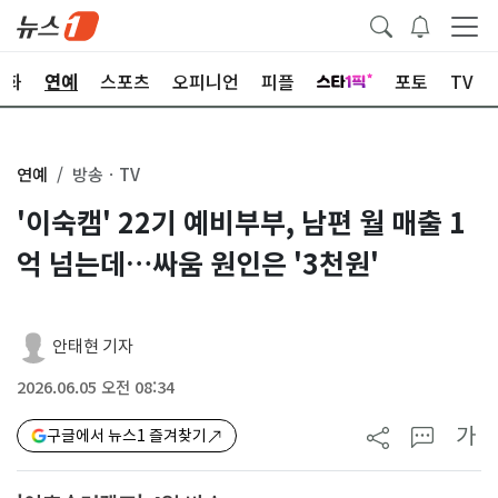
문화
연예
스포츠
오피니언
피플
포토
TV
연예
방송ㆍTV
'이숙캠' 22기 예비부부, 남편 월 매출 1
억 넘는데…싸움 원인은 '3천원'
안태현 기자
2026.06.05 오전 08:34
가
구글에서 뉴스1 즐겨찾기