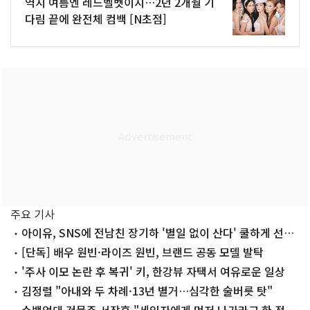
역시 여름엔 레드벨벳이지…2년 2개월 기
다림 끝에 완전체 컴백 [N초점]
주요 기사
아이유, SNS에 전남친 장기하 '별일 없이 산다' 쿨하게 선곡
'깜짝'
[단독] 배우 원빈·라이즈 원빈, 브랜드 공동 모델 발탁
'주사 이모 논란 후 복귀' 키, 한강뷰 자택서 여유로운 일상
김정렬 "아내와 두 차례·13년 별거…심각한 술버릇 탓"
수백억대 건물주 서장훈 "세입자에게 먼저 나가라고 한 적 없