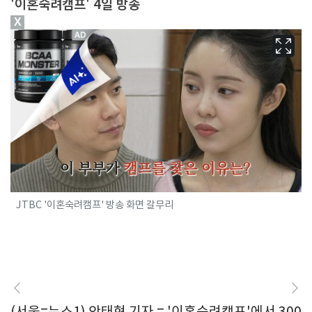
'이혼숙려캠프' 4일 방송
X
JTBC '이혼숙려캠프' 방송 화면 갈무리
(서울=뉴스1) 안태현 기자 = '이혼숙려캠프'에서 300