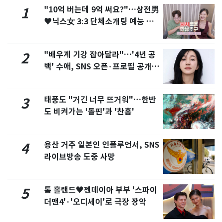
"10억 버는데 9억 써요?"…삼전男
1
♥닉스女 3:3 단체소개팅 예능 화
제
"배우계 기강 잡아달라"…'4년 공
2
백' 수애, SNS 오픈·프로필 공개
화제
태풍도 "거긴 너무 뜨거워"…한반
3
도 비켜가는 '돌핀'과 '찬홈'
용산 거주 일본인 인플루언서, SNS
4
라이브방송 도중 사망
톰 홀랜드♥젠데이아 부부 '스파이
5
더맨4'·'오디세이'로 극장 장악