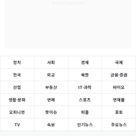
정치
사회
경제
국제
전국
외교
북한
금융·증권
산업
부동산
IT·과학
바이오
생활·문화
연예
스포츠
연재물
오피니언
핫이슈
피플
포토
TV
속보
인기뉴스
주요뉴스