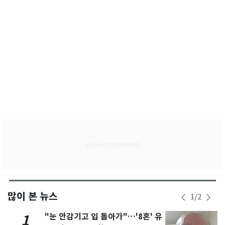
많이 본 뉴스
1
/
2
"눈 안감기고 입 돌아가"…'8혼' 유
1