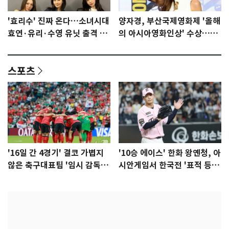
'효리수' 진짜 온다…소녀시대
양자경, 부산국제영화제 '올해
효연·유리·수영 유닛 출격 [N
의 아시아영화인상' 수상…15
이슈]
년만에 부산 온다
스포츠
'16일 간 4경기' 결코 가볍지
'10승 에이스' 한화 왕옌청, 아
않은 축구대표팀 '임시 감독'
시안게임서 한국전 '표적 등
무게
판' 가능성