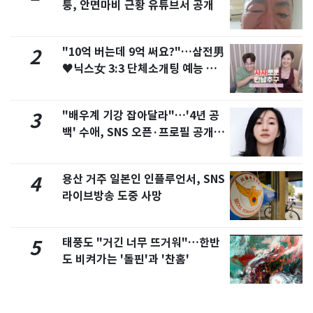
퉁, 안면마비 근황 유튜브서 공개
"10억 버는데 9억 써요?"…삼전男
2
♥닉스女 3:3 단체소개팅 예능 화
제
"배우계 기강 잡아달라"…'4년 공
3
백' 수애, SNS 오픈·프로필 공개
화제
용산 거주 일본인 인플루언서, SNS
4
라이브방송 도중 사망
태풍도 "거긴 너무 뜨거워"…한반
5
도 비켜가는 '돌핀'과 '찬홈'