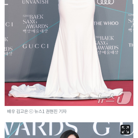
배우 김고은 ⓒ 뉴스1 권현진 기자