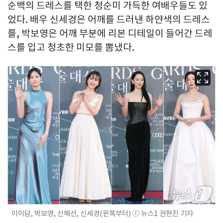
순백의 드레스를 택한 청순미 가득한 여배우들도 있
었다. 배우 신세경은 어깨를 드러낸 하얀색의 드레스
를, 박보영은 어깨 부분에 리본 디테일이 들어간 드레
스를 입고 청초한 미모를 뽐냈다.
이이담, 박보영, 신혜선, 신세경(왼쪽부터) ⓒ 뉴스1 권현진 기자