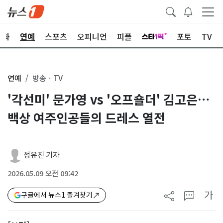
문화
연예
스포츠
오피니언
피플
포토
TV
연예
방송ㆍTV
'각선미' 문가영 vs '오프숄더' 김고은…
백상 여주인공들의 드레스 열전
정유진 기자
2026.05.09 오전 09:42
가
구글에서 뉴스1 즐겨찾기