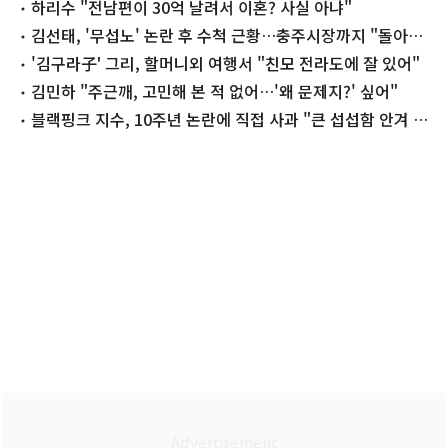
하리수 "전남편이 30억 날려서 이혼? 사실 아냐"
김선태, '무섭노' 논란 후 수척 근황…충주시장까지 "돌아올
생각 없냐?"
'김구라子' 그리, 할머니외 여행서 "친모 전라도에 잘 있어"
김민하 "주근깨, 고민해 본 적 없어…'왜 문제지?' 싶어"
블랙핑크 지수, 10주년 논란에 직접 사과 "큰 섭섭함 안겨 미
안"