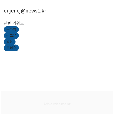
eujenej@news1.kr
관련 키워드
문가영
김고은
백상
드레스