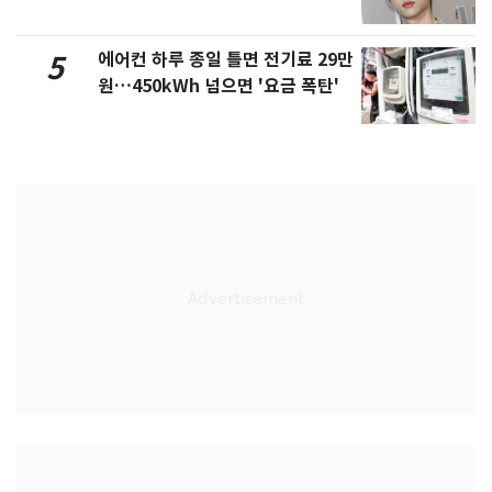
에어컨 하루 종일 틀면 전기료 29만
5
원…450kWh 넘으면 '요금 폭탄'