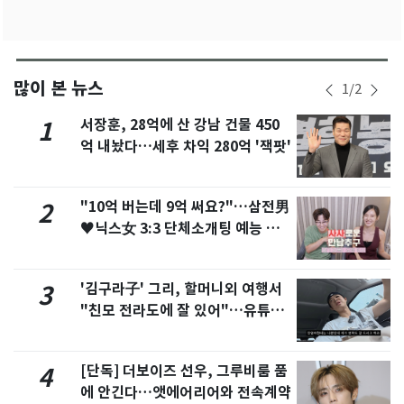
많이 본 뉴스
1
/
2
서장훈, 28억에 산 강남 건물 450
1
억 내놨다…세후 차익 280억 '잭팟'
"10억 버는데 9억 써요?"…삼전男
2
♥닉스女 3:3 단체소개팅 예능 화
제
'김구라子' 그리, 할머니외 여행서
3
"친모 전라도에 잘 있어"…유튜브
서 언급
[단독] 더보이즈 선우, 그루비룸 품
4
에 안긴다…앳에어리어와 전속계약