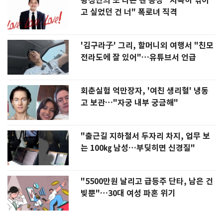
황정민의 또 다른 팬 등장 "지독히 엮이
고 싶었던 건 너" 폭로녀 직격
'김구라子' 그리, 할머니외 여행서 "친모
전라도에 잘 있어"…유튜브서 언급
회춘실험 억만장자, '여친 생리혈' 냉동
고 보관…"자궁 내부 궁금해"
"출근길 지하철서 두자리 차지, 업무 보
는 100㎏ 남성…부딪히면 신경질"
"5500만원 날리고 급등주 단타, 남은 건
빚뿐"…30대 여성 파혼 위기