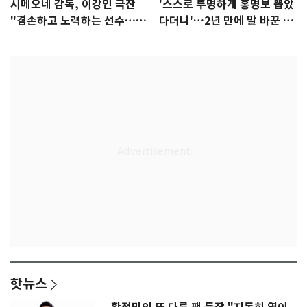
시메오네 감독, 이강인 극찬
'스스로 투명하게 홍명보 뽑았
"겸손하고 노력하는 선수…좋
다더니'…2년 만에 말 바꾼 이
은 첫인상"
임생
핫뉴스