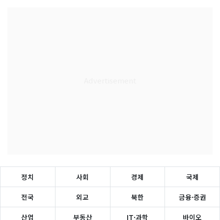
정치
사회
경제
국제
전국
외교
북한
금융·증권
산업
부동산
IT·과학
바이오