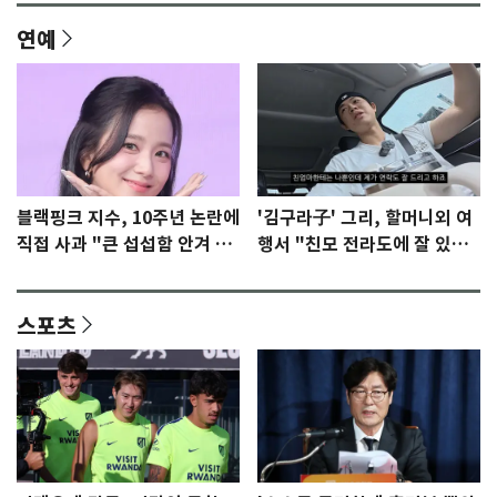
연예
블랙핑크 지수, 10주년 논란에
'김구라子' 그리, 할머니외 여
직접 사과 "큰 섭섭함 안겨 미
행서 "친모 전라도에 잘 있
안"
어"…유튜브서 언급
스포츠