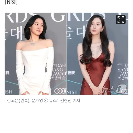
[N컷]
김고은(왼쪽), 문가영 ⓒ 뉴스1 권현진 기자