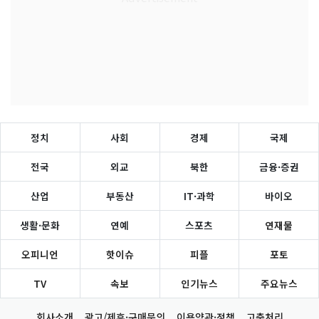
정치
사회
경제
국제
전국
외교
북한
금융·증권
산업
부동산
IT·과학
바이오
생활·문화
연예
스포츠
연재물
오피니언
핫이슈
피플
포토
TV
속보
인기뉴스
주요뉴스
회사소개
광고/제휴·구매문의
이용약관·정책
고충처리