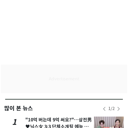
많이 본 뉴스
1
/
2
"10억 버는데 9억 써요?"…삼전男
1
♥닉스女 3:3 단체소개팅 예능 화