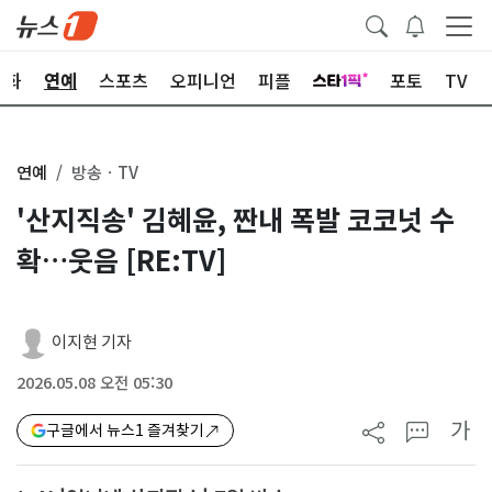
문화
연예
스포츠
오피니언
피플
포토
TV
연예
방송ㆍTV
'산지직송' 김혜윤, 짠내 폭발 코코넛 수
확…웃음 [RE:TV]
이지현 기자
2026.05.08 오전 05:30
가
구글에서 뉴스1 즐겨찾기