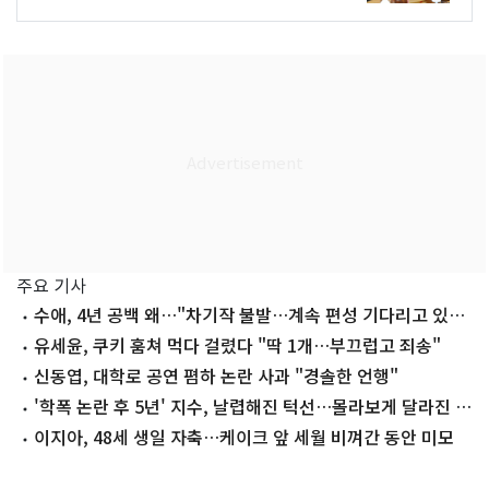
주요 기사
수애, 4년 공백 왜…"차기작 불발…계속 편성 기다리고 있
다"
유세윤, 쿠키 훔쳐 먹다 걸렸다 "딱 1개…부끄럽고 죄송"
신동엽, 대학로 공연 폄하 논란 사과 "경솔한 언행"
'학폭 논란 후 5년' 지수, 날렵해진 턱선…몰라보게 달라진 근
황
이지아, 48세 생일 자축…케이크 앞 세월 비껴간 동안 미모