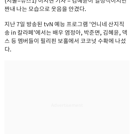
(서울=뉴스1) 이지현 기자 = 김혜윤이 열정적이지만
짠내 나는 모습으로 웃음을 안겼다.
지난 7일 방송된 tvN 예능 프로그램 '언니네 산지직
송 in 칼라페'에서는 배우 염정아, 박준면, 김혜윤, 덱
스 등 멤버들이 필리핀 보홀에서 코코넛 수확에 나섰
다.