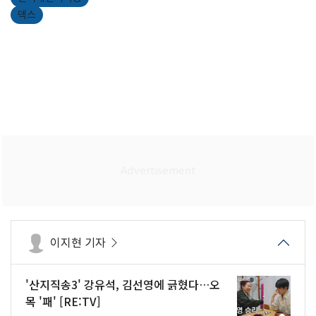
덱스
이지현 기자
'산지직송3' 강유석, 김선영에 긁혔다…오
목 '패' [RE:TV]