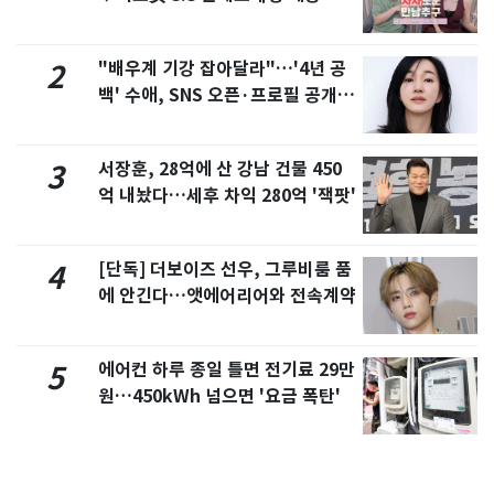
제
"배우계 기강 잡아달라"…'4년 공
2
백' 수애, SNS 오픈·프로필 공개
화제
서장훈, 28억에 산 강남 건물 450
3
억 내놨다…세후 차익 280억 '잭팟'
[단독] 더보이즈 선우, 그루비룸 품
4
에 안긴다…앳에어리어와 전속계약
에어컨 하루 종일 틀면 전기료 29만
5
원…450kWh 넘으면 '요금 폭탄'