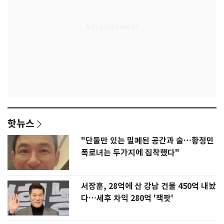
핫뉴스
"단둘만 있는 밀폐된 공간과 술…황정민
폭로녀는 두가지에 집착했다"
서장훈, 28억에 산 강남 건물 450억 내놨
다…세후 차익 280억 '잭팟'