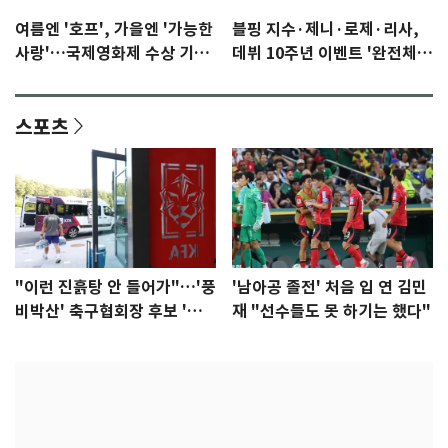
여름엔 '호프', 가을엔 '가능한
블핑 지수·제니·로제·리사,
사랑'…국제영화제 수상 기대
데뷔 10주년 이벤트 '완전체'
감 [N이슈]
참석 확정…기대감 UP
스포츠
"이런 진흙탕 안 들어가"…'풍
'남아공 졸전' 처음 입 연 김민
비박산' 축구협회장 후보 '실
재 "선수들도 못 하기는 했다"
종'