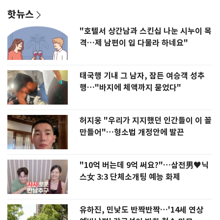
핫뉴스
"호텔서 상간남과 스킨십 나눈 시누이 목
격…제 남편이 입 다물라 하네요"
태국행 기내 그 남자, 잠든 여승객 성추
행…"바지에 체액까지 묻었다"
허지웅 "우리가 지지했던 인간들이 이 꼴
만들어"…형소법 개정안에 발끈
"10억 버는데 9억 써요?"…삼전男♥닉
스女 3:3 단체소개팅 예능 화제
유하진, 민낯도 반짝반짝…'14세 연상