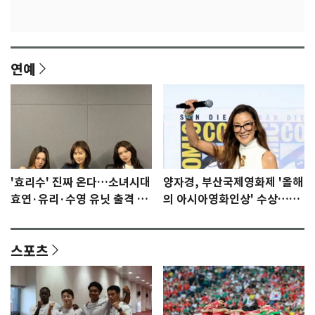
연예
'효리수' 진짜 온다…소녀시대
양자경, 부산국제영화제 '올해
효연·유리·수영 유닛 출격 [N
의 아시아영화인상' 수상…15
이슈]
년만에 부산 온다
스포츠