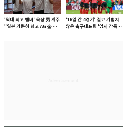
'역대 최고 멤버' 육상 男 계주
'16일 간 4경기' 결코 가볍지
"일본 가뿐히 넘고 AG 金 따겠
않은 축구대표팀 '임시 감독'
다"
무게