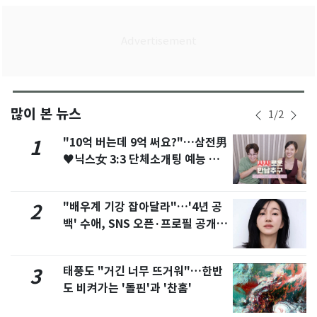
많이 본 뉴스
1
/
2
"10억 버는데 9억 써요?"…삼전男
1
♥닉스女 3:3 단체소개팅 예능 화
제
"배우계 기강 잡아달라"…'4년 공
2
백' 수애, SNS 오픈·프로필 공개
화제
태풍도 "거긴 너무 뜨거워"…한반
3
도 비켜가는 '돌핀'과 '찬홈'