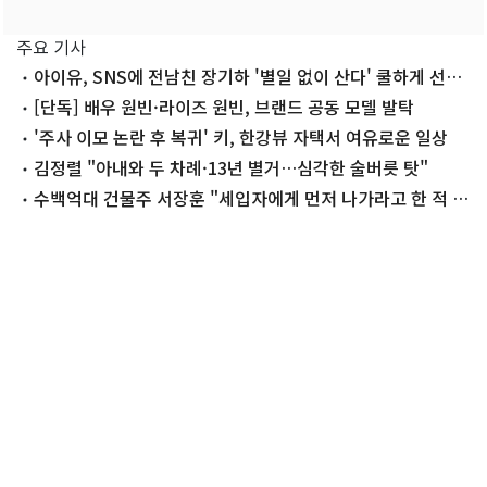
주요 기사
아이유, SNS에 전남친 장기하 '별일 없이 산다' 쿨하게 선곡
'깜짝'
[단독] 배우 원빈·라이즈 원빈, 브랜드 공동 모델 발탁
'주사 이모 논란 후 복귀' 키, 한강뷰 자택서 여유로운 일상
김정렬 "아내와 두 차례·13년 별거…심각한 술버릇 탓"
수백억대 건물주 서장훈 "세입자에게 먼저 나가라고 한 적 없
어"