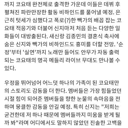
까지 코요태 완전체로 출격한 가운데 이들은 데뷔 후
펼쳐진 파란만장한 활동 비하인드를 풀어낼 예정. 은
근히 텃세가 심했다고 폭로(?)한 빽가의 배꼽 잡는 코
요태 적응기와 더불어 신지마저 처음 듣는 다양한 일
화들이 대방출된다. 새신랑 김종민의 결혼식 축사에
숨은 신지와 빽가의 비하인드도 흥미를 더할 전망. '순
정'부터 '실연'까지 노래만 들어도 안무가 자동 출력
되는 코요태의 명곡 메들리 라이브 무대도 만나볼 수
있다.
우정을 뛰어넘어 어느덧 하나의 가족이 된 코요태만
의 스토리도 감동을 더 한다. 멤버들은 가장 힘들었던
시절 힘이 되어준 멤버들을 향한 눈물의 속마음을 전
하며 뭉클한 감동을 안길 예정. 특히 신지는 "저희는
굳건한데 저 하나 때문에 멤버들까지 미움을 받게 될
까 봐"라며 어디에서도 말하지 않았던 진솔한 고백을