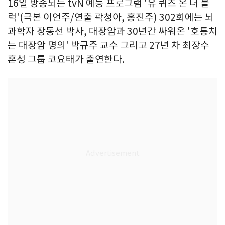
16일 방송되는 tvN 예능 프로그램 '유 퀴즈 온 더 블
럭'(극본 이언주/연출 곽청아, 홍진주) 302회에는 뇌
과학자 장동선 박사, 대장암과 30년간 싸워온 '호통치
는 대장암 명의' 박규주 교수 그리고 27년 차 최장수
혼성 그룹 코요태가 출연한다.