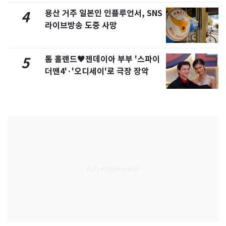
용산 거주 일본인 인플루언서, SNS
4
라이브방송 도중 사망
톰 홀랜드♥젠데이아 부부 '스파이
5
더맨4'·'오디세이'로 극장 장악