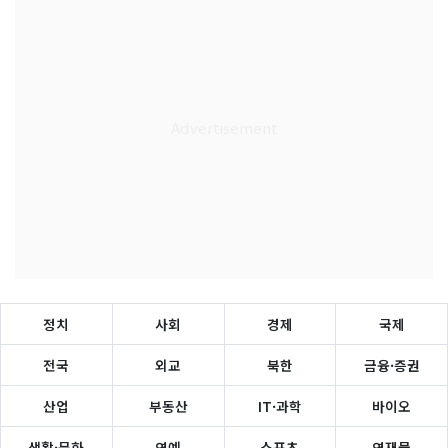
정치
사회
경제
국제
전국
외교
북한
금융·증권
산업
부동산
IT·과학
바이오
생활·문화
연예
스포츠
연재물