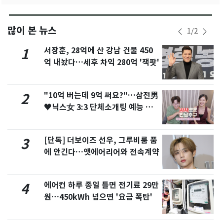
많이 본 뉴스
1
/
2
서장훈, 28억에 산 강남 건물 450
1
억 내놨다…세후 차익 280억 '잭팟'
"10억 버는데 9억 써요?"…삼전男
2
♥닉스女 3:3 단체소개팅 예능 화
제
[단독] 더보이즈 선우, 그루비룸 품
3
에 안긴다…앳에어리어와 전속계약
에어컨 하루 종일 틀면 전기료 29만
4
원…450kWh 넘으면 '요금 폭탄'