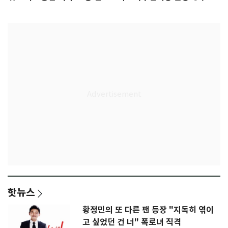
록 도전
3회 동반 '펑펑'
핫뉴스
황정민의 또 다른 팬 등장 "지독히 엮이
고 싶었던 건 너" 폭로녀 직격