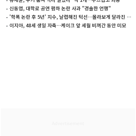
신동엽, 대학로 공연 폄하 논란 사과 "경솔한 언행"
'학폭 논란 후 5년' 지수, 날렵해진 턱선…몰라보게 달라진 근
황
이지아, 48세 생일 자축…케이크 앞 세월 비껴간 동안 미모