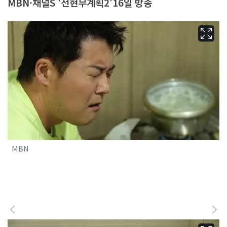
MBN·채널S '전현무계획2'16일 방송
MBN