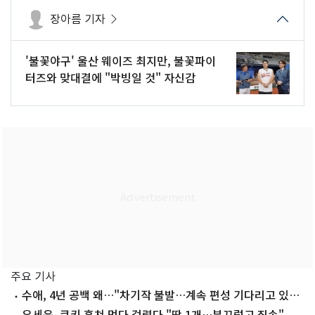
장아름 기자
'불꽃야구' 울산 웨이즈 최지만, 불꽃파이
터즈와 맞대결에 "박빙일 것" 자신감
주요 기사
수애, 4년 공백 왜…"차기작 불발…계속 편성 기다리고 있
다"
유세윤, 쿠키 훔쳐 먹다 걸렸다 "딱 1개…부끄럽고 죄송"