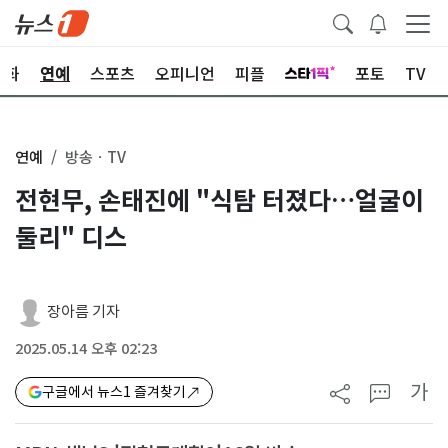
문화
연예
스포츠
오피니언
피플
포토
TV
연예
방송ㆍTV
전현무, 손태진에 "식탐 터졌다…얼굴이
둘리" 디스
장아름 기자
2025.05.14 오후 02:23
가
구글에서 뉴스1 즐겨찾기