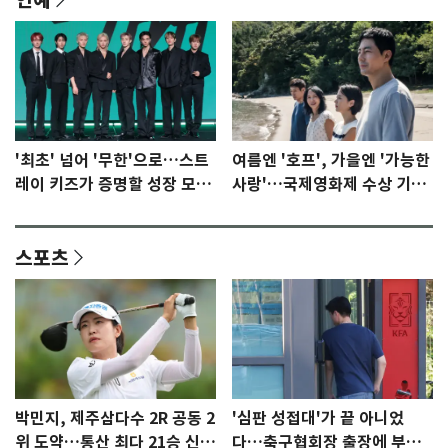
'최초' 넘어 '무한'으로…스트
여름엔 '호프', 가을엔 '가능한
레이 키즈가 증명할 성장 모멘
사랑'…국제영화제 수상 기대
텀 [N이슈]
감 [N이슈]
스포츠
박민지, 제주삼다수 2R 공동 2
'심판 성접대'가 끝 아니었
위 도약…통산 최다 21승 신기
다…축구협회장 출장에 부인