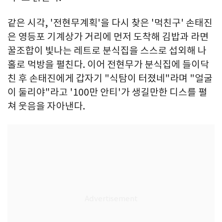
같은 시각, '전현무계획'을 다시 찾은 '먹친구' 손태진
은 영등포 기계상가 거리에 먼저 도착해 김밥과 라면
꿀조합이 빛나는 레트로 분식집을 스스로 섭외해 나
홀로 먹방을 펼친다. 이어 전현무가 분식집에 들이닥
친 후 손태진에게 갑자기 "식탐이 터졌네"라며 "얼굴
이 둘리야"라고 '100만 안티'가 생길만한 디스를 펼
쳐 웃음을 자아낸다.