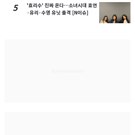
'효리수' 진짜 온다…소녀시대 효연
5
·유리·수영 유닛 출격 [N이슈]