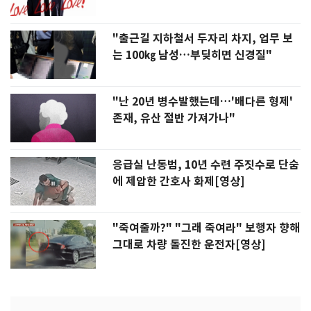
"출근길 지하철서 두자리 차지, 업무 보
는 100㎏ 남성…부딪히면 신경질"
"난 20년 병수발했는데…'배다른 형제'
존재, 유산 절반 가져가나"
응급실 난동범, 10년 수련 주짓수로 단숨
에 제압한 간호사 화제[영상]
"죽여줄까?" "그래 죽여라" 보행자 향해
그대로 차량 돌진한 운전자[영상]