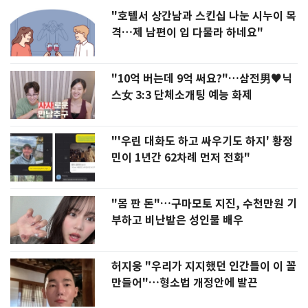
"호텔서 상간남과 스킨십 나눈 시누이 목
격…제 남편이 입 다물라 하네요"
"10억 버는데 9억 써요?"…삼전男♥닉
스女 3:3 단체소개팅 예능 화제
"'우린 대화도 하고 싸우기도 하지' 황정
민이 1년간 62차례 먼저 전화"
"몸 판 돈"…구마모토 지진, 수천만원 기
부하고 비난받은 성인물 배우
허지웅 "우리가 지지했던 인간들이 이 꼴
만들어"…형소법 개정안에 발끈