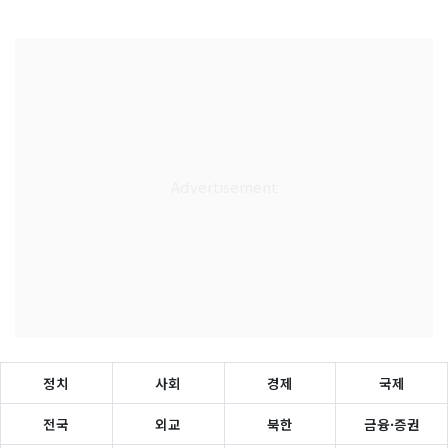
정치
사회
경제
국제
전국
외교
북한
금융·증권