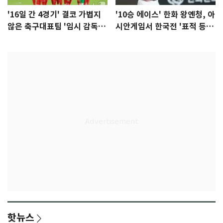
'16일 간 4경기' 결코 가볍지
'10승 에이스' 한화 왕옌청, 아
않은 축구대표팀 '임시 감독'
시안게임서 한국전 '표적 등
무게
판' 가능성
핫뉴스