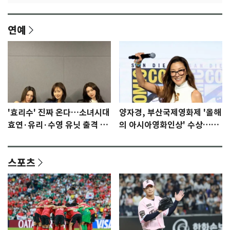
연예
'효리수' 진짜 온다…소녀시대
양자경, 부산국제영화제 '올해
효연·유리·수영 유닛 출격 [N
의 아시아영화인상' 수상…15
이슈]
년만에 부산 온다
스포츠