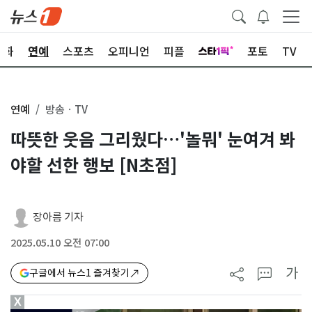
문화
연예
스포츠
오피니언
피플
포토
TV
연예
방송ㆍTV
따뜻한 웃음 그리웠다…'놀뭐' 눈여겨 봐
야할 선한 행보 [N초점]
장아름 기자
2025.05.10 오전 07:00
가
구글에서 뉴스1 즐겨찾기
X