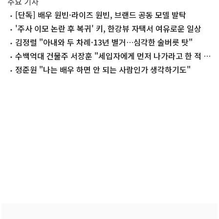
주요 기사
[단독] 배우 원빈·라이즈 원빈, 브랜드 공동 모델 발탁
'주사 이모 논란 후 복귀' 키, 한강뷰 자택서 여유로운 일상
김정렬 "아내와 두 차례·13년 별거…심각한 술버릇 탓"
수백억대 건물주 서장훈 "세입자에게 먼저 나가라고 한 적 없
어"
정준원 "나는 배우 하면 안 되는 사람인가 생각하기도"