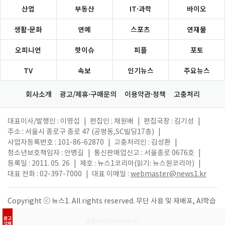
산업
부동산
IT·과학
바이오
생활·문화
연예
스포츠
연재물
오피니언
핫이슈
피플
포토
TV
속보
인기뉴스
주요뉴스
회사소개
광고/제휴·구매문의
이용약관·정책
고충처리
대표이사/발행인 : 이영섭
|
편집인 : 채원배
|
편집국장 : 김기성
|
주소 : 서울시 종로구 종로 47 (공평동,SC빌딩17층)
|
사업자등록번호 : 101-86-62870
|
고충처리인 : 김성환
|
청소년보호책임자 : 안병길
|
통신판매업신고 : 서울종로 0676호
|
등록일 : 2011. 05. 26
|
제호 : 뉴스1코리아(읽기: 뉴스원코리아)
|
대표 전화 : 02-397-7000
|
대표 이메일 :
webmaster@news1.kr
Copyright ⓒ 뉴스1. All rights reserved. 무단 사용 및 재배포, AI학습
활용 금지.
광고
삭제