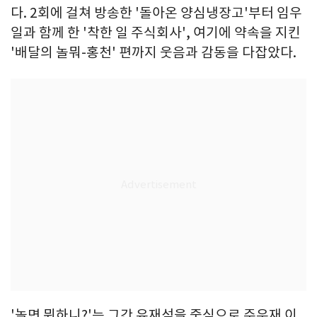
다. 2회에 걸쳐 방송한 '돌아온 양심냉장고'부터 임우
일과 함께 한 '착한 일 주식회사', 여기에 약속을 지킨
'배달의 놀뭐-홍천' 편까지 웃음과 감동을 다잡았다.
'놀면 뭐하니?'는 그간 유재석을 중심으로 주우재 이