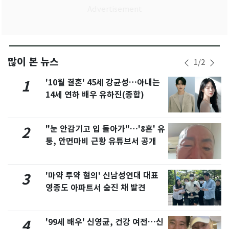
많이 본 뉴스
1
/
2
'10월 결혼' 45세 강균성…아내는
1
14세 연하 배우 유하진(종합)
"눈 안감기고 입 돌아가"…'8혼' 유
2
퉁, 안면마비 근황 유튜브서 공개
'마약 투약 혐의' 신남성연대 대표
3
영종도 아파트서 숨진 채 발견
'99세 배우' 신영균, 건강 여전…신
4