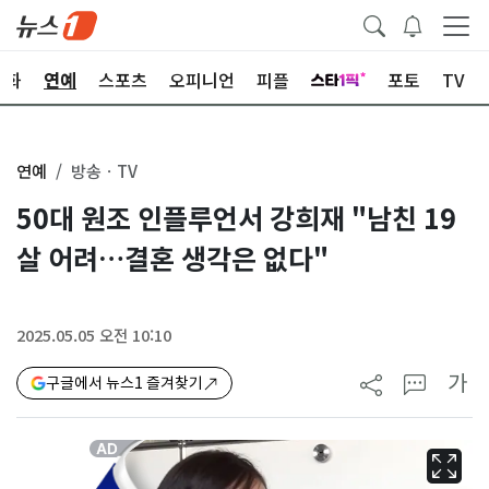
문화
연예
스포츠
오피니언
피플
포토
TV
연예
방송ㆍTV
50대 원조 인플루언서 강희재 "남친 19
살 어려…결혼 생각은 없다"
2025.05.05 오전 10:10
가
구글에서 뉴스1 즐겨찾기