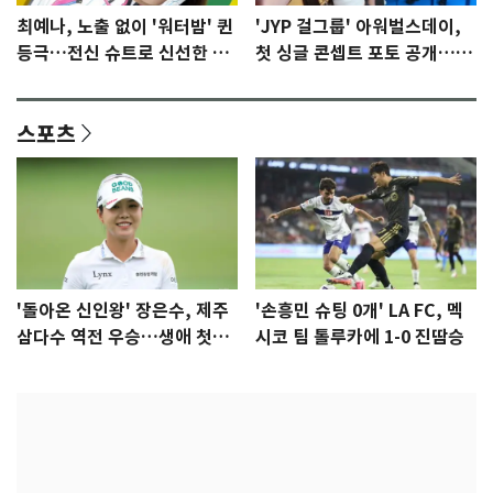
최예나, 노출 없이 '워터밤' 퀸
'JYP 걸그룹' 아워벌스데이,
등극…전신 슈트로 신선한 충
첫 싱글 콘셉트 포토 공개…청
격 [N샷]
량·키치
스포츠
'돌아온 신인왕' 장은수, 제주
'손흥민 슈팅 0개' LA FC, 멕
삼다수 역전 우승…생애 첫승
시코 팀 톨루카에 1-0 진땀승
감격