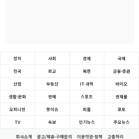
정치
사회
경제
국제
전국
외교
북한
금융·증권
산업
부동산
IT·과학
바이오
생활·문화
연예
스포츠
연재물
오피니언
핫이슈
피플
포토
TV
속보
인기뉴스
주요뉴스
회사소개
광고/제휴·구매문의
이용약관·정책
고충처리