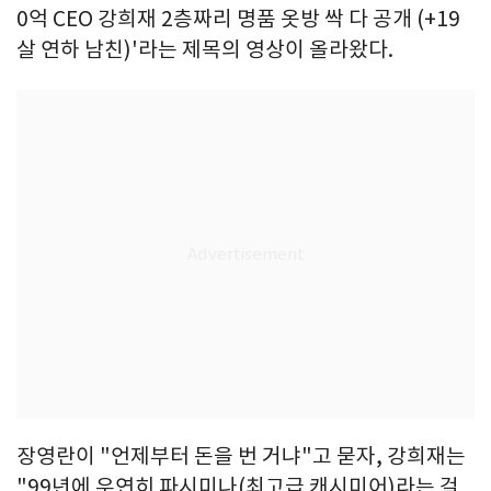
0억 CEO 강희재 2층짜리 명품 옷방 싹 다 공개 (+19
살 연하 남친)'라는 제목의 영상이 올라왔다.
장영란이 "언제부터 돈을 번 거냐"고 묻자, 강희재는
"99년에 우연히 파시미나(최고급 캐시미어)라는 걸