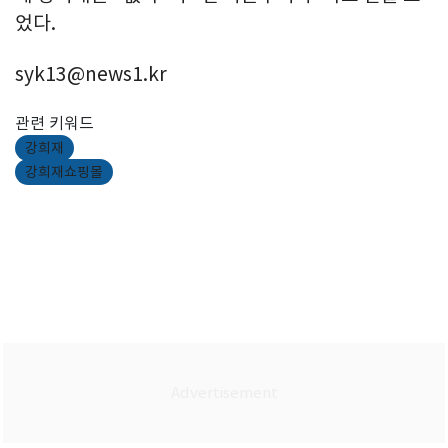
었다.
syk13@news1.kr
관련 키워드
강희재
강희재쇼핑몰