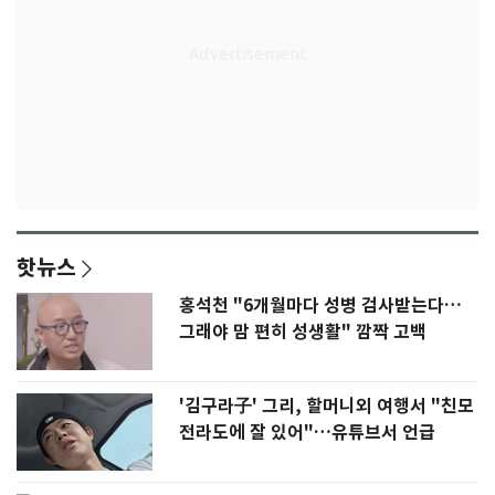
핫뉴스
홍석천 "6개월마다 성병 검사받는다…
그래야 맘 편히 성생활" 깜짝 고백
'김구라子' 그리, 할머니외 여행서 "친모
전라도에 잘 있어"…유튜브서 언급