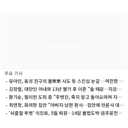
주요 기사
유아인, 동성 친구의 볼뽀뽀 시도 등 스킨십 눈길 …여전한 비
주얼
김정렬, 대만인 아내와 13년 별거 후 이혼 "술 때문…지금은
끊어"
황기순, 필리핀 도피 중 "주병진, 죽지 말고 돌아오라며 지
원"
최연청, 화려한 집안 "아버지·남편 판사…집안에 언론사 대
표·국회의원도"
'뇌출혈 투병' 이진호, 5월 퇴원…14일 불법도박·음주운전
첫 공판 참석