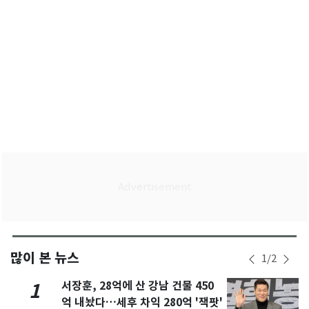
많이 본 뉴스
1
/
2
서장훈, 28억에 산 강남 건물 450
1
억 내놨다…세후 차익 280억 '잭팟'