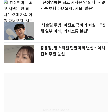
"친정엄마는 되고 시댁은 안 되냐"…3대
가족 여행 다녀오자, 시모 '발끈'
'뇌출혈 투병' 이진호 극비리 퇴원…"신
체 일부 마비, 의사소통 불편'
장윤정, 뱅스타일 단발머리 변신…어려
진 비주얼 눈길