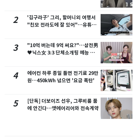
'김구라子' 그리, 할머니외 여행서
2
"친모 전라도에 잘 있어"…유튜브
서 언급
"10억 버는데 9억 써요?"…삼전男
3
♥닉스女 3:3 단체소개팅 예능 화
제
에어컨 하루 종일 틀면 전기료 29만
4
원…450kWh 넘으면 '요금 폭탄'
[단독] 더보이즈 선우, 그루비룸 품
5
에 안긴다…앳에어리어와 전속계약