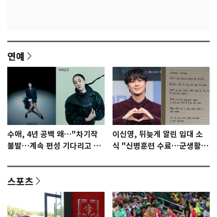
연예
수애, 4년 공백 왜…"차기작
이신영, 뒤늦게 알린 입대 소
불발…계속 편성 기다리고 있
식 "신병훈련 수료…군생활
다"
집중"
스포츠