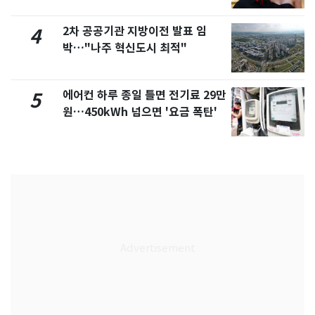
2차 공공기관 지방이전 발표 임
4
박…"나주 혁신도시 최적"
에어컨 하루 종일 틀면 전기료 29만
5
원…450kWh 넘으면 '요금 폭탄'