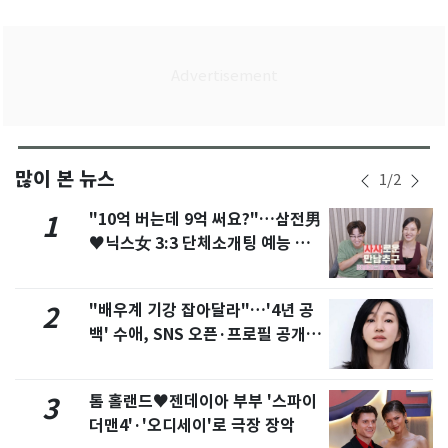
많이 본 뉴스
1
/
2
"10억 버는데 9억 써요?"…삼전男
1
♥닉스女 3:3 단체소개팅 예능 화
제
"배우계 기강 잡아달라"…'4년 공
2
백' 수애, SNS 오픈·프로필 공개
화제
톰 홀랜드♥젠데이아 부부 '스파이
3
더맨4'·'오디세이'로 극장 장악