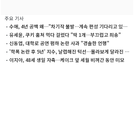
주요 기사
수애, 4년 공백 왜…"차기작 불발…계속 편성 기다리고 있
다"
유세윤, 쿠키 훔쳐 먹다 걸렸다 "딱 1개…부끄럽고 죄송"
신동엽, 대학로 공연 폄하 논란 사과 "경솔한 언행"
'학폭 논란 후 5년' 지수, 날렵해진 턱선…몰라보게 달라진 근
황
이지아, 48세 생일 자축…케이크 앞 세월 비껴간 동안 미모