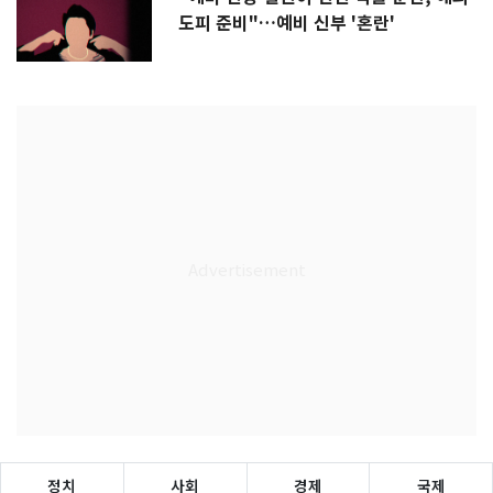
도피 준비"…예비 신부 '혼란'
정치
사회
경제
국제