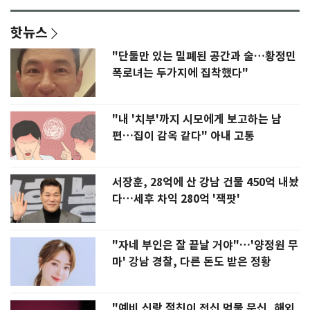
핫뉴스
"단둘만 있는 밀폐된 공간과 술…황정민
폭로녀는 두가지에 집착했다"
"내 '치부'까지 시모에게 보고하는 남
편…집이 감옥 같다" 아내 고통
서장훈, 28억에 산 강남 건물 450억 내놨
다…세후 차익 280억 '잭팟'
"자네 부인은 잘 끝날 거야"…'양정원 무
마' 강남 경찰, 다른 돈도 받은 정황
"예비 신랑 절친이 전신 먹물 문신, 해외