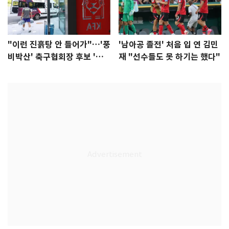
"이런 진흙탕 안 들어가"…'풍
'남아공 졸전' 처음 입 연 김민
비박산' 축구협회장 후보 '실
재 "선수들도 못 하기는 했다"
종'