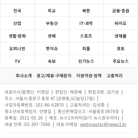
전국
외교
북한
금융·증권
산업
부동산
IT·과학
바이오
생활·문화
연예
스포츠
연재물
오피니언
핫이슈
피플
포토
TV
속보
인기뉴스
주요뉴스
회사소개
광고/제휴·구매문의
이용약관·정책
고충처리
대표이사/발행인 : 이영섭
|
편집인 : 채원배
|
편집국장 : 김기성
|
주소 : 서울시 종로구 종로 47 (공평동,SC빌딩17층)
|
사업자등록번호 : 101-86-62870
|
고충처리인 : 김성환
|
청소년보호책임자 : 안병길
|
통신판매업신고 : 서울종로 0676호
|
등록일 : 2011. 05. 26
|
제호 : 뉴스1코리아(읽기: 뉴스원코리아)
|
대표 전화 : 02-397-7000
|
대표 이메일 :
webmaster@news1.kr