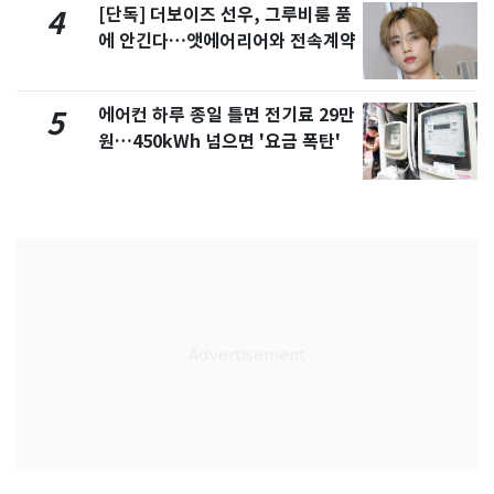
[단독] 더보이즈 선우, 그루비룸 품
4
에 안긴다…앳에어리어와 전속계약
에어컨 하루 종일 틀면 전기료 29만
5
원…450kWh 넘으면 '요금 폭탄'