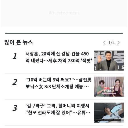
많이 본 뉴스
1
/
2
서장훈, 28억에 산 강남 건물 450
1
억 내놨다…세후 차익 280억 '잭팟'
"10억 버는데 9억 써요?"…삼전男
2
♥닉스女 3:3 단체소개팅 예능 화
제
'김구라子' 그리, 할머니외 여행서
3
"친모 전라도에 잘 있어"…유튜브
서 언급