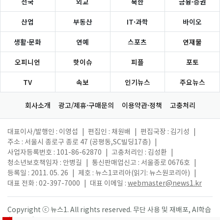
전국
외교
북한
금융·증권
산업
부동산
IT·과학
바이오
생활·문화
연예
스포츠
연재물
오피니언
핫이슈
피플
포토
TV
속보
인기뉴스
주요뉴스
회사소개
광고/제휴·구매문의
이용약관·정책
고충처리
대표이사/발행인 : 이영섭
|
편집인 : 채원배
|
편집국장 : 김기성
|
주소 : 서울시 종로구 종로 47 (공평동,SC빌딩17층)
|
사업자등록번호 : 101-86-62870
|
고충처리인 : 김성환
|
청소년보호책임자 : 안병길
|
통신판매업신고 : 서울종로 0676호
|
등록일 : 2011. 05. 26
|
제호 : 뉴스1코리아(읽기: 뉴스원코리아)
|
대표 전화 : 02-397-7000
|
대표 이메일 :
webmaster@news1.kr
Copyright ⓒ 뉴스1. All rights reserved. 무단 사용 및 재배포, AI학습
활용 금지.