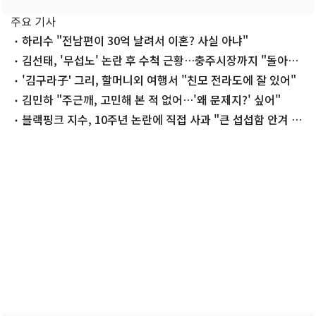
주요 기사
하리수 "전남편이 30억 날려서 이혼? 사실 아냐"
김선태, '무섭노' 논란 후 수척 근황…충주시장까지 "돌아올
생각 없냐?"
'김구라子' 그리, 할머니외 여행서 "친모 전라도에 잘 있어"
김민하 "주근깨, 고민해 본 적 없어…'왜 문제지?' 싶어"
블랙핑크 지수, 10주년 논란에 직접 사과 "큰 섭섭함 안겨 미
안"