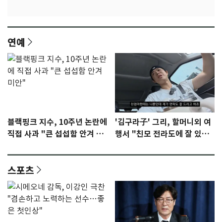
연예
블랙핑크 지수, 10주년 논란에
'김구라子' 그리, 할머니외 여
직접 사과 "큰 섭섭함 안겨 미
행서 "친모 전라도에 잘 있
안"
어"…유튜브서 언급
스포츠