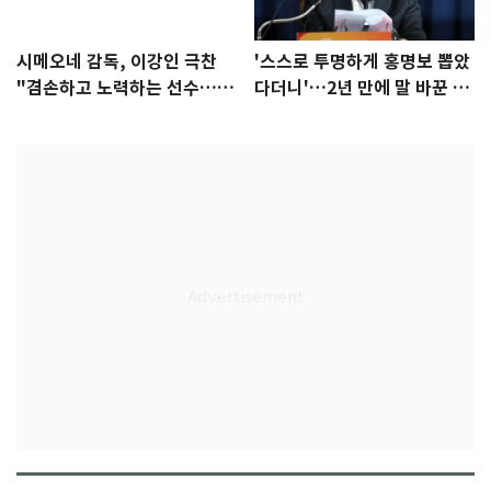
시메오네 감독, 이강인 극찬
'스스로 투명하게 홍명보 뽑았
"겸손하고 노력하는 선수…좋
다더니'…2년 만에 말 바꾼 이
은 첫인상"
임생