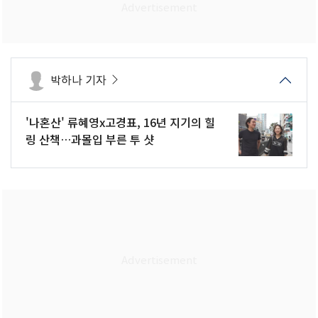
박하나 기자
'나혼산' 류혜영x고경표, 16년 지기의 힐
링 산책…과몰입 부른 투 샷