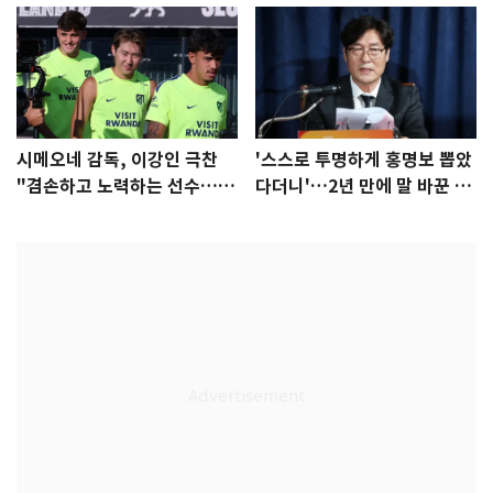
시메오네 감독, 이강인 극찬
'스스로 투명하게 홍명보 뽑았
"겸손하고 노력하는 선수…좋
다더니'…2년 만에 말 바꾼 이
은 첫인상"
임생