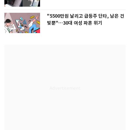
"5500만원 날리고 급등주 단타, 남은 건
빚뿐"…30대 여성 파혼 위기