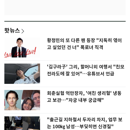
핫뉴스
황정민의 또 다른 팬 등장 "지독히 엮이
고 싶었던 건 너" 폭로녀 직격
'김구라子' 그리, 할머니외 여행서 "친모
전라도에 잘 있어"…유튜브서 언급
회춘실험 억만장자, '여친 생리혈' 냉동
고 보관…"자궁 내부 궁금해"
"출근길 지하철서 두자리 차지, 업무 보
는 100㎏ 남성…부딪히면 신경질"