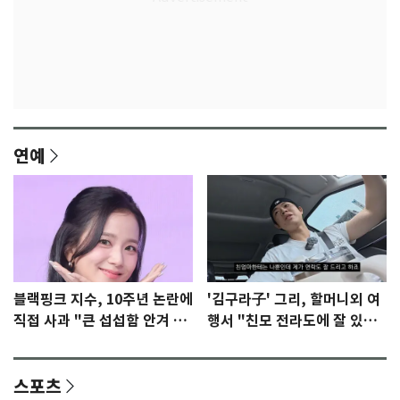
연예
블랙핑크 지수, 10주년 논란에
'김구라子' 그리, 할머니외 여
직접 사과 "큰 섭섭함 안겨 미
행서 "친모 전라도에 잘 있
안"
어"…유튜브서 언급
스포츠