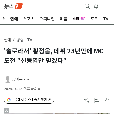
문화
연예
스포츠
오피니언
피플
포토
TV
연예
방송ㆍTV
'솔로라서' 황정음, 데뷔 23년만에 MC
도전 "신동엽만 믿겠다"
장아름 기자
2024.10.23 오후 05:10
가
구글에서 뉴스1 즐겨찾기
X