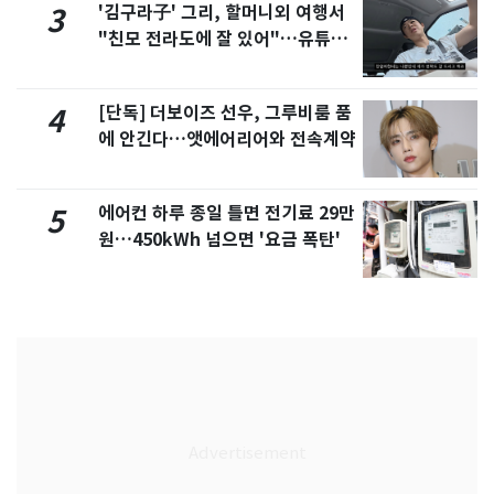
'김구라子' 그리, 할머니외 여행서
3
"친모 전라도에 잘 있어"…유튜브
서 언급
[단독] 더보이즈 선우, 그루비룸 품
4
에 안긴다…앳에어리어와 전속계약
에어컨 하루 종일 틀면 전기료 29만
5
원…450kWh 넘으면 '요금 폭탄'