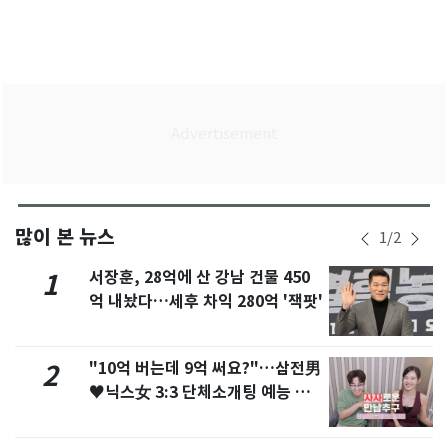
많이 본 뉴스
1
/
2
서장훈, 28억에 산 강남 건물 450
1
억 내놨다…세후 차익 280억 '잭팟'
"10억 버는데 9억 써요?"…삼전男
2
♥닉스女 3:3 단체소개팅 예능 화
제