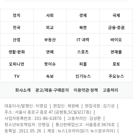
정치
사회
경제
국제
전국
외교
북한
금융·증권
산업
부동산
IT·과학
바이오
생활·문화
연예
스포츠
연재물
오피니언
핫이슈
피플
포토
TV
속보
인기뉴스
주요뉴스
회사소개
광고/제휴·구매문의
이용약관·정책
고충처리
대표이사/발행인 : 이영섭
|
편집인 : 채원배
|
편집국장 : 김기성
|
주소 : 서울시 종로구 종로 47 (공평동,SC빌딩17층)
|
사업자등록번호 : 101-86-62870
|
고충처리인 : 김성환
|
청소년보호책임자 : 안병길
|
통신판매업신고 : 서울종로 0676호
|
등록일 : 2011. 05. 26
|
제호 : 뉴스1코리아(읽기: 뉴스원코리아)
|