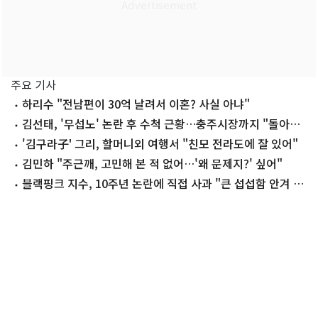
주요 기사
하리수 "전남편이 30억 날려서 이혼? 사실 아냐"
김선태, '무섭노' 논란 후 수척 근황…충주시장까지 "돌아올
생각 없냐?"
'김구라子' 그리, 할머니외 여행서 "친모 전라도에 잘 있어"
김민하 "주근깨, 고민해 본 적 없어…'왜 문제지?' 싶어"
블랙핑크 지수, 10주년 논란에 직접 사과 "큰 섭섭함 안겨 미
안"