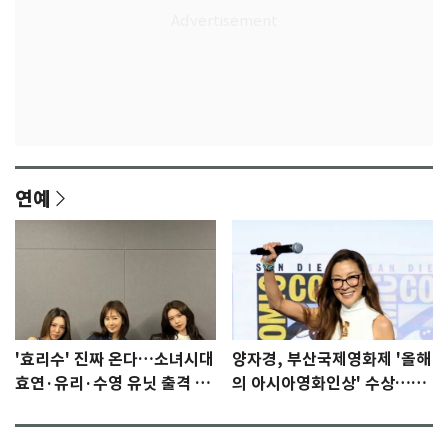
연예
'효리수' 진짜 온다…소녀시대
양자경, 부산국제영화제 '올해
효연·유리·수영 유닛 출격 [N
의 아시아영화인상' 수상…15
이슈]
년만에 부산 온다