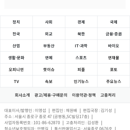
정치
사회
경제
국제
전국
외교
북한
금융·증권
산업
부동산
IT·과학
바이오
생활·문화
연예
스포츠
연재물
오피니언
핫이슈
피플
포토
TV
속보
인기뉴스
주요뉴스
회사소개
광고/제휴·구매문의
이용약관·정책
고충처리
대표이사/발행인 : 이영섭
|
편집인 : 채원배
|
편집국장 : 김기성
|
주소 : 서울시 종로구 종로 47 (공평동,SC빌딩17층)
|
사업자등록번호 : 101-86-62870
|
고충처리인 : 김성환
|
청소년보호책임자 : 안병길
|
통신판매업신고 : 서울종로 0676호
|