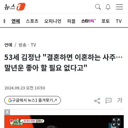
문화
연예
스포츠
오피니언
피플
포토
TV
연예
방송ㆍTV
53세 김정난 "결혼하면 이혼하는 사주…
말년운 좋아 할 필요 없다고"
2024.09.23 오전 10:50
가
구글에서 뉴스1 즐겨찾기
X