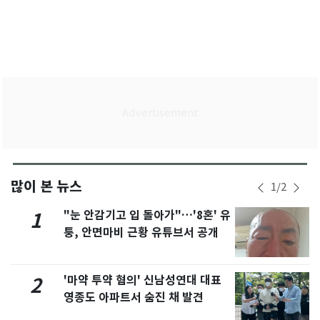
많이 본 뉴스
1
/
2
"눈 안감기고 입 돌아가"…'8혼' 유
1
퉁, 안면마비 근황 유튜브서 공개
'마약 투약 혐의' 신남성연대 대표
2
영종도 아파트서 숨진 채 발견