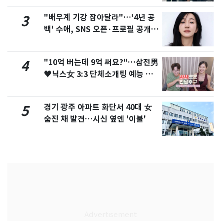
"배우계 기강 잡아달라"…'4년 공
3
백' 수애, SNS 오픈·프로필 공개
화제
"10억 버는데 9억 써요?"…삼전男
4
♥닉스女 3:3 단체소개팅 예능 화
제
경기 광주 아파트 화단서 40대 女
5
숨진 채 발견…시신 옆엔 '이불'