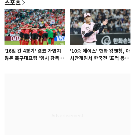
스포츠
'16일 간 4경기' 결코 가볍지
'10승 에이스' 한화 왕옌청, 아
않은 축구대표팀 '임시 감독'
시안게임서 한국전 '표적 등
무게
판' 가능성