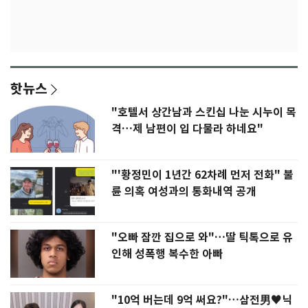
핫뉴스
"호텔서 상간남과 스킨십 나눈 시누이 목
격…제 남편이 입 다물라 하네요"
"'황정민이 1년간 62차례 먼저 전화" 불
륜 의혹 여성과의 통화내역 공개
"오빠 잠깐 집으로 와"…딸 틱톡으로 유
인해 성폭행 복수한 아빠
"10억 버는데 9억 써요?"…삼전男♥닉