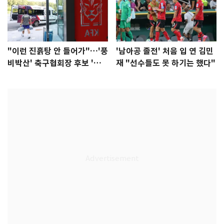
"이런 진흙탕 안 들어가"…'풍
'남아공 졸전' 처음 입 연 김민
비박산' 축구협회장 후보 '실
재 "선수들도 못 하기는 했다"
종'