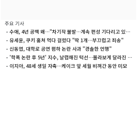
주요 기사
수애, 4년 공백 왜…"차기작 불발…계속 편성 기다리고 있
다"
유세윤, 쿠키 훔쳐 먹다 걸렸다 "딱 1개…부끄럽고 죄송"
신동엽, 대학로 공연 폄하 논란 사과 "경솔한 언행"
'학폭 논란 후 5년' 지수, 날렵해진 턱선…몰라보게 달라진 근
황
이지아, 48세 생일 자축…케이크 앞 세월 비껴간 동안 미모