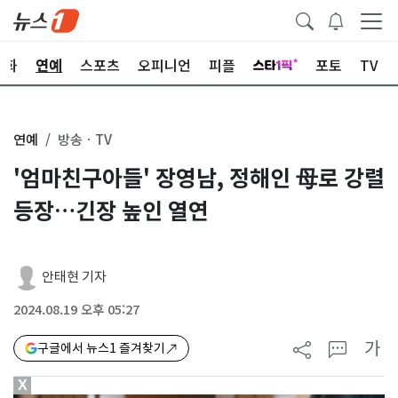
문화
연예
스포츠
오피니언
피플
포토
TV
연예
방송ㆍTV
'엄마친구아들' 장영남, 정해인 母로 강렬
등장…긴장 높인 열연
안태현 기자
2024.08.19 오후 05:27
가
구글에서 뉴스1 즐겨찾기
X