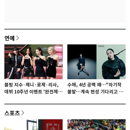
연예
블핑 지수·제니·로제·리사,
수애, 4년 공백 왜…"차기작
데뷔 10주년 이벤트 '완전체'
불발…계속 편성 기다리고 있
참석 확정…기대감 UP
다"
스포츠