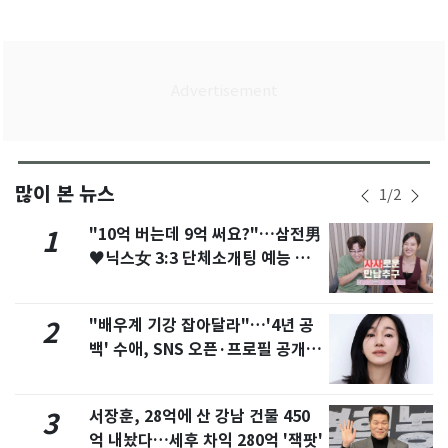
많이 본 뉴스
1
/
2
"10억 버는데 9억 써요?"…삼전男
1
♥닉스女 3:3 단체소개팅 예능 화
제
"배우계 기강 잡아달라"…'4년 공
2
백' 수애, SNS 오픈·프로필 공개
화제
서장훈, 28억에 산 강남 건물 450
3
억 내놨다…세후 차익 280억 '잭팟'