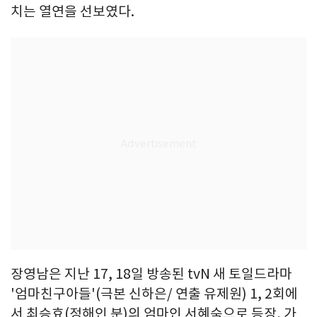
치는 열연을 선보였다.
장영남은 지난 17, 18일 방송된 tvN 새 토일드라마
'엄마친구아들'(극본 신하은/ 연출 유제원) 1, 2회에
서 최승효(정해인 분)의 엄마인 서혜숙으로 등장, 가