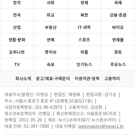
정치
사회
경제
국제
전국
외교
북한
금융·증권
산업
부동산
IT·과학
바이오
생활·문화
연예
스포츠
연재물
오피니언
핫이슈
피플
포토
TV
속보
인기뉴스
주요뉴스
회사소개
광고/제휴·구매문의
이용약관·정책
고충처리
대표이사/발행인 : 이영섭
|
편집인 : 채원배
|
편집국장 : 김기성
|
주소 : 서울시 종로구 종로 47 (공평동,SC빌딩17층)
|
사업자등록번호 : 101-86-62870
|
고충처리인 : 김성환
|
청소년보호책임자 : 안병길
|
통신판매업신고 : 서울종로 0676호
|
등록일 : 2011. 05. 26
|
제호 : 뉴스1코리아(읽기: 뉴스원코리아)
|
대표 전화 : 02-397-7000
|
대표 이메일 :
webmaster@news1.kr