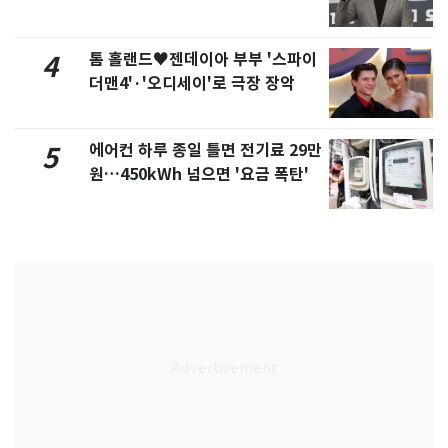
톰 홀랜드♥젠데이아 부부 '스파이
4
더맨4'·'오디세이'로 극장 장악
에어컨 하루 종일 틀면 전기료 29만
5
원…450kWh 넘으면 '요금 폭탄'