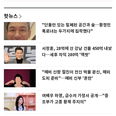
핫뉴스
"단둘만 있는 밀폐된 공간과 술…황정민
폭로녀는 두가지에 집착했다"
서장훈, 28억에 산 강남 건물 450억 내놨
다…세후 차익 280억 '잭팟'
"예비 신랑 절친이 전신 먹물 문신, 해외
도피 준비"…예비 신부 '혼란'
여배우 하영, 금수저 가정사 공개…"증
조부가 고종 황제 주치의"