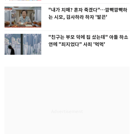
"내가 치매? 혼자 죽겠다"…깜빡깜빡하
는 시모, 검사하라 하자 '발끈'
"친구는 부모 덕에 집 샀는데" 아들 하소
연에 "죄지었다" 사죄 '먹먹'