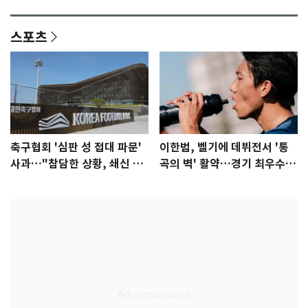
안"
어"…유튜브서 언급
스포츠
축구협회 '심판 성 접대 파문'
이한범, 벨기에 데뷔전서 '통
사과…"참담한 상황, 쇄신 약
곡의 벽' 활약…경기 최우수선
속"
수 선정