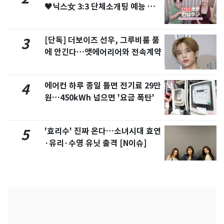
♥닉스女 3:3 단체소개팅 예능 화
제
[단독] 더보이즈 선우, 그루비룸 품
3
에 안긴다…앳에어리어와 전속계약
에어컨 하루 종일 틀면 전기료 29만
4
원…450kWh 넘으면 '요금 폭탄'
'효리수' 진짜 온다…소녀시대 효연
5
·유리·수영 유닛 출격 [N이슈]