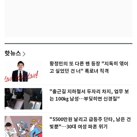
핫뉴스
황정민의 또 다른 팬 등장 "지독히 엮이
고 싶었던 건 너" 폭로녀 직격
"출근길 지하철서 두자리 차지, 업무 보
는 100㎏ 남성…부딪히면 신경질"
"5500만원 날리고 급등주 단타, 남은 건
빚뿐"…30대 여성 파혼 위기