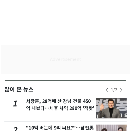
많이 본 뉴스
1
/
2
서장훈, 28억에 산 강남 건물 450
1
억 내놨다…세후 차익 280억 '잭팟'
"10억 버는데 9억 써요?"…삼전男
2