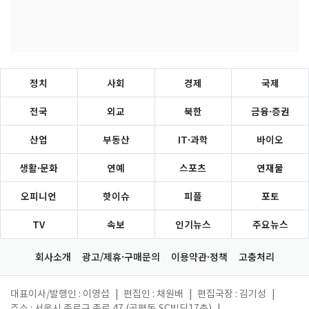
정치
사회
경제
국제
전국
외교
북한
금융·증권
산업
부동산
IT·과학
바이오
생활·문화
연예
스포츠
연재물
오피니언
핫이슈
피플
포토
TV
속보
인기뉴스
주요뉴스
회사소개
광고/제휴·구매문의
이용약관·정책
고충처리
대표이사/발행인 : 이영섭
|
편집인 : 채원배
|
편집국장 : 김기성
|
주소 : 서울시 종로구 종로 47 (공평동,SC빌딩17층)
|