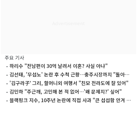
주요 기사
하리수 "전남편이 30억 날려서 이혼? 사실 아냐"
김선태, '무섭노' 논란 후 수척 근황…충주시장까지 "돌아올
생각 없냐?"
'김구라子' 그리, 할머니외 여행서 "친모 전라도에 잘 있어"
김민하 "주근깨, 고민해 본 적 없어…'왜 문제지?' 싶어"
블랙핑크 지수, 10주년 논란에 직접 사과 "큰 섭섭함 안겨 미
안"