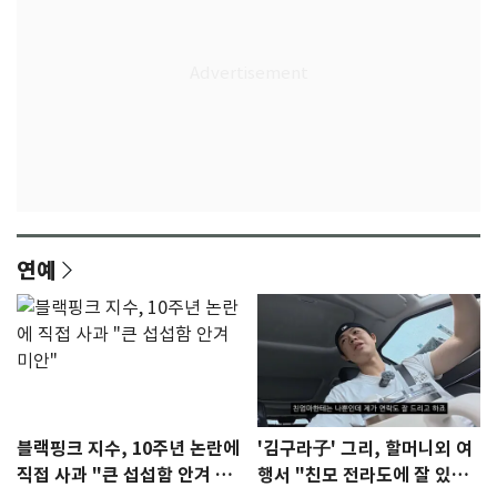
연예
블랙핑크 지수, 10주년 논란에
'김구라子' 그리, 할머니외 여
직접 사과 "큰 섭섭함 안겨 미
행서 "친모 전라도에 잘 있