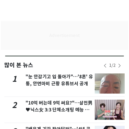
많이 본 뉴스
1
/
2
"눈 안감기고 입 돌아가"…'8혼' 유
1
퉁, 안면마비 근황 유튜브서 공개
"10억 버는데 9억 써요?"…삼전男
2
♥닉스女 3:3 단체소개팅 예능 화
제