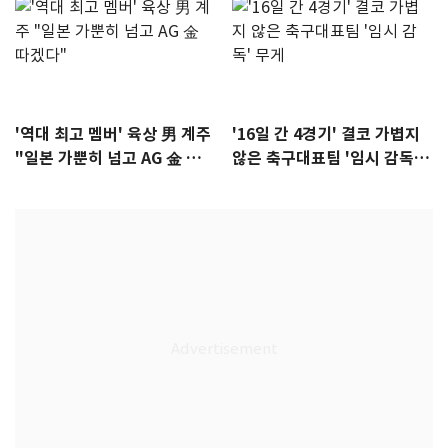
'역대 최고 멤버' 육상 男 계주
'16일 간 4경기' 결코 가볍지
"일본 가뿐히 넘고 AG 金 따겠
않은 축구대표팀 '임시 감독'
다"
무게