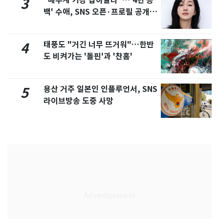
"배우계 기강 잡아달라"…'4년 공
3
백' 수애, SNS 오픈·프로필 공개
화제
태풍도 "거긴 너무 뜨거워"…한반
4
도 비켜가는 '돌핀'과 '찬홈'
용산 거주 일본인 인플루언서, SNS
5
라이브방송 도중 사망