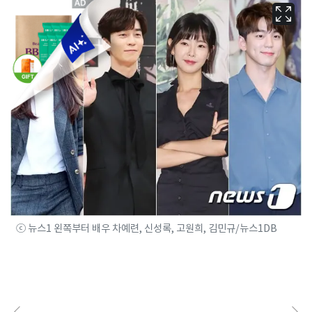
ⓒ 뉴스1 왼쪽부터 배우 차예련, 신성록, 고원희, 김민규/뉴스1DB