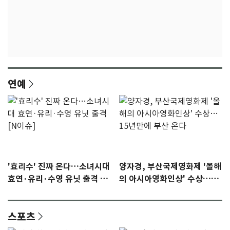
연예
'효리수' 진짜 온다…소녀시대
양자경, 부산국제영화제 '올해
효연·유리·수영 유닛 출격 [N
의 아시아영화인상' 수상…15
이슈]
년만에 부산 온다
스포츠