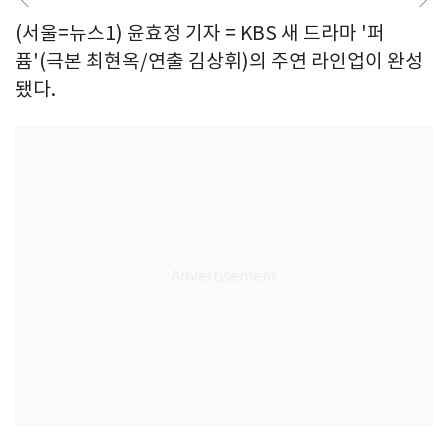
(서울=뉴스1) 윤효정 기자 = KBS 새 드라마 '퍼
퓸'(극본 최현옥/연출 김상휘)의 주연 라인업이 완성
됐다.