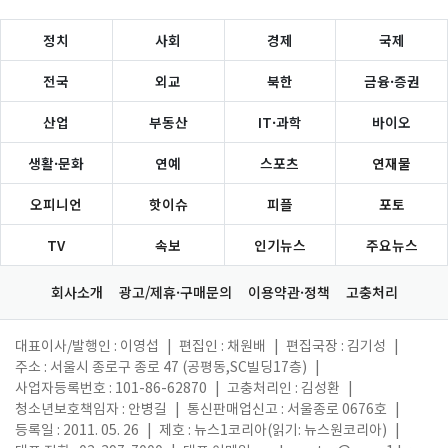
정치
사회
경제
국제
전국
외교
북한
금융·증권
산업
부동산
IT·과학
바이오
생활·문화
연예
스포츠
연재물
오피니언
핫이슈
피플
포토
TV
속보
인기뉴스
주요뉴스
회사소개
광고/제휴·구매문의
이용약관·정책
고충처리
대표이사/발행인 : 이영섭
|
편집인 : 채원배
|
편집국장 : 김기성
|
주소 : 서울시 종로구 종로 47 (공평동,SC빌딩17층)
|
사업자등록번호 : 101-86-62870
|
고충처리인 : 김성환
|
청소년보호책임자 : 안병길
|
통신판매업신고 : 서울종로 0676호
|
등록일 : 2011. 05. 26
|
제호 : 뉴스1코리아(읽기: 뉴스원코리아)
|