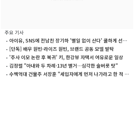
주요 기사
아이유, SNS에 전남친 장기하 '별일 없이 산다' 쿨하게 선곡
'깜짝'
[단독] 배우 원빈·라이즈 원빈, 브랜드 공동 모델 발탁
'주사 이모 논란 후 복귀' 키, 한강뷰 자택서 여유로운 일상
김정렬 "아내와 두 차례·13년 별거…심각한 술버릇 탓"
수백억대 건물주 서장훈 "세입자에게 먼저 나가라고 한 적 없
어"