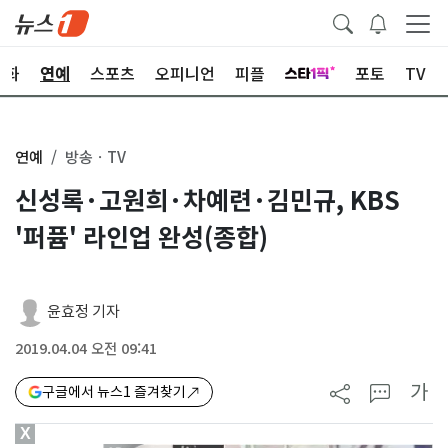
문화
연예
스포츠
오피니언
피플
포토
TV
연예
방송ㆍTV
신성록·고원희·차예련·김민규, KBS
'퍼퓸' 라인업 완성(종합)
윤효정 기자
2019.04.04 오전 09:41
가
구글에서 뉴스1 즐겨찾기
X