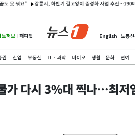
 꿔요"
강릉시, 하반기 길고양이 중성화 사업 추진…190마리 지
립토허브
해피펫
English
노동신
|
|
증권
산업
부동산
ITㆍ과학
바이오
생활ㆍ문화
연예
월 물가 다시 3%대 찍나…최저