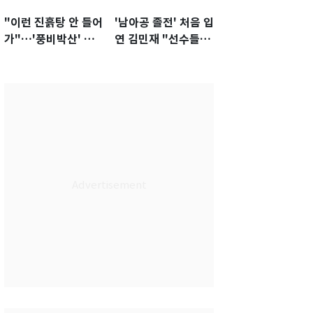
"이런 진흙탕 안 들어
'남아공 졸전' 처음 입
가"…'풍비박산' 축
연 김민재 "선수들도
구협회장 후보 '실종'
못 하기는 했다"