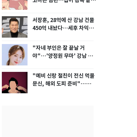
고하는 남편…집이 감옥 같
다" 아내 고통
서장훈, 28억에 산 강남 건물
450억 내놨다…세후 차익
280억 '잭팟'
"자네 부인은 잘 끝날 거
야"…'양정원 무마' 강남 경
찰, 다른 돈도 받은 정황
"예비 신랑 절친이 전신 먹물
문신, 해외 도피 준비"…예비
신부 '혼란'