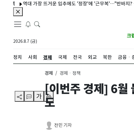
색
역대 가장 뜨거운 입추에도 '정장'에 '근무복'…"반바지? 꿈도 못
크
2026.8.7 (금)
경제
정치
사회
국제
전국
외교
북한
금융ㆍ
경제
경제ㆍ정책
[이번주 경제] 6
가
도
전민 기자