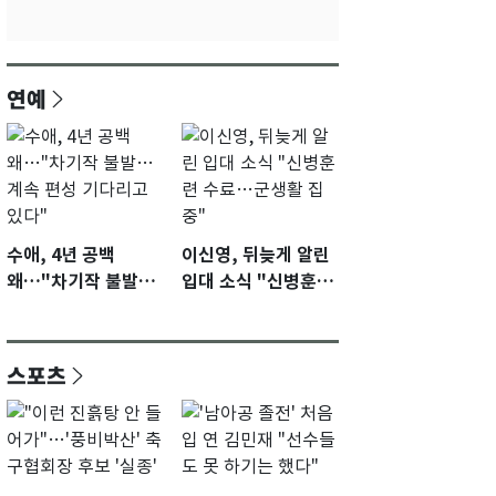
연예
수애, 4년 공백
이신영, 뒤늦게 알린
왜…"차기작 불발…
입대 소식 "신병훈련
계속 편성 기다리고
수료…군생활 집중"
있다"
스포츠