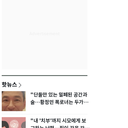
핫뉴스
"단둘만 있는 밀폐된 공간과
술…황정민 폭로녀는 두가지
에 집착했다"
"내 '치부'까지 시모에게 보