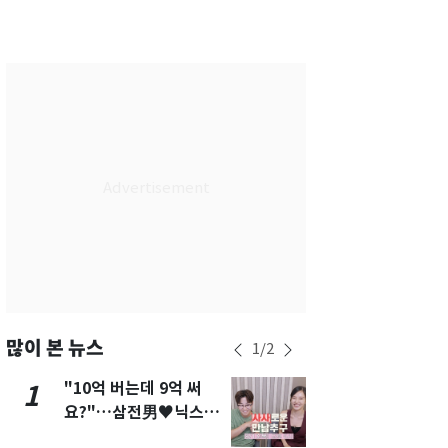
서울
35
℃
부산
33
℃
대구
36
℃
인천
36
℃
광주
36
℃
대전
35
℃
울산
33
℃
강릉
31
℃
제주
30
℃
많이 본 뉴스
1
/
2
"10억 버는데 9억 써
"캐리비안 
1
6
요?"…삼전男♥닉스女
의실에 남자
3:3 단체소개팅 예능 화
요"…경찰 