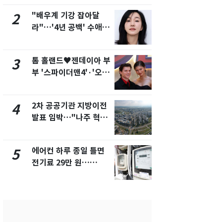
제
"배우계 기강 잡아달
2600만명 
2
7
라"…'4년 공백' 수애,
나나킥 베이
SNS 오픈·프로필 공개
의 깜짝 선물
화제
톰 홀랜드♥젠데이아 부
축구협회, 
3
8
부 '스파이더맨4'·'오디
들 10여명 대
세이'로 극장 장악
대' 의혹…
픽 예선 등
2차 공공기관 지방이전
美 상원 클
4
9
발표 임박…"나주 혁신
리 난항…민
도시 최적"
·AML 보완
에어컨 하루 종일 틀면
[속보] 프로
5
10
전기료 29만 원…
주말까지 '올
450kWh 넘으면 '요금
음 주 재개
폭탄'