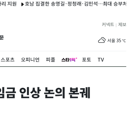
원
호남 집결한 송영길·정청래·김민석…최대 승부처 표심 총력
커넥트
제보
|
제주
30
℃
문
서울
35
℃
부산
33
℃
스포츠
오피니언
피플
포토
TV
대구
36
℃
인천
36
℃
임금 인상 논의 본궤
광주
36
℃
대전
35
℃
울산
33
℃
강릉
31
℃
제주
30
℃