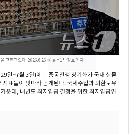
2600만명 사로잡은 '바
7
나나킥 베이비'…농심
의 깜짝 선물
축구협회, 외국인 심판
8
들 10여명 대상 '성 접
대' 의혹…월드컵·올림
픽 예선 등
고르고 있다. 2026.6.26 ⓒ 뉴스1 박정호 기자
美 상원 클래리티법 처
9
리 난항…민주당 "윤리
월 29일~7월 3일)에는 중동전쟁 장기화가 국내 실물
·AML 보완 우선"
요 지표들이 잇따라 공개된다. 국세수입과 외환보유
 가운데, 내년도 최저임금 결정을 위한 최저임금위
[속보] 프로야구, 이번
10
주말까지 '올 스톱'…다
음 주 재개