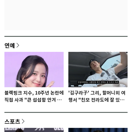
연예
블랙핑크 지수, 10주년 논란에
'김구라子' 그리, 할머니외 여
직접 사과 "큰 섭섭함 안겨 미
행서 "친모 전라도에 잘 있
안"
어"…유튜브서 언급
스포츠