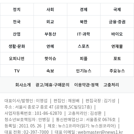
정치
사회
경제
국제
전국
외교
북한
금융·증권
산업
부동산
IT·과학
바이오
생활·문화
연예
스포츠
연재물
오피니언
핫이슈
피플
포토
TV
속보
인기뉴스
주요뉴스
회사소개
광고/제휴·구매문의
이용약관·정책
고충처리
대표이사/발행인 : 이영섭
|
편집인 : 채원배
|
편집국장 : 김기성
|
주소 : 서울시 종로구 종로 47 (공평동,SC빌딩17층)
|
사업자등록번호 : 101-86-62870
|
고충처리인 : 김성환
|
청소년보호책임자 : 안병길
|
통신판매업신고 : 서울종로 0676호
|
등록일 : 2011. 05. 26
|
제호 : 뉴스1코리아(읽기: 뉴스원코리아)
|
대표 전화 : 02-397-7000
|
대표 이메일 :
webmaster@news1.kr