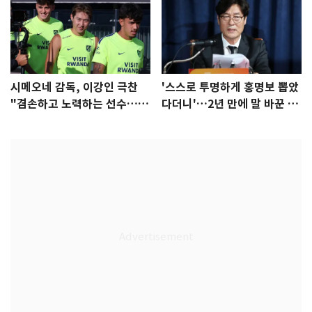
시메오네 감독, 이강인 극찬
'스스로 투명하게 홍명보 뽑았
"겸손하고 노력하는 선수…좋
다더니'…2년 만에 말 바꾼 이
은 첫인상"
임생