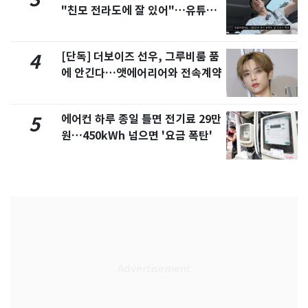
"친모 전라도에 잘 있어"…유튜브
서 언급
[단독] 더보이즈 선우, 그루비룸 품
4
에 안긴다…앳에어리어와 전속계약
에어컨 하루 종일 틀면 전기료 29만
5
원…450kWh 넘으면 '요금 폭탄'