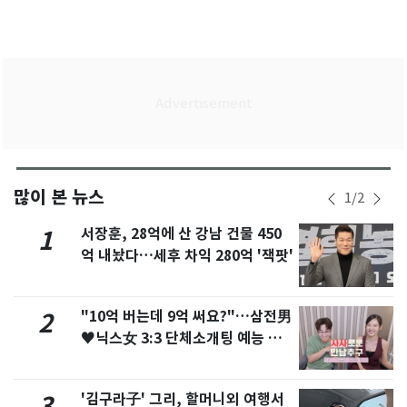
많이 본 뉴스
1
/
2
서장훈, 28억에 산 강남 건물 450
1
억 내놨다…세후 차익 280억 '잭팟'
"10억 버는데 9억 써요?"…삼전男
2
♥닉스女 3:3 단체소개팅 예능 화
제
'김구라子' 그리, 할머니외 여행서
3