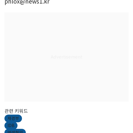
phlox@news1.kr
관련 키워드
재경부
IDB
연례협의