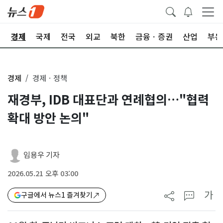
회
경제
국제
전국
외교
북한
금융ㆍ증권
산업
부동
경제
경제ㆍ정책
재경부, IDB 대표단과 연례협의…"협력
확대 방안 논의"
임용우 기자
2026.05.21 오후 03:00
가
구글에서 뉴스1 즐겨찾기