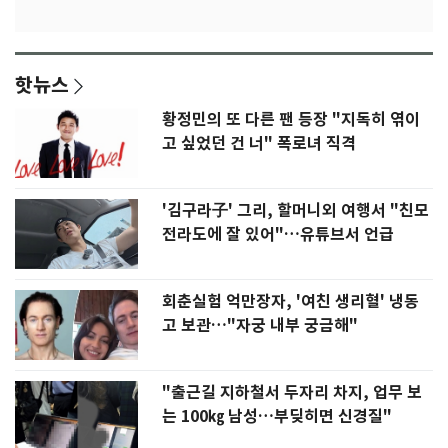
핫뉴스
황정민의 또 다른 팬 등장 "지독히 엮이
고 싶었던 건 너" 폭로녀 직격
'김구라子' 그리, 할머니외 여행서 "친모
전라도에 잘 있어"…유튜브서 언급
회춘실험 억만장자, '여친 생리혈' 냉동
고 보관…"자궁 내부 궁금해"
"출근길 지하철서 두자리 차지, 업무 보
는 100㎏ 남성…부딪히면 신경질"