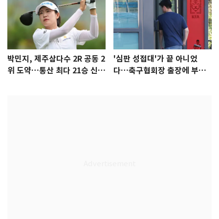
박민지, 제주삼다수 2R 공동 2
'심판 성접대'가 끝 아니었
위 도약…통산 최다 21승 신기
다…축구협회장 출장에 부인
록 도전
3회 동반 '펑펑'