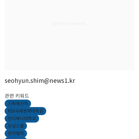
seohyun.shim@news1.kr
관련 키워드
기획예산처
KDI국제정책대학원
인디애나대학교
오닐스쿨
한미협력