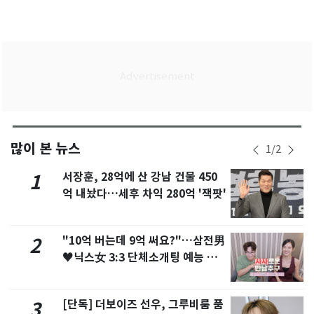
많이 본 뉴스
1
/
2
서장훈, 28억에 산 강남 건물 450
1
억 내놨다…세후 차익 280억 '잭팟'
"10억 버는데 9억 써요?"…삼전男
2
♥닉스女 3:3 단체소개팅 예능 화
제
[단독] 더보이즈 선우, 그루비룸 품
3