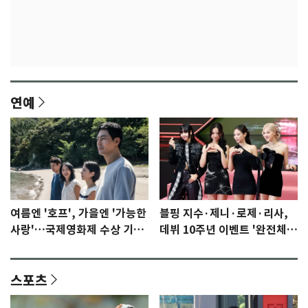
연예
여름엔 '호프', 가을엔 '가능한
블핑 지수·제니·로제·리사,
사랑'…국제영화제 수상 기대
데뷔 10주년 이벤트 '완전체'
감 [N이슈]
참석 확정…기대감 UP
스포츠