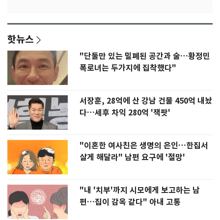
핫뉴스
"단둘만 있는 밀폐된 공간과 술…황정민
폭로녀는 두가지에 집착했다"
서장훈, 28억에 산 강남 건물 450억 내놨
다…세후 차익 280억 '잭팟'
"이혼한 여사친은 생명의 은인…한집서
살게 해달라" 남편 요구에 '절망'
"내 '치부'까지 시모에게 보고하는 남
편…집이 감옥 같다" 아내 고통