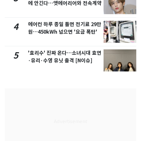
에 안긴다…앳에어리어와 전속계약
에어컨 하루 종일 틀면 전기료 29만
4
원…450kWh 넘으면 '요금 폭탄'
'효리수' 진짜 온다…소녀시대 효연
5
·유리·수영 유닛 출격 [N이슈]