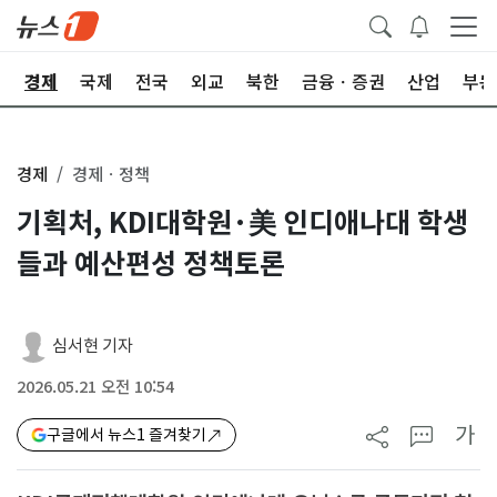
회
경제
국제
전국
외교
북한
금융ㆍ증권
산업
부동
경제
경제ㆍ정책
기획처, KDI대학원·美 인디애나대 학생
들과 예산편성 정책토론
심서현 기자
2026.05.21 오전 10:54
가
구글에서 뉴스1 즐겨찾기