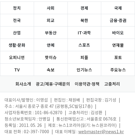
정치
사회
경제
국제
전국
외교
북한
금융·증권
산업
부동산
IT·과학
바이오
생활·문화
연예
스포츠
연재물
오피니언
핫이슈
피플
포토
TV
속보
인기뉴스
주요뉴스
회사소개
광고/제휴·구매문의
이용약관·정책
고충처리
대표이사/발행인 : 이영섭
|
편집인 : 채원배
|
편집국장 : 김기성
|
주소 : 서울시 종로구 종로 47 (공평동,SC빌딩17층)
|
사업자등록번호 : 101-86-62870
|
고충처리인 : 김성환
|
청소년보호책임자 : 안병길
|
통신판매업신고 : 서울종로 0676호
|
등록일 : 2011. 05. 26
|
제호 : 뉴스1코리아(읽기: 뉴스원코리아)
|
대표 전화 : 02-397-7000
|
대표 이메일 :
webmaster@news1.kr