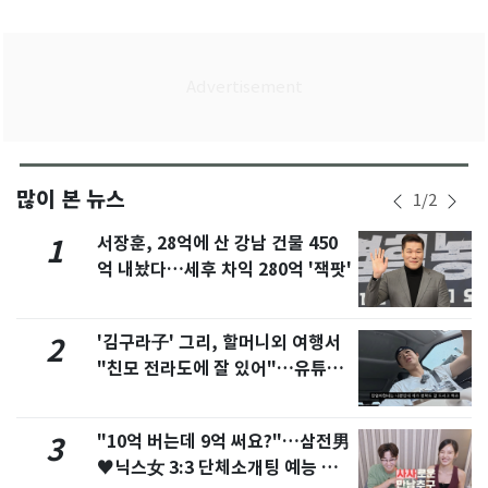
많이 본 뉴스
1
/
2
서장훈, 28억에 산 강남 건물 450
1
억 내놨다…세후 차익 280억 '잭팟'
'김구라子' 그리, 할머니외 여행서
2
"친모 전라도에 잘 있어"…유튜브
서 언급
"10억 버는데 9억 써요?"…삼전男
3
♥닉스女 3:3 단체소개팅 예능 화