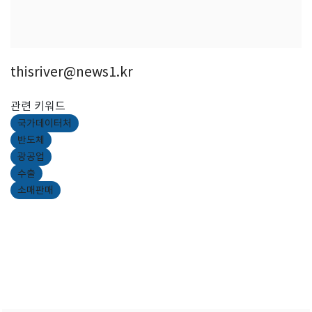
thisriver@news1.kr
관련 키워드
국가데이터처
반도체
광공업
수출
소매판매