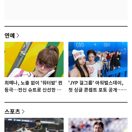
연예
최예나, 노출 없이 '워터밤' 퀸
'JYP 걸그룹' 아워벌스데이,
등극…전신 슈트로 신선한 충
첫 싱글 콘셉트 포토 공개…청
격 [N샷]
량·키치
스포츠