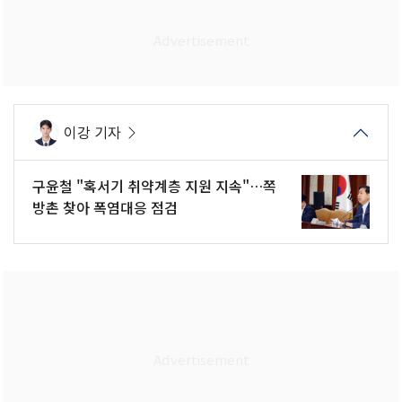
이강 기자
구윤철 "혹서기 취약계층 지원 지속"…쪽
방촌 찾아 폭염대응 점검