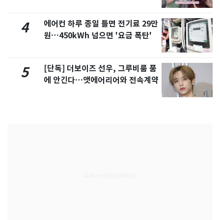
제
에어컨 하루 종일 틀면 전기료 29만
4
원…450kWh 넘으면 '요금 폭탄'
[단독] 더보이즈 선우, 그루비룸 품
5
에 안긴다…앳에어리어와 전속계약