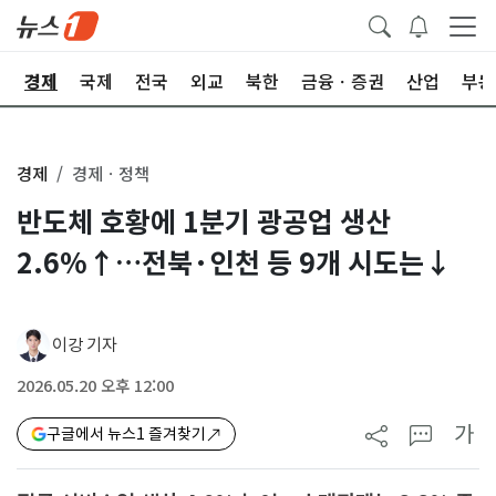
회
경제
국제
전국
외교
북한
금융ㆍ증권
산업
부동
경제
경제ㆍ정책
반도체 호황에 1분기 광공업 생산
2.6%↑…전북·인천 등 9개 시도는↓
이강 기자
2026.05.20 오후 12:00
가
구글에서 뉴스1 즐겨찾기