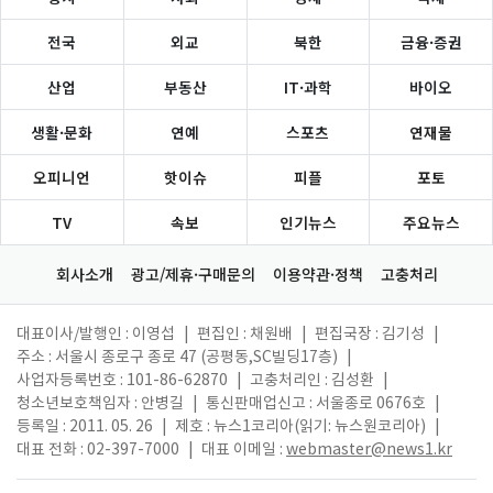
전국
외교
북한
금융·증권
산업
부동산
IT·과학
바이오
생활·문화
연예
스포츠
연재물
오피니언
핫이슈
피플
포토
TV
속보
인기뉴스
주요뉴스
회사소개
광고/제휴·구매문의
이용약관·정책
고충처리
대표이사/발행인 : 이영섭
|
편집인 : 채원배
|
편집국장 : 김기성
|
주소 : 서울시 종로구 종로 47 (공평동,SC빌딩17층)
|
사업자등록번호 : 101-86-62870
|
고충처리인 : 김성환
|
청소년보호책임자 : 안병길
|
통신판매업신고 : 서울종로 0676호
|
등록일 : 2011. 05. 26
|
제호 : 뉴스1코리아(읽기: 뉴스원코리아)
|
대표 전화 : 02-397-7000
|
대표 이메일 :
webmaster@news1.kr