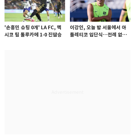
'손흥민 슈팅 0개' LA FC, 멕
이강인, 오늘 밤 서울에서 아
시코 팀 톨루카에 1-0 진땀승
틀레티코 입단식…전례 없는
특급대우