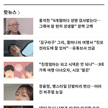
핫뉴스
홍석천 "6개월마다 성병 검사받는다…
그래야 맘 편히 성생활" 깜짝 고백
'김구라子' 그리, 할머니외 여행서 "친모
전라도에 잘 있어"…유튜브서 언급
"친정엄마는 되고 시댁은 안 되냐"…3대
가족 여행 다녀오자, 시모 '발끈'
장윤정, 뱅스타일 단발머리 변신…어려
진 비주얼 눈길