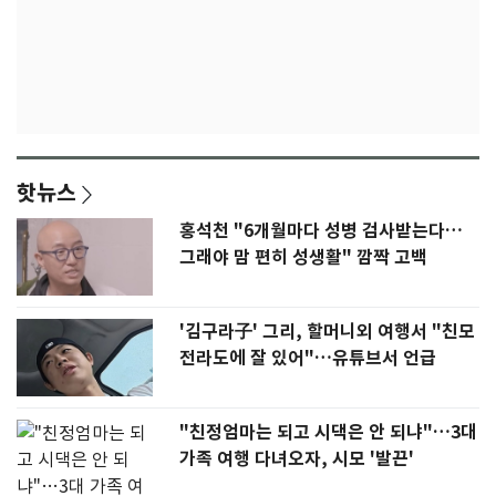
핫뉴스
홍석천 "6개월마다 성병 검사받는다…
그래야 맘 편히 성생활" 깜짝 고백
'김구라子' 그리, 할머니외 여행서 "친모
전라도에 잘 있어"…유튜브서 언급
"친정엄마는 되고 시댁은 안 되냐"…3대
가족 여행 다녀오자, 시모 '발끈'