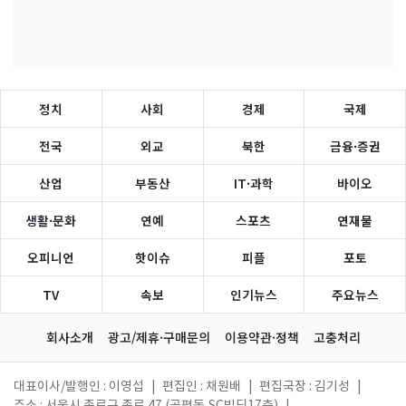
정치
사회
경제
국제
전국
외교
북한
금융·증권
산업
부동산
IT·과학
바이오
생활·문화
연예
스포츠
연재물
오피니언
핫이슈
피플
포토
TV
속보
인기뉴스
주요뉴스
회사소개
광고/제휴·구매문의
이용약관·정책
고충처리
대표이사/발행인 : 이영섭
|
편집인 : 채원배
|
편집국장 : 김기성
|
주소 : 서울시 종로구 종로 47 (공평동,SC빌딩17층)
|