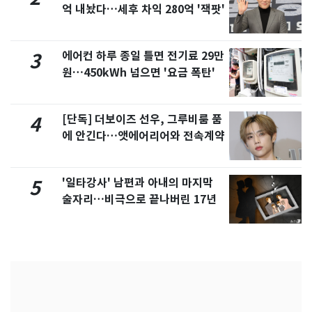
억 내놨다…세후 차익 280억 '잭팟'
에어컨 하루 종일 틀면 전기료 29만
3
원…450kWh 넘으면 '요금 폭탄'
[단독] 더보이즈 선우, 그루비룸 품
4
에 안긴다…앳에어리어와 전속계약
'일타강사' 남편과 아내의 마지막
5
술자리…비극으로 끝나버린 17년