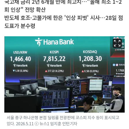
국고채 금리 2년 6개월 만에 최고치…"올해 최소 1~2
회 인상" 전망 확산
반도체 호조·고물가에 한은 '인상 피벗' 시사…28일 점
도표가 분수령
서울 중구 하나은행 본점 딜링룸 전광판에 코스피 지수 등이 표시되고
있다. 2026.5.11 ⓒ 뉴스1 임지훈 인턴기자