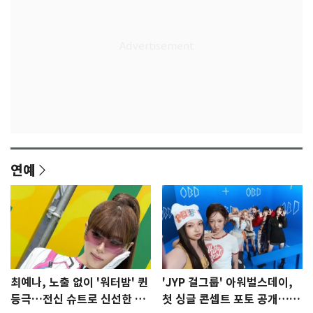
연예
최예나, 노출 없이 '워터밤' 퀸
'JYP 걸그룹' 아워벌스데이,
등극…전신 슈트로 신선한 충
첫 싱글 콘셉트 포토 공개…청