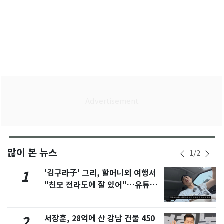
많이 본 뉴스
1
/
2
'김구라子' 그리, 할머니외 여행서
1
"친모 전라도에 잘 있어"…유튜브
서 언급
서장훈, 28억에 산 강남 건물 450
2