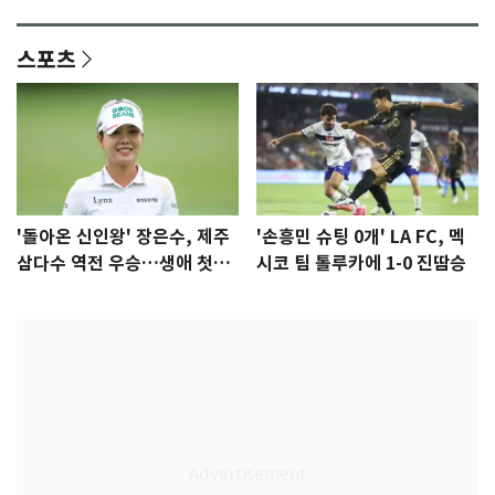
격 [N샷]
량·키치
스포츠
'돌아온 신인왕' 장은수, 제주
'손흥민 슈팅 0개' LA FC, 멕
삼다수 역전 우승…생애 첫승
시코 팀 톨루카에 1-0 진땀승
감격