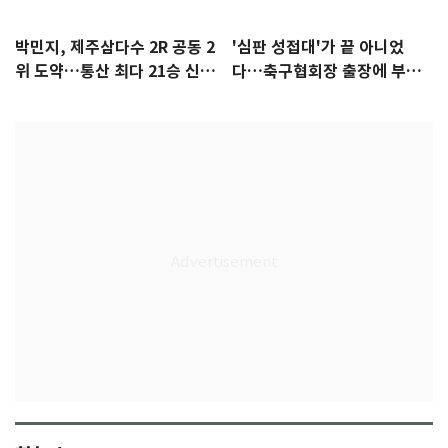
박민지, 제주삼다수 2R 공동 2
'심판 성접대'가 끝 아니었
위 도약…통산 최다 21승 신기
다…축구협회장 출장에 부인
록 도전
3회 동반 '펑펑'