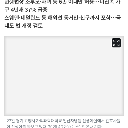
현행법상 조부모·자녀 등 6촌 이내만 허용…비친족 가
구 4년새 37% 급증
스웨덴·네덜란드 등 해외선 동거인·친구까지 포함…국
내도 법 개정 검토
22일 경기 고양시 차의과학대학교 일산차병원 신생아실에서 간호사들
이 신생아를 돌보고 있다. 2026.4.22 ⓒ 뉴스1 안은나 기자