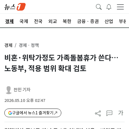
경제
국제
전국
외교
북한
금융ㆍ증권
산업
부동
경제
경제ㆍ정책
비혼·위탁가정도 가족돌봄휴가 쓴다…
노동부, 적용 범위 확대 검토
전민 기자
2026.05.10 오후 02:47
가
구글에서 뉴스1 즐겨찾기