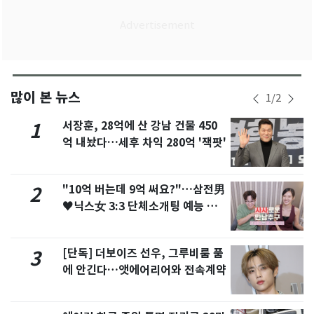
많이 본 뉴스
1
/
2
서장훈, 28억에 산 강남 건물 450
1
억 내놨다…세후 차익 280억 '잭팟'
"10억 버는데 9억 써요?"…삼전男
2
♥닉스女 3:3 단체소개팅 예능 화
제
[단독] 더보이즈 선우, 그루비룸 품
3
에 안긴다…앳에어리어와 전속계약