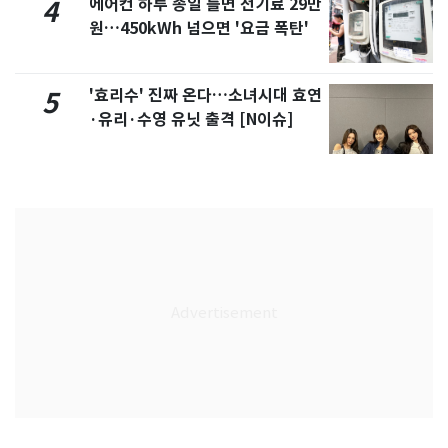
에어컨 하루 종일 틀면 전기료 29만
4
원…450kWh 넘으면 '요금 폭탄'
'효리수' 진짜 온다…소녀시대 효연
5
·유리·수영 유닛 출격 [N이슈]