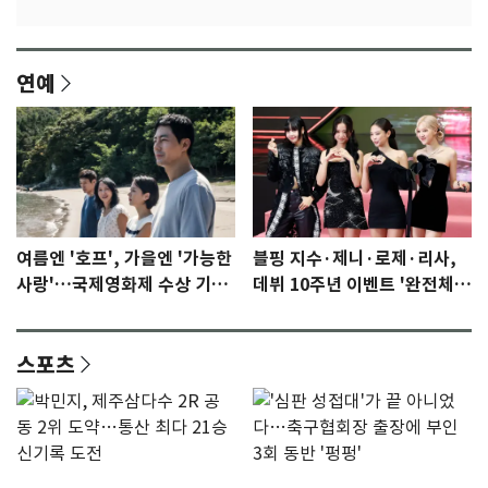
연예
여름엔 '호프', 가을엔 '가능한
블핑 지수·제니·로제·리사,
사랑'…국제영화제 수상 기대
데뷔 10주년 이벤트 '완전체'
감 [N이슈]
참석 확정…기대감 UP
스포츠