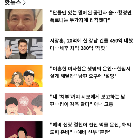
핫뉴스
"단둘만 있는 밀폐된 공간과 술…황정민
폭로녀는 두가지에 집착했다"
서장훈, 28억에 산 강남 건물 450억 내놨
다…세후 차익 280억 '잭팟'
"이혼한 여사친은 생명의 은인…한집서
살게 해달라" 남편 요구에 '절망'
"내 '치부'까지 시모에게 보고하는 남
편…집이 감옥 같다" 아내 고통
"예비 신랑 절친이 전신 먹물 문신, 해외
도피 준비"…예비 신부 '혼란'